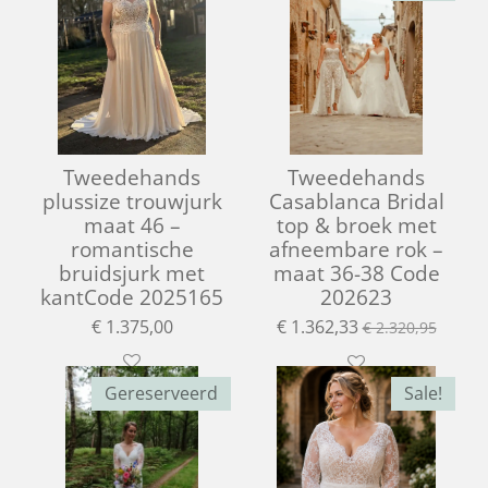
Tweedehands
Tweedehands
plussize trouwjurk
Casablanca Bridal
maat 46 –
top & broek met
romantische
afneembare rok –
bruidsjurk met
maat 36-38 Code
kantCode 2025165
202623
€ 1.375,00
€ 1.362,33
€ 2.320,95
Gereserveerd
Sale!