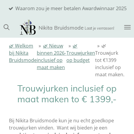
Ga
Waarom zou je meer betalen Awardwinnaar 2025
direct
naar
Nikita
Bruidsmode
de
Laat je verrassen!
hoofdinhoud
🌿 Welkom
»
🌿 Nieuw
»
🌿
»
🌿
bij Nikita
binnen 2026-
Trouwjurken
Trouwjurk
Bruidsmode
inclusief op
op budget
tot €1399
maat maken
inclusief op
maat maken.
Trouwjurken inclusief op
maat maken to € 1399,-
Bij Nikita Bruidsmode kun je nu echt goedkope
trouwjurken vinden. Want wij bieden je een