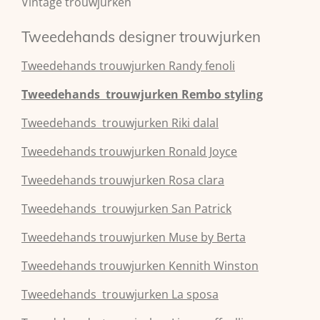
Vintage trouwjurken
Tweedehands designer trouwjurken
Tweedehands
trouwjurken
Randy fenoli
Tweedehands
trouwjurken
Rembo styling
Tweedehands
trouwjurken
Riki dalal
Tweedehands
trouwjurken
Ronald Joyce
Tweedehands
trouwjurken
Rosa clara
Tweedehands
trouwjurken
San Patrick
Tweedehands
trouwjurken
Muse by Berta
Tweedehands
trouwjurken
Kennith Winston
Tweedehands
trouwjurken
La sposa