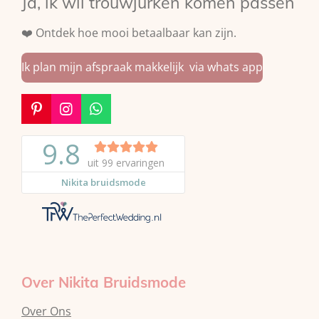
Ja, ik wil trouwjurken komen passen
❤️ Ontdek hoe mooi betaalbaar kan zijn.
Ik plan mijn afspraak makkelijk via whats app
P
I
W
i
n
h
n
s
a
t
t
t
e
a
s
r
g
A
e
r
p
s
a
p
t
m
Over Nikita Bruidsmode
Over Ons