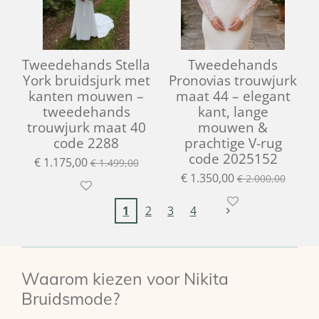
Tweedehands Stella
Tweedehands
York bruidsjurk met
Pronovias trouwjurk
kanten mouwen –
maat 44 – elegant
tweedehands
kant, lange
trouwjurk maat 40
mouwen &
code 2288
prachtige V-rug
code 2025152
€ 1.175,00
€ 1.499,00
€ 1.350,00
€ 2.000,00
1
2
3
4
Waarom kiezen voor Nikita
Bruidsmode?