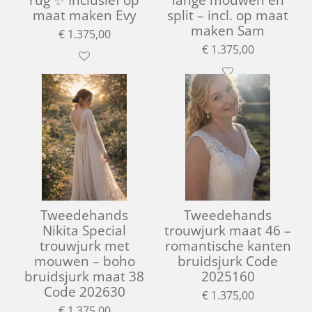
maat maken Evy
split – incl. op maat
maken Sam
€ 1.375,00
€ 1.375,00
Tweedehands
Tweedehands
Nikita Special
trouwjurk maat 46 –
trouwjurk met
romantische kanten
mouwen – boho
bruidsjurk Code
bruidsjurk maat 38
2025160
Code 202630
€ 1.375,00
€ 1.375,00