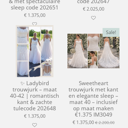
& met spectaculaire
code 202647
sleep code 202651
€ 2.025,00
€ 1.375,00
Sale!
✨ Ladybird
Sweetheart
trouwjurk – maat
trouwjurk met kant
40-42 | romantisch
en elegante sleep –
kant & zachte
maat 40 – inclusief
tulecode 202648
op maat maken
€1.375 IM3049
€ 1.375,00
€ 1.375,00
€ 2.200,00