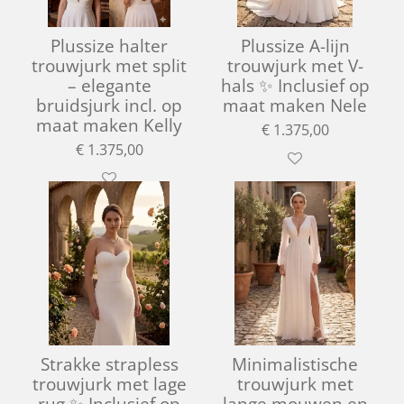
Plussize halter
Plussize A-lijn
trouwjurk met split
trouwjurk met V-
– elegante
hals ✨ Inclusief op
bruidsjurk incl. op
maat maken Nele
maat maken Kelly
€ 1.375,00
€ 1.375,00
Strakke strapless
Minimalistische
trouwjurk met lage
trouwjurk met
rug ✨ Inclusief op
lange mouwen en