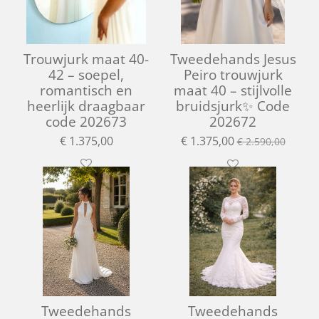
Trouwjurk maat 40-
Tweedehands Jesus
42 – soepel,
Peiro trouwjurk
romantisch en
maat 40 – stijlvolle
heerlijk draagbaar
bruidsjurk✨ Code
code 202673
202672
€ 1.375,00
€ 1.375,00
€ 2.590,00
Tweedehands
Tweedehands