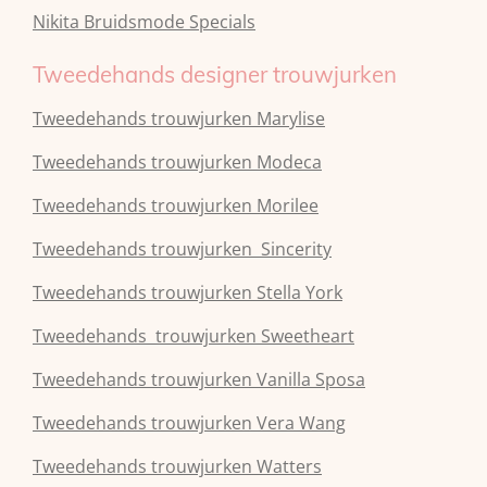
Nikita Bruidsmode Specials
Tweedehands designer trouwjurken
Tweedehands trouwjurken Marylise
Tweedehands trouwjurken Modeca
Tweedehands
trouwjurken
Morilee
Tweedehands
trouwjurken
Sincerity
Tweedehands
trouwjurken
Stella York
Tweedehands
trouwjurken
Sweetheart
Tweedehands
trouwjurken
Vanilla Sposa
Tweedehands
trouwjurken
Vera Wang
Tweedehands
trouwjurken
Watters