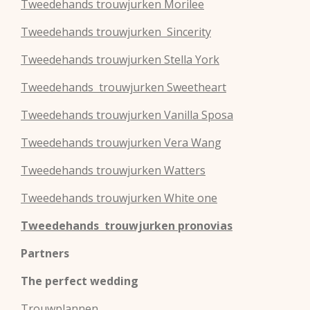
Tweedehands
trouwjurken
Morilee
Tweedehands
trouwjurken
Sincerity
Tweedehands
trouwjurken
Stella York
Tweedehands
trouwjurken
Sweetheart
Tweedehands
trouwjurken
Vanilla Sposa
Tweedehands
trouwjurken
Vera Wang
Tweedehands
trouwjurken
Watters
Tweedehands
trouwjurken
White one
Tweedehands trouwjurken pronovias
Partners
The perfect wedding
Trouwplannen