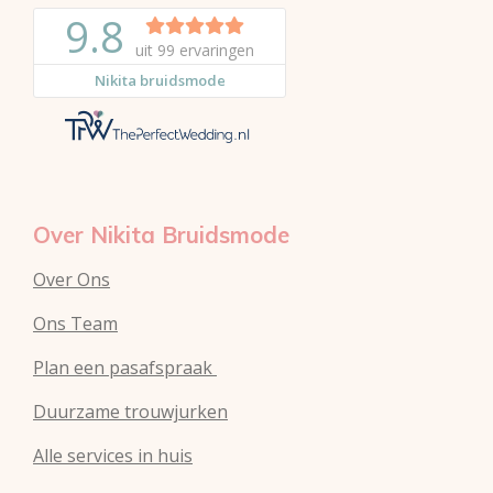
n
s
a
t
t
t
e
a
s
r
g
A
e
r
p
s
a
p
t
m
Over Nikita Bruidsmode
Over Ons
Ons Team
Plan een pasafspraak
Duurzame trouwjurken
Alle services in huis