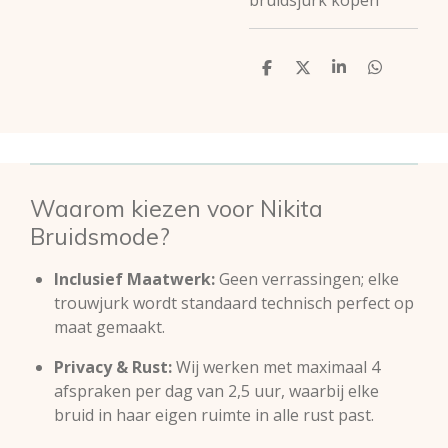
bruidsjurk kopen
D
D
S
D
e
e
h
e
l
e
a
l
e
l
r
e
n
e
n
Waarom kiezen voor Nikita
Bruidsmode?
Inclusief Maatwerk:
Geen verrassingen; elke
trouwjurk wordt standaard technisch perfect op
maat gemaakt.
Privacy & Rust:
Wij werken met maximaal 4
afspraken per dag van 2,5 uur, waarbij elke
bruid in haar eigen ruimte in alle rust past.