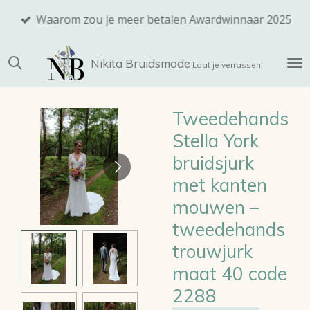
Ga
Waarom zou je meer betalen Awardwinnaar 2025
direct
naar
Nikita
Bruidsmode
de
Laat je verrassen!
hoofdinhoud
Tweedehands
Stella York
bruidsjurk
met kanten
mouwen –
tweedehands
trouwjurk
maat 40 code
2288