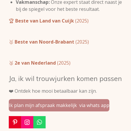
Vakmanschap:
Onze expert staat direct naast je
bij de spiegel voor het beste resultaat.
🏆
Beste van Land van Cuijk
(2025)
🥇
Beste van Noord-Brabant
(2025)
🥈
2e van Nederland
(2025)
Ja, ik wil trouwjurken komen passen
❤️ Ontdek hoe mooi betaalbaar kan zijn.
Ik plan mijn afspraak makkelijk via whats app
P
I
W
i
n
h