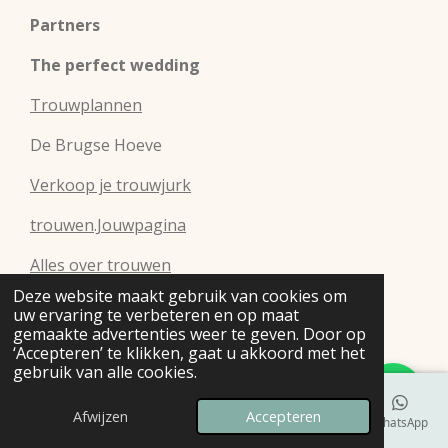
Partners
The perfect wedding
Trouwplannen
De Brugse Hoeve
Verkoop je trouwjurk
trouwen.Jouwpagina
Alles over trouwen
Deze website maakt gebruik van cookies om
Boogolinks
uw ervaring te verbeteren en op maat
gemaakte advertenties weer te geven. Door op
‘Accepteren’ te klikken, gaat u akkoord met het
gebruik van alle cookies.
Afwijzen
Accepteren
E-mailadres
Telefoonnummer
Kaart
Instagram
WhatsApp