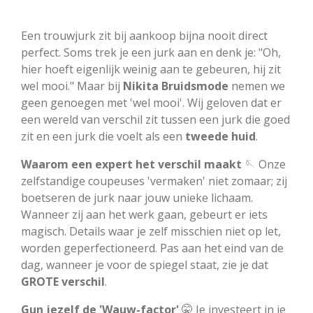
Een trouwjurk zit bij aankoop bijna nooit direct
perfect. Soms trek je een jurk aan en denk je: "Oh,
hier hoeft eigenlijk weinig aan te gebeuren, hij zit
wel mooi." Maar bij
Nikita Bruidsmode
nemen we
geen genoegen met 'wel mooi'. Wij geloven dat er
een wereld van verschil zit tussen een jurk die goed
zit en een jurk die voelt als een
tweede huid
.
Waarom een expert het verschil maakt
🪡 Onze
zelfstandige coupeuses 'vermaken' niet zomaar; zij
boetseren de jurk naar jouw unieke lichaam.
Wanneer zij aan het werk gaan, gebeurt er iets
magisch. Details waar je zelf misschien niet op let,
worden geperfectioneerd. Pas aan het eind van de
dag, wanneer je voor de spiegel staat, zie je dat
GROTE verschil
.
Gun jezelf de 'Wauw-factor'
🤫 Je investeert in je