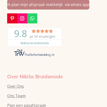
Ik plan mijn afspraak makkelijk via whats app
P
I
W
i
n
h
n
s
a
t
t
t
e
a
s
r
g
A
e
r
p
s
a
p
t
m
Over Nikita Bruidsmode
Over Ons
Ons Team
Plan een pasafspraak