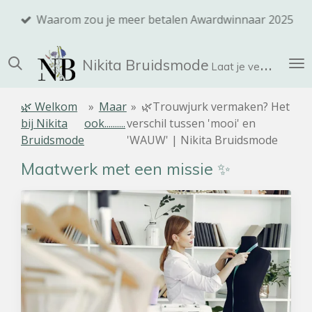
Ga
Waarom zou je meer betalen Awardwinnaar 2025
direct
naar
Nikita
Bruidsmode
de
Laat je verrassen!
hoofdinhoud
🌿 Welkom
»
Maar
»
🌿Trouwjurk vermaken? Het
bij Nikita
ook..........
verschil tussen 'mooi' en
Bruidsmode
'WAUW' | Nikita Bruidsmode
Maatwerk met een missie ✨