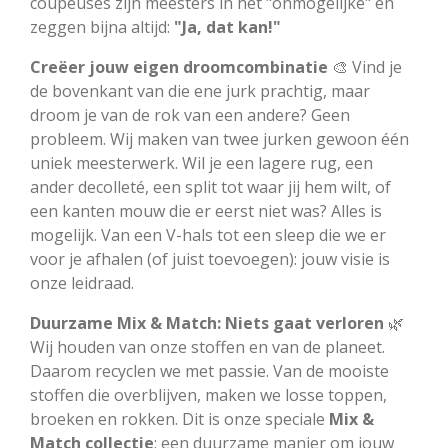
coupeuses zijn meesters in het "onmogelijke" en
zeggen bijna altijd:
"Ja, dat kan!"
Creëer jouw eigen droomcombinatie
🎨 Vind je
de bovenkant van die ene jurk prachtig, maar
droom je van de rok van een andere? Geen
probleem. Wij maken van twee jurken gewoon één
uniek meesterwerk. Wil je een lagere rug, een
ander decolleté, een split tot waar jij hem wilt, of
een kanten mouw die er eerst niet was? Alles is
mogelijk. Van een V-hals tot een sleep die we er
voor je afhalen (of juist toevoegen): jouw visie is
onze leidraad.
Duurzame Mix & Match: Niets gaat verloren
🌿
Wij houden van onze stoffen en van de planeet.
Daarom recyclen we met passie. Van de mooiste
stoffen die overblijven, maken we losse toppen,
broeken en rokken. Dit is onze speciale
Mix &
Match collectie
: een duurzame manier om jouw