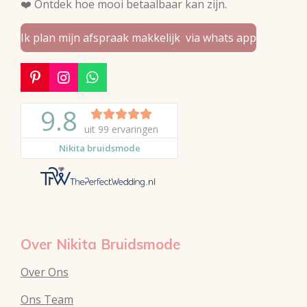
❤️ Ontdek hoe mooi betaalbaar kan zijn.
Ik plan mijn afspraak makkelijk via whats app
P
I
W
i
n
h
n
s
a
t
t
t
e
a
s
r
g
A
e
r
p
s
a
p
t
m
Over Nikita Bruidsmode
Over Ons
Ons Team