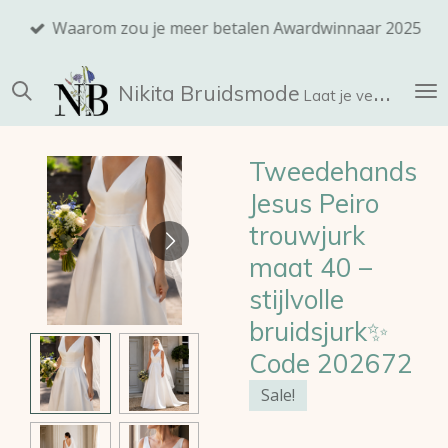
Ga
Waarom zou je meer betalen Awardwinnaar 2025
direct
naar
Nikita
Bruidsmode
de
Laat je verrassen!
hoofdinhoud
Tweedehands
Jesus Peiro
trouwjurk
maat 40 –
stijlvolle
bruidsjurk✨
Code 202672
Sale!