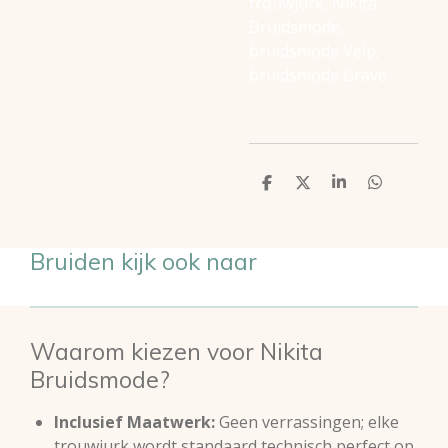
trouwjurk, Nikita
Bruidsmode,
bruidsmode Velp,
bruidsmode Grave
D
D
S
D
e
e
h
e
l
e
a
l
e
l
r
e
n
e
n
Bruiden kijk ook naar
Waarom kiezen voor Nikita
Bruidsmode?
Inclusief Maatwerk:
Geen verrassingen; elke
trouwjurk wordt standaard technisch perfect op