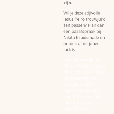
zijn.
Wil je deze stijlvolle
Jesus Peiro trouwjurk
zelf passen? Plan dan
een pasafspraak bij
Nikita Bruidsmode en
ontdek of dit jouw
jurk is.
tweedehands Jesus
Peiro trouwjurk, Jesus
Peiro bruidsjurk maat
40, tweedehands
trouwjurk maat 40,
stijlvolle trouwjurk,
elegante bruidsjurk,
luxe trouwjurk
tweedehands,