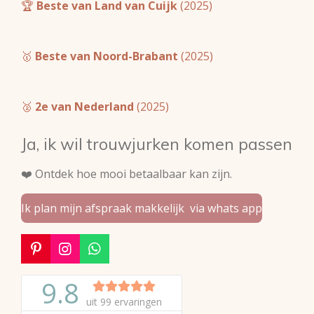
🏆
Beste van Land van Cuijk
(2025)
🥇
Beste van Noord-Brabant
(2025)
🥈
2e van Nederland
(2025)
Ja, ik wil trouwjurken komen passen
❤️ Ontdek hoe mooi betaalbaar kan zijn.
Ik plan mijn afspraak makkelijk via whats app
P
I
W
i
n
h
n
s
a
t
t
t
e
a
s