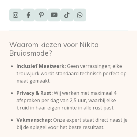
I
F
P
Y
T
W
n
a
i
o
i
h
s
c
n
u
k
a
t
e
t
T
T
t
a
b
e
u
o
s
Waarom kiezen voor Nikita
g
o
r
b
k
A
Bruidsmode?
r
o
e
e
p
a
k
s
p
m
t
Inclusief Maatwerk:
Geen verrassingen; elke
trouwjurk wordt standaard technisch perfect op
maat gemaakt.
Privacy & Rust:
Wij werken met maximaal 4
afspraken per dag van 2,5 uur, waarbij elke
bruid in haar eigen ruimte in alle rust past.
Vakmanschap:
Onze expert staat direct naast je
bij de spiegel voor het beste resultaat.