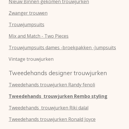
Nieuw Binnen gekomen trouwjurken
Zwanger trouwen
Trouwjumpsuits
Mix and Match - Two Pieces
Trouwjumpsuits dames -broekpakken -Jumpsuits
Vintage trouwjurken
Tweedehands designer trouwjurken
Tweedehands
trouwjurken
Randy fenoli
Tweedehands
trouwjurken
Rembo styling
Tweedehands
trouwjurken
Riki dalal
Tweedehands
trouwjurken
Ronald Joyce