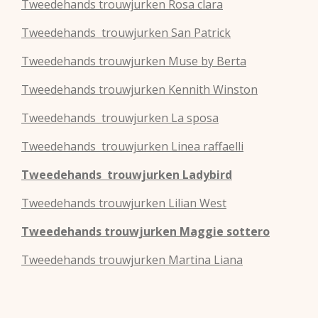
Tweedehands
trouwjurken
Rosa clara
Tweedehands
trouwjurken
San Patrick
Tweedehands
trouwjurken
Muse by Berta
Tweedehands
trouwjurken
Kennith Winston
Tweedehands
trouwjurken
La sposa
Tweedehands
trouwjurken
Linea raffaelli
Tweedehands
trouwjurken
Ladybird
Tweedehands
trouwjurken
Lilian West
Tweedehands
trouwjurken
Maggie sottero
Tweedehands
trouwjurken
Martina Liana