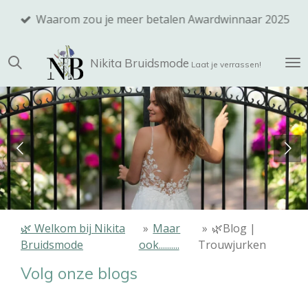
Ga
Waarom zou je meer betalen Awardwinnaar 2025
direct
naar
Nikita
Bruidsmode
de
Laat je verrassen!
hoofdinhoud
🌿 Welkom bij Nikita
»
Maar
»
🌿Blog |
Bruidsmode
ook..........
Trouwjurken
Volg onze blogs