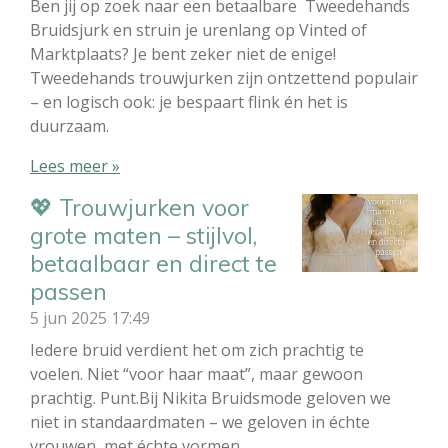
Ben jij op zoek naar een betaalbare Tweedehands
Bruidsjurk en struin je urenlang op Vinted of
Marktplaats? Je bent zeker niet de enige!
Tweedehands trouwjurken zijn ontzettend populair
– en logisch ook: je bespaart flink én het is
duurzaam.
Lees meer »
💖 Trouwjurken voor
grote maten – stijlvol,
betaalbaar en direct te
passen
5 jun 2025
17:49
Iedere bruid verdient het om zich prachtig te
voelen. Niet “voor haar maat”, maar gewoon
prachtig. Punt.Bij Nikita Bruidsmode geloven we
niet in standaardmaten – we geloven in échte
vrouwen, met échte vormen.