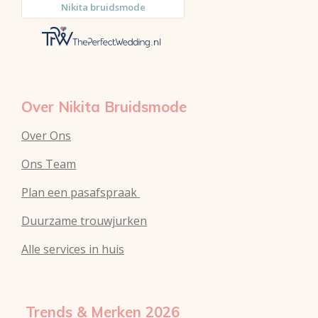
r
g
A
e
r
p
s
a
p
t
m
Over Nikita Bruidsmode
Over Ons
Ons Team
Plan een pasafspraak
Duurzame trouwjurken
Alle services in huis
Trends & Merken 2026