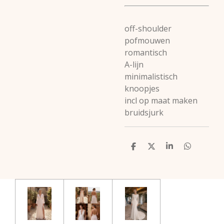
off-shoulder
pofmouwen
romantisch
A-lijn
minimalistisch
knoopjes
incl op maat maken
bruidsjurk
D
D
S
D
e
e
h
e
l
e
a
l
e
l
r
e
n
e
n