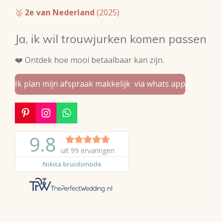
🥈
2e van Nederland
(2025)
Ja, ik wil trouwjurken komen passen
❤️ Ontdek hoe mooi betaalbaar kan zijn.
Ik plan mijn afspraak makkelijk via whats app
P
I
W
i
n
h
n
s
a
t
t
t
e
a
s
r
g
A
e
r
p
s
a
p
t
m