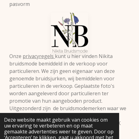
pasvorm
Onze
privacyregels
kunt u hier vinden Nikita
bruidsmode bemiddeld in de verkoop voor
particulieren. We zijn geen eigenaar van deze
genoemde bruidsjurken, wij bemiddelen voor
particulieren in de verkoop. Geplaatste foto's
worden aangeleverd door particulieren ter
promotie van hun aangeboden product.
Uitgezonderd zijn de bruidsmodemerken waar we
zelf retailer van zijn. Vermelde prijzen onder
Deze website maakt gebruik van cookies om
voorbehoud.© 2009 Nikita Bruidsmode B.V. KVK
uw ervaring te verbeteren en op maat
98293397
gemaakte advertenties weer te geven. Door op
‘Accepteren’ te klikken, gaat u akkoord met het