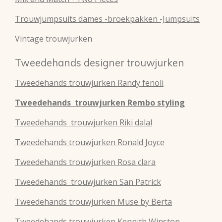
Trouwjumpsuits dames -broekpakken -Jumpsuits
Vintage trouwjurken
Tweedehands designer trouwjurken
Tweedehands
trouwjurken
Randy fenoli
Tweedehands
trouwjurken
Rembo styling
Tweedehands
trouwjurken
Riki dalal
Tweedehands
trouwjurken
Ronald Joyce
Tweedehands
trouwjurken
Rosa clara
Tweedehands
trouwjurken
San Patrick
Tweedehands
trouwjurken
Muse by Berta
Tweedehands
trouwjurken
Kennith Winston