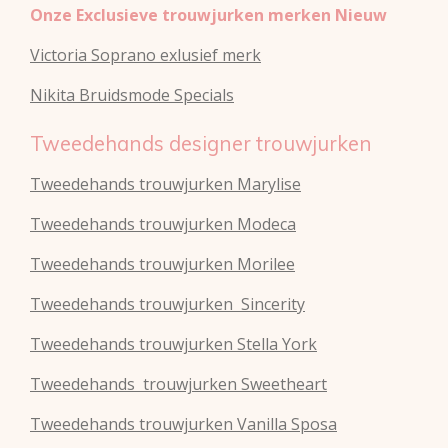
Onze Exclusieve trouwjurken merken Nieuw
Victoria Soprano exlusief merk
Nikita Bruidsmode Specials
Tweedehands designer trouwjurken
Tweedehands trouwjurken Marylise
Tweedehands trouwjurken Modeca
Tweedehands
trouwjurken
Morilee
Tweedehands
trouwjurken
Sincerity
Tweedehands
trouwjurken
Stella York
Tweedehands
trouwjurken
Sweetheart
Tweedehands
trouwjurken
Vanilla Sposa