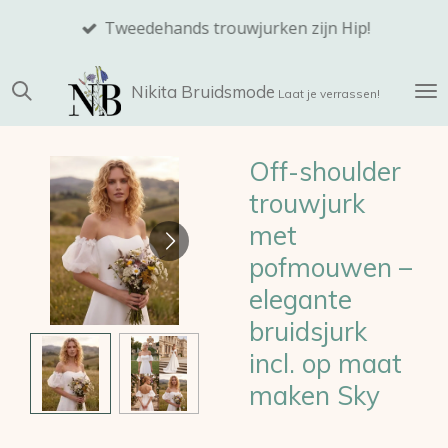
Ga
Tweedehands trouwjurken zijn Hip!
direct
naar
Nikita
Bruidsmode
de
Laat je verrassen!
hoofdinhoud
Off-shoulder
trouwjurk
met
pofmouwen –
elegante
bruidsjurk
incl. op maat
maken Sky