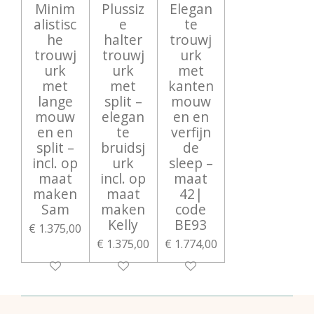
Minim
Plussiz
Elegan
alistisc
e
te
he
halter
trouwj
trouwj
trouwj
urk
urk
urk
met
met
met
kanten
lange
split –
mouw
mouw
elegan
en en
en en
te
verfijn
split –
bruidsj
de
incl. op
urk
sleep –
maat
incl. op
maat
maken
maat
42|
Sam
maken
code
Kelly
BE93
€ 1.375,00
€ 1.375,00
€ 1.774,00