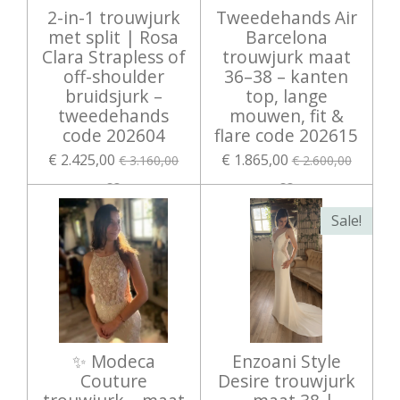
2-in-1 trouwjurk
Tweedehands Air
met split | Rosa
Barcelona
Clara Strapless of
trouwjurk maat
off-shoulder
36–38 – kanten
bruidsjurk –
top, lange
tweedehands
mouwen, fit &
code 202604
flare code 202615
€ 2.425,00
€ 1.865,00
€ 3.160,00
€ 2.600,00
Sale!
✨ Modeca
Enzoani Style
Couture
Desire trouwjurk