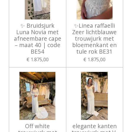
✨ Bruidsjurk
✨Linea raffaelli
Luna Novia met
Zeer lichtblauwe
afneembare cape
trouwjurk met
– maat 40 | code
bloemenkant en
BE54
tule rok BE31
€ 1.875,00
€ 1.875,00
Off white
elegante kanten