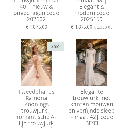
trouwjurk – maat
– maat 38 |
40 | nieuw &
Elegant &
ongedragen code
modern code
202602
2025159
€ 1.875,00
€ 1.875,00
€ 2.300,00
Sale!
Tweedehands
Elegante
Ramona
trouwjurk met
Koonings
kanten mouwen
trouwjurk –
en verfijnde sleep
romantische A-
– maat 42| code
lijn trouwjurk
BE93