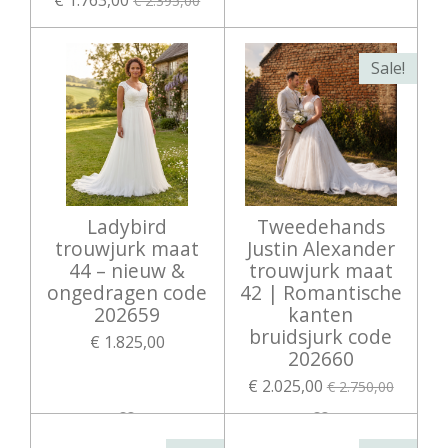
€ 1.763,00
€ 2.395,00
Sale!
Ladybird
Tweedehands
trouwjurk maat
Justin Alexander
44 – nieuw &
trouwjurk maat
ongedragen code
42 | Romantische
202659
kanten
bruidsjurk code
€ 1.825,00
202660
€ 2.025,00
€ 2.750,00