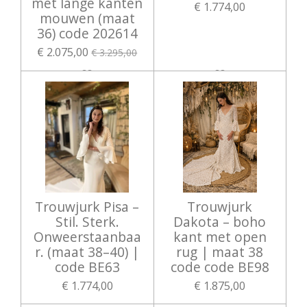
met lange kanten
€ 1.774,00
mouwen (maat
36) code 202614
€ 2.075,00
€ 3.295,00
Trouwjurk Pisa –
Trouwjurk
Stil. Sterk.
Dakota – boho
Onweerstaanbaa
kant met open
r. (maat 38–40) |
rug | maat 38
code BE63
code code BE98
€ 1.774,00
€ 1.875,00