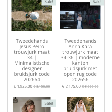
Sale!
Sale!
Tweedehands
Tweedehands
Jesus Peiro
Anna Kara
trouwjurk maat
trouwjurk maat
34 |
34-36 | moderne
Minimalistische
kanten
designer
bruidsjurk met
bruidsjurk code
open rug code
202664
202656
€ 1.925,00
€ 2.175,00
€ 3.150,00
€ 3.590,00
Sale!