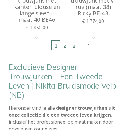
trouwjurk met
trouwjurk met V-
kanten blouse en
rug (maat 38)
lange sleep –
Ricky BE-43
maat 40 BE46
€ 1.774,00
€ 1.850,00
1
2
3
Exclusieve Designer
Trouwjurken – Een Tweede
Leven | Nikita Bruidsmode Velp
(NB)
Hieronder vind je alle
designer trouwjurken uit
onze collectie die een tweede leven krijgen
,
inclusief het professioneel op maat maken door
onze eigen coupeuses.