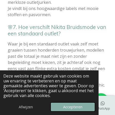
merkloze outletjurken.
Je vindt bij ons hoogwaardige labels met mooie
stoffen en pasvormen.
🌸7. Hoe verschilt Nikita Bruidsmode van
een standaard outlet?
Waar je bij een standaard outlet vaak zelf moet
graaien tussen honderden trouwjurken, modellen
past die totaal je maat niet zijn en zonder
begeleiding moet kiezen, zit je achteraf ook nog
eens vast aan flinke extra kosten omdat je zelf een
wildvreemde coupeuse moet gaan zoeken
Deze website maakt gebruik van cookies om
uw ervaring te verbeteren en op maat
Bij Nikita Bruidsmode doen we dat nuchter én chic.
gemaakte advertenties weer te geven. Door op
‘Accepteren’ te klikken, gaat u akkoord met het
Bij ons krijg je:
gebruik van alle cookies.
💚
Echte persoonlijke begeleiding:
Je krijgt 2,5
Afwijzen
Accepteren
uur lang onze volledige, deskundige aandacht in
E-mailadres
Telefoonnummer
Kaart
Instagram
WhatsApp
een eigen ruimte.