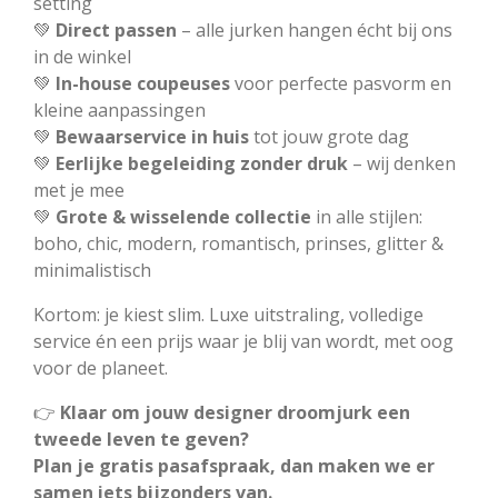
setting
💚
Direct passen
– alle jurken hangen écht bij ons
in de winkel
💚
In-house coupeuses
voor perfecte pasvorm en
kleine aanpassingen
💚
Bewaarservice in huis
tot jouw grote dag
💚
Eerlijke begeleiding zonder druk
– wij denken
met je mee
💚
Grote & wisselende collectie
in alle stijlen:
boho, chic, modern, romantisch, prinses, glitter &
minimalistisch
Kortom: je kiest slim. Luxe uitstraling, volledige
service én een prijs waar je blij van wordt, met oog
voor de planeet.
👉
Klaar om jouw designer droomjurk een
tweede leven te geven?
Plan je gratis pasafspraak, dan maken we er
samen iets bijzonders van.