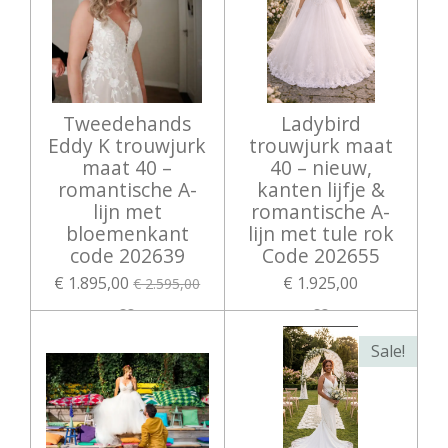
Tweedehands
Ladybird
Eddy K trouwjurk
trouwjurk maat
maat 40 –
40 – nieuw,
romantische A-
kanten lijfje &
lijn met
romantische A-
bloemenkant
lijn met tule rok
code 202639
Code 202655
€ 1.895,00
€ 1.925,00
€ 2.595,00
Sale!