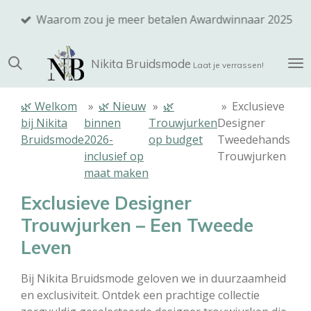
Ga
Waarom zou je meer betalen Awardwinnaar 2025
direct
naar
Nikita
Bruidsmode
de
Laat je verrassen!
hoofdinhoud
🌿 Welkom
»
🌿 Nieuw
»
🌿
»
Exclusieve
bij Nikita
binnen
Trouwjurken
Designer
Bruidsmode
2026-
op budget
Tweedehands
inclusief op
Trouwjurken
maat maken
Exclusieve Designer
Trouwjurken – Een Tweede
Leven
Bij Nikita Bruidsmode geloven we in duurzaamheid
en exclusiviteit. Ontdek een prachtige collectie