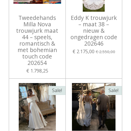
Tweedehands
Eddy K trouwjurk
Milla Nova
– maat 38 –
trouwjurk maat
nieuw &
44 – speels,
ongedragen code
romantisch &
202646
met bohemian
€ 2.175,00
€ 2.550,00
touch code
202654
€ 1.798,25
Sale!
Sale!