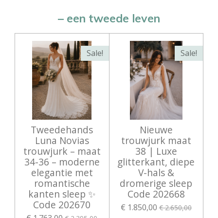
– een tweede leven
Sale!
Sale!
Tweedehands
Nieuwe
Luna Novias
trouwjurk maat
trouwjurk – maat
38 | Luxe
34-36 – moderne
glitterkant, diepe
elegantie met
V-hals &
romantische
dromerige sleep
kanten sleep ✨
Code 202668
Code 202670
€ 1.850,00
€ 2.650,00