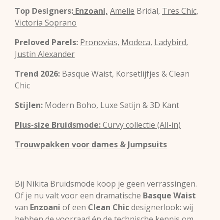
Top Designers:
Enzoani,
Amelie
Bridal,
Tres Chic
,
Victoria Soprano
Preloved Parels:
Pronovias,
Modeca,
Ladybird
,
Justin Alexander
Trend 2026:
Basque Waist, Korsetlijfjes & Clean
Chic
Stijlen:
Modern Boho, Luxe Satijn & 3D Kant
Plus-size Bruidsmode:
Curvy collectie (All-in)
Trouwpakken voor dames & Jumpsuits
Bij Nikita Bruidsmode koop je geen verrassingen.
Of je nu valt voor een dramatische
Basque Waist
van
Enzoani
of een
Clean Chic
designerlook: wij
hebben de voorraad én de technische kennis om