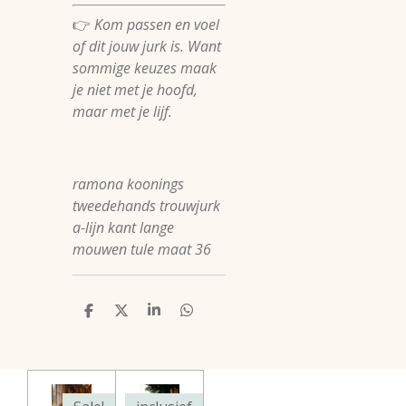
👉
Kom passen en voel
of dit jouw jurk is. Want
sommige keuzes maak
je niet met je hoofd,
maar met je lijf.
ramona koonings
tweedehands trouwjurk
a-lijn kant lange
mouwen tule maat 36
D
D
S
D
e
e
h
e
l
e
a
l
e
l
r
e
n
e
n