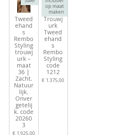
Sale!
inclusief
op maat
maken
Tweed
Trouwj
ehand
urk
s
Tweed
Rembo
ehand
Styling
s
trouwj
Rembo
urk –
Styling
maat
code
36 |
1212
Zacht.
€ 1.375,00
Natuur
lijk.
Onver
getelij
k. code
20260
3
€ 1.925,00