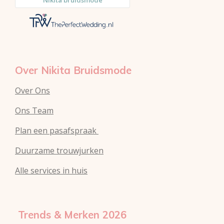
e
r
p
s
a
p
t
m
Over Nikita Bruidsmode
Over Ons
Ons Team
Plan een pasafspraak
Duurzame trouwjurken
Alle services in huis
Trends & Merken 2026