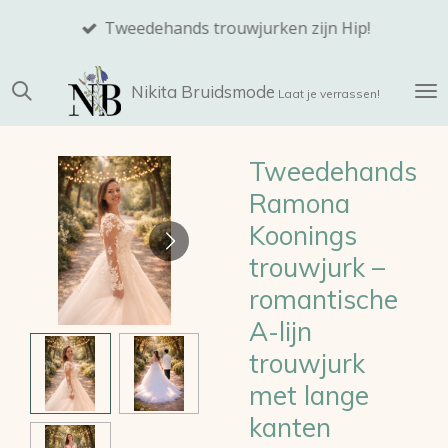
Ga
Tweedehands trouwjurken zijn Hip!
direct
naar
Nikita
Bruidsmode
de
Laat je verrassen!
hoofdinhoud
Tweedehands
Ramona
Koonings
trouwjurk –
romantische
A-lijn
trouwjurk
met lange
kanten