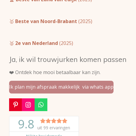
🥇
Beste van Noord-Brabant
(2025)
🥈
2e van Nederland
(2025)
Ja, ik wil trouwjurken komen passen
❤️ Ontdek hoe mooi betaalbaar kan zijn.
Ik plan mijn afspraak makkelijk via whats app
P
I
W
i
n
h
n
s
a
t
t
t
e
a
s
r
g
A