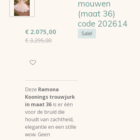
mouwen
(maat 36)
code 202614
€ 2.075,00
Sale!
€ 3.295,00
Deze
Ramona
Koonings trouwjurk
in maat 36
is er één
voor de bruid die
houdt van zachtheid,
elegantie en een stille
wow. Geen