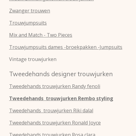
Zwanger trouwen
Trouwjumpsuits
Mix and Match - Two Pieces
Trouwjumpsuits dames -broekpakken -Jumpsuits
Vintage trouwjurken
Tweedehands designer trouwjurken
Tweedehands
trouwjurken
Randy fenoli
Tweedehands
trouwjurken
Rembo styling
Tweedehands
trouwjurken
Riki dalal
Tweedehands
trouwjurken
Ronald Joyce
Tweedehands
trouwjurken
Rosa clara