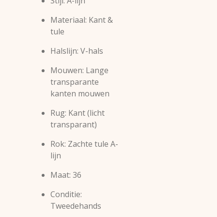
Stijl: A-lijn
Materiaal: Kant &
tule
Halslijn: V-hals
Mouwen: Lange
transparante
kanten mouwen
Rug: Kant (licht
transparant)
Rok: Zachte tule A-
lijn
Maat: 36
Conditie:
Tweedehands