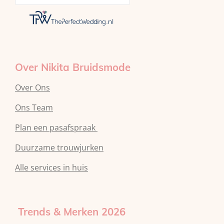
e
r
p
s
a
p
t
m
Over Nikita Bruidsmode
Over Ons
Ons Team
Plan een pasafspraak
Duurzame trouwjurken
Alle services in huis
Trends & Merken 2026