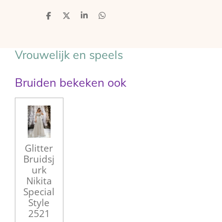
D
D
S
D
e
e
h
e
l
e
a
l
e
l
r
e
n
e
n
Vrouwelijk en speels
Bruiden bekeken ook
Glitter
Bruidsj
urk
Nikita
Special
Style
2521