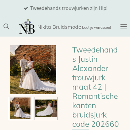
Ga
Tweedehands trouwjurken zijn Hip!
direct
naar
Nikita
Bruidsmode
de
Laat je verrassen!
hoofdinhoud
Tweedehand
s Justin
Alexander
trouwjurk
maat 42 |
Romantische
kanten
bruidsjurk
code 202660