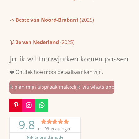
🥇
Beste van Noord-Brabant
(2025)
🥈
2e van Nederland
(2025)
Ja, ik wil trouwjurken komen passen
❤️ Ontdek hoe mooi betaalbaar kan zijn.
Ik plan mijn afspraak makkelijk via whats app
P
I
W
i
n
h
n
s
a
t
t
t
e
a
s
r
g
A