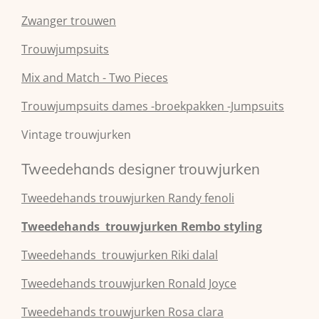
Zwanger trouwen
Trouwjumpsuits
Mix and Match - Two Pieces
Trouwjumpsuits dames -broekpakken -Jumpsuits
Vintage trouwjurken
Tweedehands designer trouwjurken
Tweedehands
trouwjurken
Randy fenoli
Tweedehands
trouwjurken
Rembo styling
Tweedehands
trouwjurken
Riki dalal
Tweedehands
trouwjurken
Ronald Joyce
Tweedehands
trouwjurken
Rosa clara