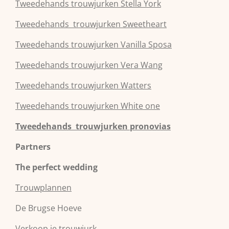
Tweedehands
trouwjurken
Stella York
Tweedehands
trouwjurken
Sweetheart
Tweedehands
trouwjurken
Vanilla Sposa
Tweedehands
trouwjurken
Vera Wang
Tweedehands
trouwjurken
Watters
Tweedehands
trouwjurken
White one
Tweedehands trouwjurken pronovias
Partners
The perfect wedding
Trouwplannen
De Brugse Hoeve
Verkoop je trouwjurk