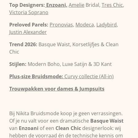
Top Designers:
Enzoani,
Amelie
Bridal,
Tres Chic
,
Victoria Soprano
Preloved Parels:
Pronovias,
Modeca,
Ladybird
,
Justin Alexander
Trend 2026:
Basque Waist, Korsetlijfjes & Clean
Chic
Stijlen:
Modern Boho, Luxe Satijn & 3D Kant
Plus-size Bruidsmode:
Curvy collectie (All-in)
Trouwpakken voor dames & Jumpsuits
Bij Nikita Bruidsmode koop je geen verrassingen.
Of je nu valt voor een dramatische
Basque Waist
van
Enzoani
of een
Clean Chic
designerlook: wij
hebben de voorraad én de technische kennis om