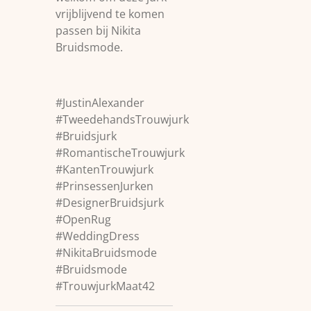
vrijblijvend te komen
passen bij Nikita
Bruidsmode.
#JustinAlexander
#TweedehandsTrouwjurk
#Bruidsjurk
#RomantischeTrouwjurk
#KantenTrouwjurk
#PrinsessenJurken
#DesignerBruidsjurk
#OpenRug
#WeddingDress
#NikitaBruidsmode
#Bruidsmode
#TrouwjurkMaat42