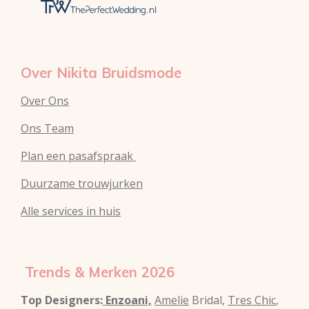
s
a
p
t
m
Over Nikita Bruidsmode
Over Ons
Ons Team
Plan een pasafspraak
Duurzame trouwjurken
Alle services in huis
Trends & Merken 2026
Top Designers:
Enzoani,
Amelie
Bridal,
Tres Chic
,