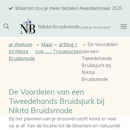
Ga
Waarom zou je meer betalen Awardwinnaar 2025
direct
naar
Nikita
Bruidsmode
de
Laat je verrassen!
hoofdinhoud
🌿 Welkom
»
Maar
»
🌿Blog |
»
De Voordelen
bij Nikita
ook..........
Trouwjurken
van een
Bruidsmode
Tweedehands
Bruidsjurk bij
Nikita
Bruidsmode
De Voordelen van een
Tweedehands Bruidsjurk bij
Nikita Bruidsmode
Bij het plannen van je droombruiloft komt er veel
op je af. Van de locatie tot de bloemen en natuurlijk