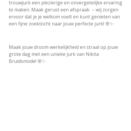
trouwjurk een plezierige en onvergetelijke ervaring
te maken. Maak gerust een afspraak – wij zorgen
ervoor dat je je welkom voelt en kunt genieten van
een fijne zoektocht naar jouw perfecte jurk! 🌸✨
Maak jouw droom werkelijkheid en straal op jouw
grote dag met een unieke jurk van Nikita
Bruidsmode! 🌸✨
#TweedehandsTrouwjurken
#Bruidsmode
#DuurzameMode
#BudgetBruidsjurken