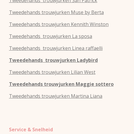
Tweedehands
trouwjurken
San Patrick
Tweedehands
trouwjurken
Muse by Berta
Tweedehands
trouwjurken
Kennith Winston
Tweedehands
trouwjurken
La sposa
Tweedehands
trouwjurken
Linea raffaelli
Tweedehands
trouwjurken
Ladybird
Tweedehands
trouwjurken
Lilian West
Tweedehands
trouwjurken
Maggie sottero
Tweedehands
trouwjurken
Martina Liana
Service & Snelheid