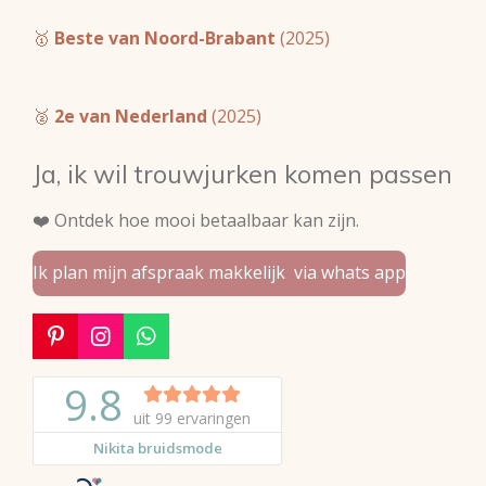
🥇
Beste van Noord-Brabant
(2025)
🥈
2e van Nederland
(2025)
Ja, ik wil trouwjurken komen passen
❤️ Ontdek hoe mooi betaalbaar kan zijn.
Ik plan mijn afspraak makkelijk via whats app
P
I
W
i
n
h
n
s
a
t
t
t
e
a
s
r
g
A
e
r
p