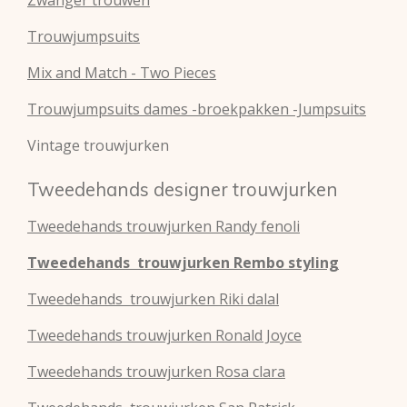
Trouwjumpsuits
Mix and Match - Two Pieces
Trouwjumpsuits dames -broekpakken -Jumpsuits
Vintage trouwjurken
Tweedehands designer trouwjurken
Tweedehands
trouwjurken
Randy fenoli
Tweedehands
trouwjurken
Rembo styling
Tweedehands
trouwjurken
Riki dalal
Tweedehands
trouwjurken
Ronald Joyce
Tweedehands
trouwjurken
Rosa clara