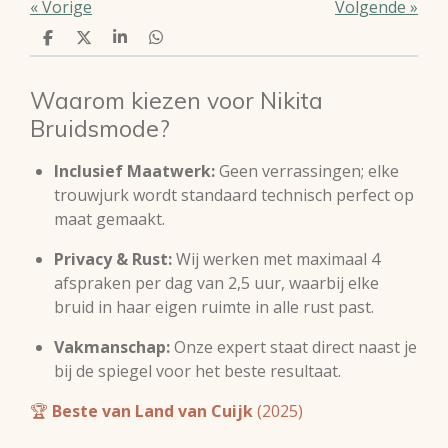
«
Vorige
Volgende
»
D
D
S
D
e
e
h
e
l
e
a
l
e
l
r
e
Waarom kiezen voor Nikita
n
e
n
Bruidsmode?
Inclusief Maatwerk:
Geen verrassingen; elke
trouwjurk wordt standaard technisch perfect op
maat gemaakt.
Privacy & Rust:
Wij werken met maximaal 4
afspraken per dag van 2,5 uur, waarbij elke
bruid in haar eigen ruimte in alle rust past.
Vakmanschap:
Onze expert staat direct naast je
bij de spiegel voor het beste resultaat.
🏆
Beste van Land van Cuijk
(2025)