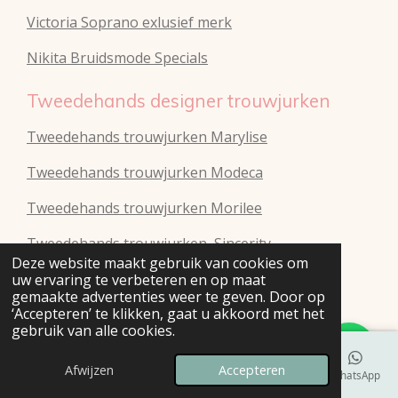
Victoria Soprano exlusief merk
Nikita Bruidsmode Specials
Tweedehands designer trouwjurken
Tweedehands trouwjurken Marylise
Tweedehands trouwjurken Modeca
Tweedehands
trouwjurken
Morilee
Tweedehands
trouwjurken
Sincerity
Deze website maakt gebruik van cookies om
Tweedehands
trouwjurken
Stella York
uw ervaring te verbeteren en op maat
gemaakte advertenties weer te geven. Door op
‘Accepteren’ te klikken, gaat u akkoord met het
Tweedehands
trouwjurken
Sweetheart
gebruik van alle cookies.
Tweedehands
trouwjurken
Vanilla Sposa
Afwijzen
Accepteren
E-mailadres
Telefoonnummer
Kaart
Instagram
WhatsApp
Tweedehands
trouwjurken
Vera Wang