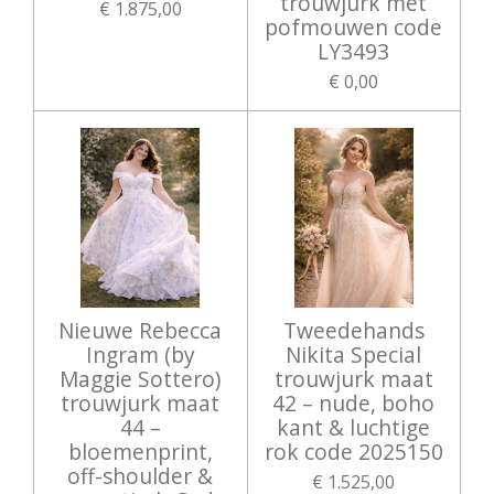
trouwjurk met
€ 1.875,00
pofmouwen code
LY3493
€ 0,00
Nieuwe Rebecca
Tweedehands
Ingram (by
Nikita Special
Maggie Sottero)
trouwjurk maat
trouwjurk maat
42 – nude, boho
44 –
kant & luchtige
bloemenprint,
rok code 2025150
off-shoulder &
€ 1.525,00