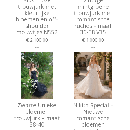
Blush roze
Vintage
trouwjurk met
mintgroene
kleurrijke
trouwjurk met
bloemen en off-
romantische
shoulder
ruches – maat
mouwtjes NS52
36-38 V15
€ 2.100,00
€ 1.000,00
Zwarte Unieke
Nikita Special –
bloemen
Nieuwe
trouwjurk – maat
romantische
38-40
bloemen