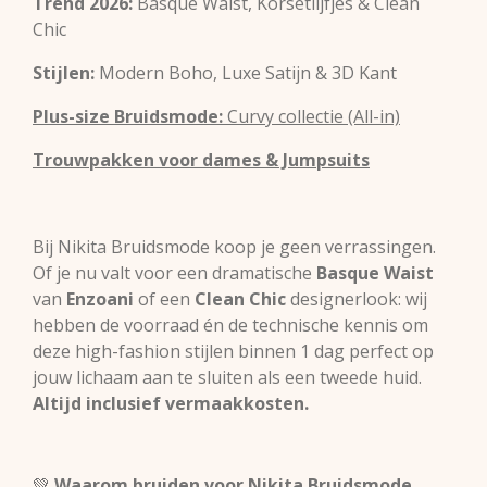
Trend 2026:
Basque Waist, Korsetlijfjes & Clean
Chic
Stijlen:
Modern Boho, Luxe Satijn & 3D Kant
Plus-size Bruidsmode:
Curvy collectie (All-in)
Trouwpakken voor dames & Jumpsuits
Bij Nikita Bruidsmode koop je geen verrassingen.
Of je nu valt voor een dramatische
Basque Waist
van
Enzoani
of een
Clean Chic
designerlook: wij
hebben de voorraad én de technische kennis om
deze high-fashion stijlen binnen 1 dag perfect op
jouw lichaam aan te sluiten als een tweede huid.
Altijd inclusief vermaakkosten.
💚
Waarom bruiden voor Nikita Bruidsmode