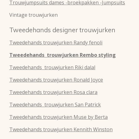
Trouwjumpsuits dames -broekpakken -Jumpsuits
Vintage trouwjurken
Tweedehands designer trouwjurken
Tweedehands
trouwjurken
Randy fenoli
Tweedehands
trouwjurken
Rembo styling
Tweedehands
trouwjurken
Riki dalal
Tweedehands
trouwjurken
Ronald Joyce
Tweedehands
trouwjurken
Rosa clara
Tweedehands
trouwjurken
San Patrick
Tweedehands
trouwjurken
Muse by Berta
Tweedehands
trouwjurken
Kennith Winston