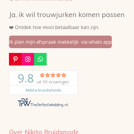
Ja, ik wil trouwjurken komen passen
❤️ Ontdek hoe mooi betaalbaar kan zijn.
Ik plan mijn afspraak makkelijk via whats app
P
I
W
i
n
h
n
s
a
t
t
t
e
a
s
r
g
A
e
r
p
s
a
p
t
m
Over Nikita Bruidsmode