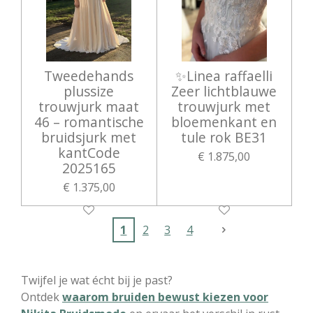
Tweedehands
✨Linea raffaelli
plussize
Zeer lichtblauwe
trouwjurk maat
trouwjurk met
46 – romantische
bloemenkant en
bruidsjurk met
tule rok BE31
kantCode
€ 1.875,00
2025165
€ 1.375,00
1
2
3
4
Twijfel je wat écht bij je past?
Ontdek
waarom bruiden bewust kiezen voor