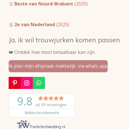
🥇
Beste van Noord-Brabant
(2025)
🥈
2e van Nederland
(2025)
Ja, ik wil trouwjurken komen passen
❤️ Ontdek hoe mooi betaalbaar kan zijn.
Ik plan mijn afspraak makkelijk via whats app
P
I
W
i
n
h
n
s
a
t
t
t
e
a
s
r
g
A
e
r
p
s
a
p
t
m