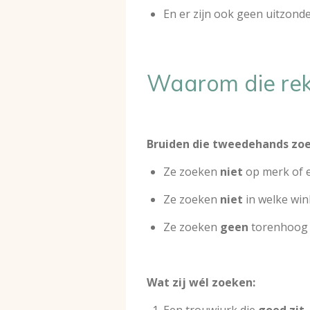
En er zijn ook geen uitzond
Waarom die reke
Bruiden die tweedehands zoe
Ze zoeken
niet
op merk of ex
Ze zoeken
niet
in welke wink
Ze zoeken
geen
torenhoog a
Wat zij wél zoeken:
Een trouwjurk die
goed zit
.