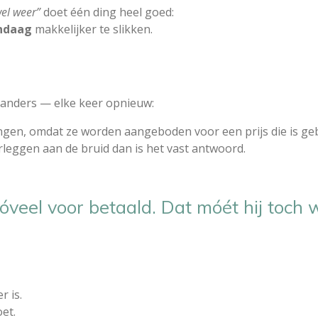
wel weer”
doet één ding heel goed:
andaag
makkelijker te slikken.
ts anders — elke keer opnieuw:
gen, omdat ze worden aangeboden voor een prijs die is geb
rleggen aan de bruid dan is het vast antwoord.
zóveel voor betaald. Dat móét hij toch 
r is.
et.