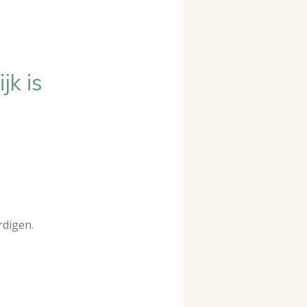
jk is
rdigen.