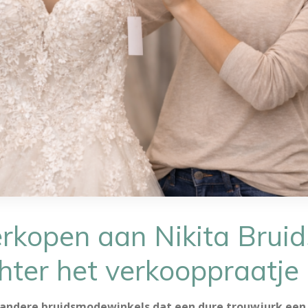
erkopen aan Nikita Bru
hter het verkooppraatje
n andere bruidsmodewinkels dat een dure trouwjurk een 