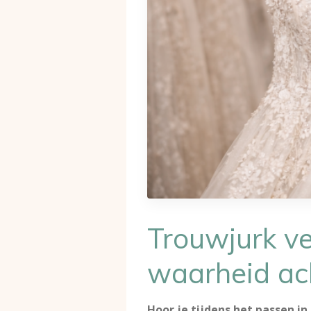
Trouwjurk v
waarheid ac
Hoor je tijdens het passen i