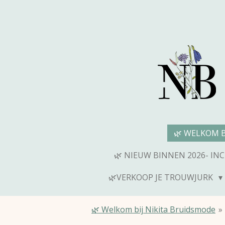
Ga
direct
naar
de
hoofdinhoud
🌿 WELKOM 
🌿 NIEUW BINNEN 2026- IN
🌿VERKOOP JE TROUWJURK
🌿 Welkom bij Nikita Bruidsmode
»