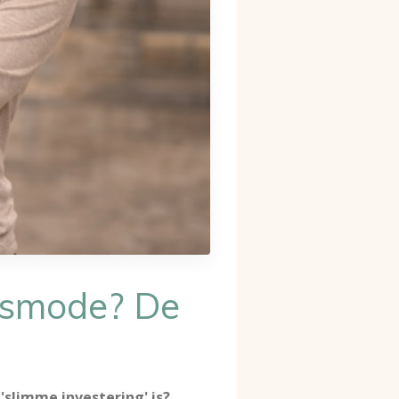
idsmode? De
'slimme investering' is?