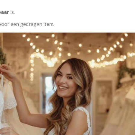
baar
is.
voor een gedragen item.