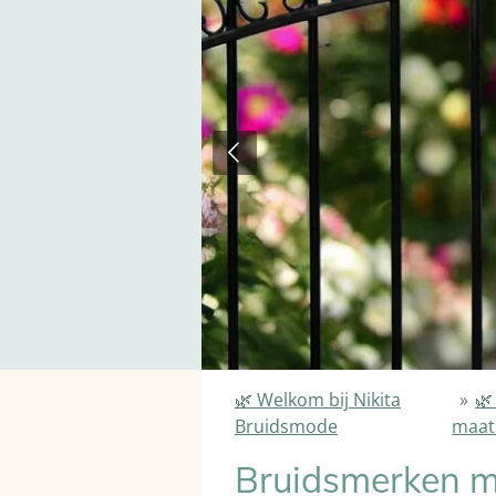
🌿 Welkom bij Nikita
»
🌿
Bruidsmode
maat
Bruidsmerken m