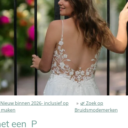
 Nieuw binnen 2026- inclusief op
»
🌿 Zoek op
 maken
Bruidsmodemerken
et een P