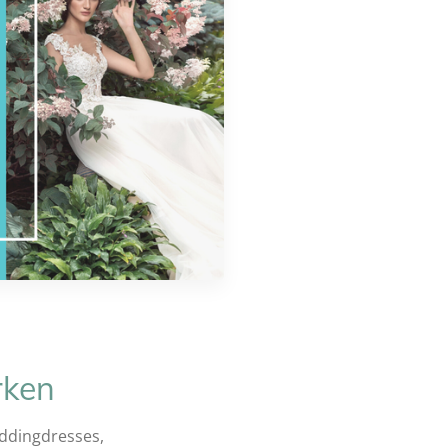
rken
ddingdresses,