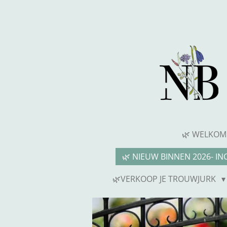
Ga
direct
naar
de
hoofdinhoud
🌿 WELKOM
🌿 NIEUW BINNEN 2026- I
🌿VERKOOP JE TROUWJURK