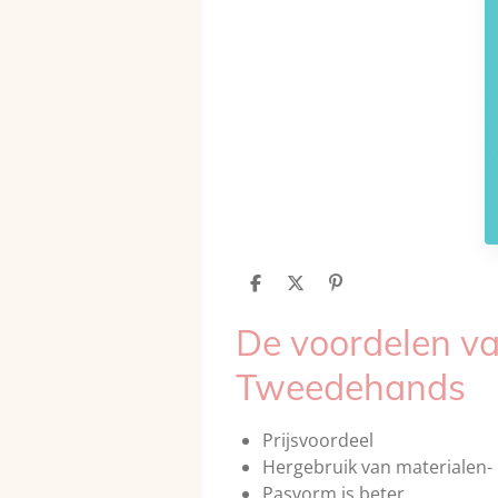
D
D
P
e
e
i
l
e
n
De voordelen v
e
l
n
n
e
Tweedehands
n
Prijsvoordeel
Hergebruik van materialen
Pasvorm is beter