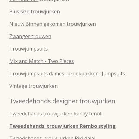
Plus size trouwjurken
Nieuw Binnen gekomen trouwjurken
Zwanger trouwen
Trouwjumpsuits
Mix and Match - Two Pieces
Trouwjumpsuits dames -broekpakken -Jumpsuits
Vintage trouwjurken
Tweedehands designer trouwjurken
Tweedehands
trouwjurken
Randy fenoli
Tweedehands
trouwjurken
Rembo styling
Tweedehands
trouwjurken
Riki dalal