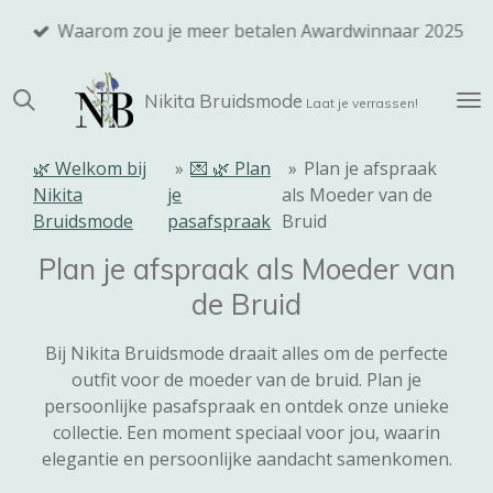
Ga
Waarom zou je meer betalen Awardwinnaar 2025
direct
naar
Nikita
Bruidsmode
de
Laat je verrassen!
hoofdinhoud
🌿 Welkom bij
»
💌 🌿 Plan
»
Plan je afspraak
Nikita
je
als Moeder van de
Bruidsmode
pasafspraak
Bruid
Plan je afspraak als Moeder van
de Bruid
Bij Nikita Bruidsmode draait alles om de perfecte
outfit voor de moeder van de bruid. Plan je
persoonlijke pasafspraak en ontdek onze unieke
collectie. Een moment speciaal voor jou, waarin
elegantie en persoonlijke aandacht samenkomen.