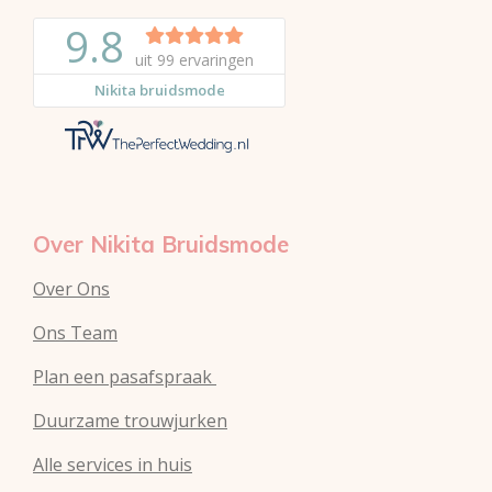
i
n
h
n
s
a
t
t
t
e
a
s
r
g
A
e
r
p
s
a
p
t
m
Over Nikita Bruidsmode
Over Ons
Ons Team
Plan een pasafspraak
Duurzame trouwjurken
Alle services in huis