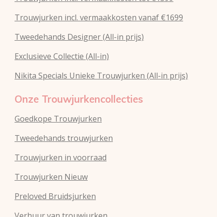
Trouwjurken incl. vermaakkosten vanaf €1699
Tweedehands Designer (All-in prijs)
Exclusieve Collectie (All-in)
Nikita Specials Unieke Trouwjurken (All-in prijs)
Onze Trouwjurkencollecties
Goedkope Trouwjurken
Tweedehands trouwjurken
Trouwjurken in voorraad
Trouwjurken Nieuw
Preloved Bruidsjurken
Verhuur van
trouwjurken