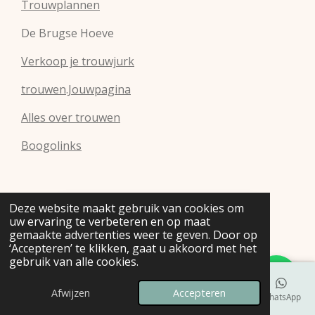
Trouwplannen
De Brugse Hoeve
Verkoop je trouwjurk
trouwen.Jouwpagina
Alles over trouwen
Boogolinks
Deze website maakt gebruik van cookies om
uw ervaring te verbeteren en op maat
gemaakte advertenties weer te geven. Door op
‘Accepteren’ te klikken, gaat u akkoord met het
gebruik van alle cookies.
Afwijzen
Accepteren
E-mailadres
Telefoonnummer
Kaart
Instagram
WhatsApp