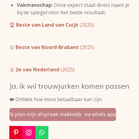
Vakmanschap:
Onze expert staat direct naast je
bij de spiegel voor het beste resultaat.
🏆
Beste van Land van Cuijk
(2025)
🥇
Beste van Noord-Brabant
(2025)
🥈
2e van Nederland
(2025)
Ja, ik wil trouwjurken komen passen
❤️ Ontdek hoe mooi betaalbaar kan zijn.
Ik plan mijn afspraak makkelijk via whats app
P
I
W