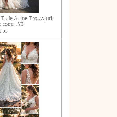
l Tulle A-line Trouwjurk
t code LY3
0,00