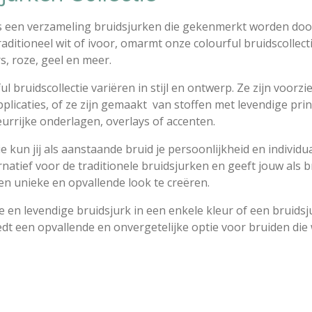
 is een verzameling bruidsjurken die gekenmerkt worden doo
raditioneel wit of ivoor, omarmt onze colourful bruidscollect
s, roze, geel en meer.
l bruidscollectie variëren in stijl en ontwerp. Ze zijn voorzi
plicaties, of ze zijn gemaakt van stoffen met levendige prin
urrijke onderlagen, overlays of accenten.
e kun jij als aanstaande bruid je persoonlijkheid en individual
rnatief voor de traditionele bruidsjurken en geeft jouw als br
n unieke en opvallende look te creëren.
e en levendige bruidsjurk in een enkele kleur of een bruids
edt een opvallende en onvergetelijke optie voor bruiden die 