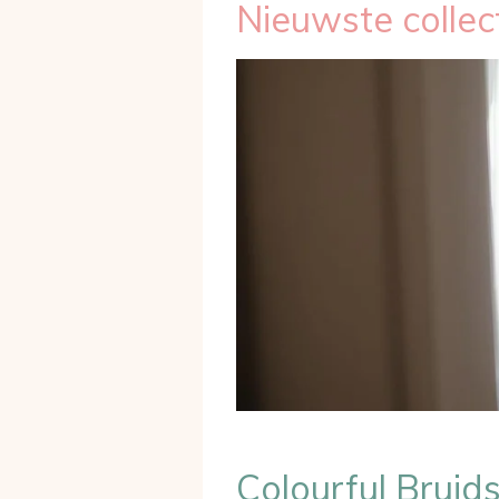
Nieuwste collec
Colourful Bruids