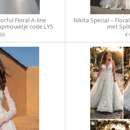
orful Floral A-line
Nikita Special – Flora
kapmouwtje code LY5
met Spli
,00
€ 