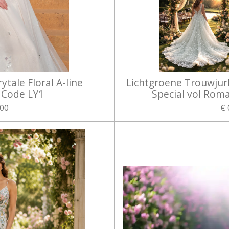
rytale Floral A-line
Lichtgroene Trouwjur
 Code LY1
Special vol Rom
,00
€ 