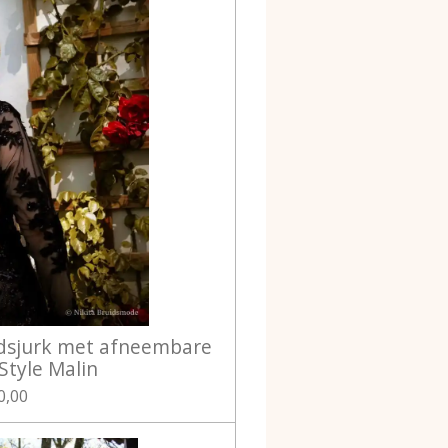
idsjurk met afneembare
tyle Malin
0,00