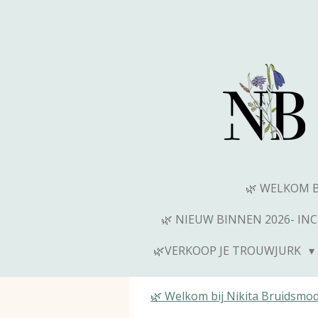
Ga
direct
naar
de
hoofdinhoud
🌿 WELKOM 
🌿 NIEUW BINNEN 2026- IN
🌿VERKOOP JE TROUWJURK
🌿 Welkom bij Nikita Bruidsmo