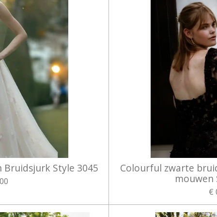
 Bruidsjurk Style 3045
Colourful zwarte bru
mouwen S
,00
€ 