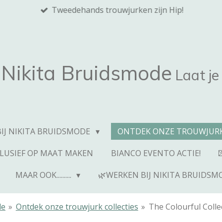
Tweedehands trouwjurken zijn Hip!
Nikita
Bruidsmode
Laat je
BIJ NIKITA BRUIDSMODE
ONTDEK ONZE TROUWJURK
CLUSIEF OP MAAT MAKEN
BIANCO EVENTO ACTIE!
MAAR OOK..........
🌿WERKEN BIJ NIKITA BRUIDSM
de
»
Ontdek onze trouwjurk collecties
»
The Colourful Colle