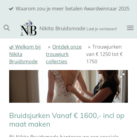
Ga
Waarom zou je meer betalen Awardwinnaar 2025
direct
naar
Nikita
Bruidsmode
de
Laat je verrassen!
hoofdinhoud
🌿 Welkom bij
»
Ontdek onze
»
Trouwjurken
Nikita
trouwjurk
van € 1250 tot €
Bruidsmode
collecties
1750
Bruidsjurken Vanaf € 1600,- incl op
maat maken