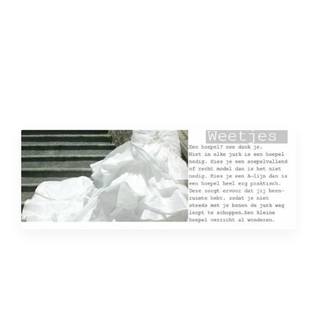
Tweedehands luxe trouwjurken te koop met
korting
Betaalbare tweedehands designer trouwjurken
Luxe trouwjurken voor een voordelige prijs
trouwjurken outlet online bohemian trouwjurk
outlet,outlet trouwjurken,goedkope trouwjurken,
trouwjurken klein budget, korte bruidsjurk
goedkoop, trouwjurk zwanger goedkoop,