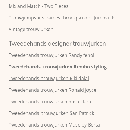
Mix and Match - Two Pieces
Trouwjumpsuits dames -broekpakken -Jumpsuits
Vintage trouwjurken
Tweedehands designer trouwjurken
Tweedehands
trouwjurken
Randy fenoli
Tweedehands
trouwjurken
Rembo styling
Tweedehands
trouwjurken
Riki dalal
Tweedehands
trouwjurken
Ronald Joyce
Tweedehands
trouwjurken
Rosa clara
Tweedehands
trouwjurken
San Patrick
Tweedehands
trouwjurken
Muse by Berta