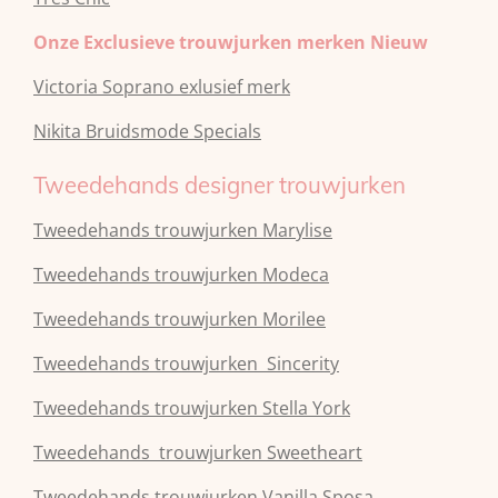
Onze Exclusieve trouwjurken merken Nieuw
Victoria Soprano exlusief merk
Nikita Bruidsmode Specials
Tweedehands designer trouwjurken
Tweedehands trouwjurken Marylise
Tweedehands trouwjurken Modeca
Tweedehands
trouwjurken
Morilee
Tweedehands
trouwjurken
Sincerity
Tweedehands
trouwjurken
Stella York
Tweedehands
trouwjurken
Sweetheart
Tweedehands
trouwjurken
Vanilla Sposa