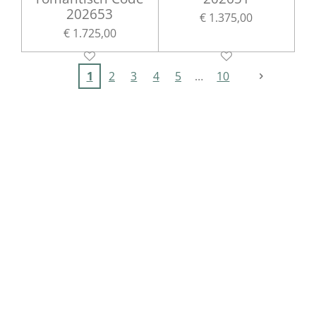
202653
€ 1.375,00
€ 1.725,00
1
2
3
4
5
10
Luxe tweedehands trouwjurken met korting
Voordelige luxe tweedehands bruidsjurken
Betaalbare luxe tweedehands trouwjurken
Tweedehands designer trouwjurken met lage prijs
Luxe trouwjurken in de uitverkoop
Voordelige tweedehands trouwjurken van
topmerken
Luxe bruidsmode voor een betaalbare prijs