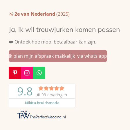
🥈
2e van Nederland
(2025)
Ja, ik wil trouwjurken komen passen
❤️ Ontdek hoe mooi betaalbaar kan zijn.
Ik plan mijn afspraak makkelijk via whats app
P
I
W
i
n
h
n
s
a
t
t
t
e
a
s
r
g
A
e
r
p
s
a
p
t
m