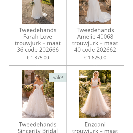
Tweedehands
Tweedehands
Farah Love
Amelie 40068
trouwjurk – maat
trouwjurk – maat
36 code 202666
40 code 202662
€ 1.375,00
€ 1.625,00
Sale!
Tweedehands
Enzoani
Sincerity Bridal
trouwjurk – maat