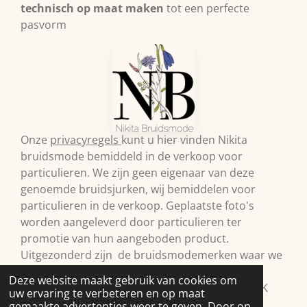
technisch op maat maken
tot een perfecte
pasvorm
Onze
privacyregels
kunt u hier vinden Nikita
bruidsmode bemiddeld in de verkoop voor
particulieren. We zijn geen eigenaar van deze
genoemde bruidsjurken, wij bemiddelen voor
particulieren in de verkoop. Geplaatste foto's
worden aangeleverd door particulieren ter
promotie van hun aangeboden product.
Uitgezonderd zijn de bruidsmodemerken waar we
zelf retailer van zijn. Vermelde prijzen onder
Deze website maakt gebruik van cookies om
voorbehoud.© 2009 Nikita Bruidsmode B.V. KVK
uw ervaring te verbeteren en op maat
98293397
gemaakte advertenties weer te geven. Door op