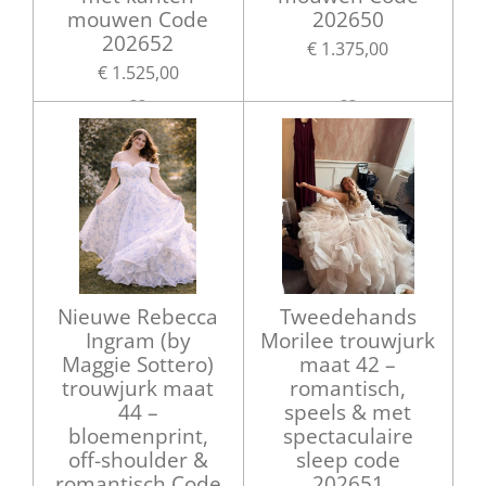
mouwen Code
202650
202652
€ 1.375,00
€ 1.525,00
Nieuwe Rebecca
Tweedehands
Ingram (by
Morilee trouwjurk
Maggie Sottero)
maat 42 –
trouwjurk maat
romantisch,
44 –
speels & met
bloemenprint,
spectaculaire
off-shoulder &
sleep code
romantisch Code
202651