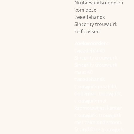
Nikita Bruidsmode en
kom deze
tweedehands
Sincerity trouwjurk
zelf passen.
Zoekwoorden:
tweedehands
Sincerity trouwjurk,
Sincerity trouwjurk
maat 40,
tweedehands
trouwjurk maat 40,
bohemian trouwjurk,
trouwjurk met
kapmouwtjes, kanten
trouwjurk, trouwjurk
met zalm ondertoon,
fit and flare trouwjurk,