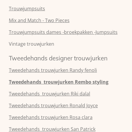
Trouwjumpsuits
Mix and Match - Two Pieces
Trouwjumpsuits dames -broekpakken -Jumpsuits
Vintage trouwjurken
Tweedehands designer trouwjurken
Tweedehands
trouwjurken
Randy fenoli
Tweedehands
trouwjurken
Rembo styling
Tweedehands
trouwjurken
Riki dalal
Tweedehands
trouwjurken
Ronald Joyce
Tweedehands
trouwjurken
Rosa clara
Tweedehands
trouwjurken
San Patrick