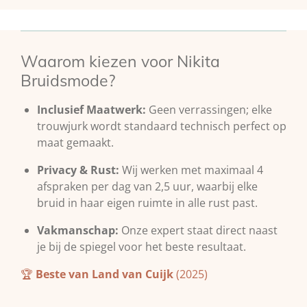
e
l
r
e
n
e
n
Waarom kiezen voor Nikita
Bruidsmode?
Inclusief Maatwerk:
Geen verrassingen; elke
trouwjurk wordt standaard technisch perfect op
maat gemaakt.
Privacy & Rust:
Wij werken met maximaal 4
afspraken per dag van 2,5 uur, waarbij elke
bruid in haar eigen ruimte in alle rust past.
Vakmanschap:
Onze expert staat direct naast
je bij de spiegel voor het beste resultaat.
🏆
Beste van Land van Cuijk
(2025)