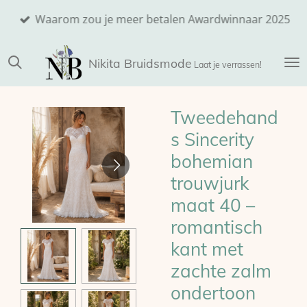
Ga
Waarom zou je meer betalen Awardwinnaar 2025
direct
naar
Nikita
Bruidsmode
de
Laat je verrassen!
hoofdinhoud
Tweedehand
s Sincerity
bohemian
trouwjurk
maat 40 –
romantisch
kant met
zachte zalm
ondertoon