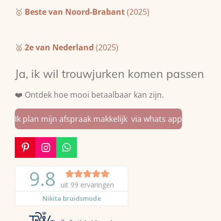
🥇
Beste van Noord-Brabant
(2025)
🥈
2e van Nederland
(2025)
Ja, ik wil trouwjurken komen passen
❤️ Ontdek hoe mooi betaalbaar kan zijn.
Ik plan mijn afspraak makkelijk via whats app
P
I
W
i
n
h
n
s
a
t
t
t
e
a
s
r
g
A
e
r
p
s
a
p