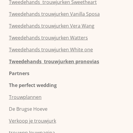
Tweedehands
trouwjurken
Sweetheart
Tweedehands
trouwjurken
Vanilla Sposa
Tweedehands
trouwjurken
Vera Wang
Tweedehands
trouwjurken
Watters
Tweedehands
trouwjurken
White one
Tweedehands trouwjurken pronovias
Partners
The perfect wedding
Trouwplannen
De Brugse Hoeve
Verkoop je trouwjurk
trouwen.Jouwpagina