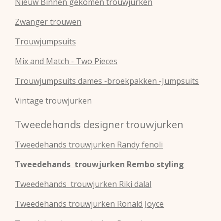
Nieuw Binnen gekomen trouwjurken
Zwanger trouwen
Trouwjumpsuits
Mix and Match - Two Pieces
Trouwjumpsuits dames -broekpakken -Jumpsuits
Vintage trouwjurken
Tweedehands designer trouwjurken
Tweedehands
trouwjurken
Randy fenoli
Tweedehands
trouwjurken
Rembo styling
Tweedehands
trouwjurken
Riki dalal
Tweedehands
trouwjurken
Ronald Joyce