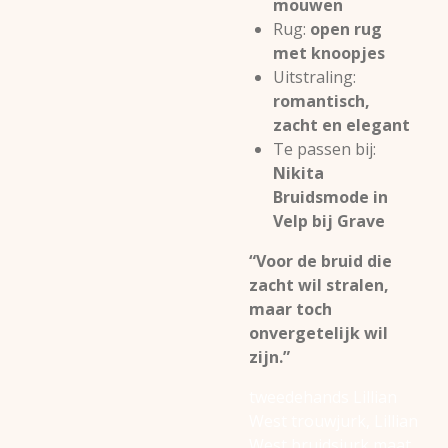
mouwen
Rug:
open rug
met knoopjes
Uitstraling:
romantisch,
zacht en elegant
Te passen bij:
Nikita
Bruidsmode in
Velp bij Grave
“Voor de bruid die
zacht wil stralen,
maar toch
onvergetelijk wil
zijn.”
tweedehands Lillian
West trouwjurk, Lillian
West bruidsjurk maat