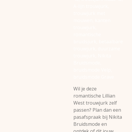
A-lijn trouwjurk,
trouwjurk met
mouwen, kanten
trouwjurk,
romantische
bruidsjurk, betaalbare
trouwjurk, duurzame
trouwjurk, Nikita
Bruidsmode,
bruidsmode Velp,
bruidsmode Grave
Wil je deze
romantische Lillian
West trouwjurk zelf
passen? Plan dan een
pasafspraak bij Nikita
Bruidsmode en
ontdek of dit jouw