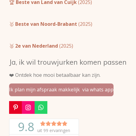
🏆
Beste van Land van Cuijk
(2025)
🥇
Beste van Noord-Brabant
(2025)
🥈
2e van Nederland
(2025)
Ja, ik wil trouwjurken komen passen
❤️ Ontdek hoe mooi betaalbaar kan zijn.
Ik plan mijn afspraak makkelijk via whats app
P
I
W
i
n
h
n
s
a
t
t
t
e
a
s