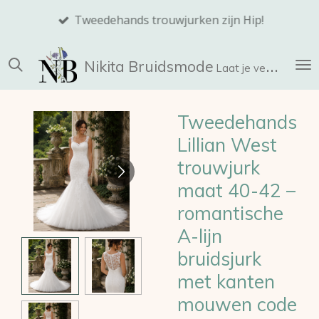
Ga
Tweedehands trouwjurken zijn Hip!
direct
naar
Nikita
Bruidsmode
de
Laat je verrassen!
hoofdinhoud
Tweedehands
Lillian West
trouwjurk
maat 40-42 –
romantische
A-lijn
bruidsjurk
met kanten
mouwen code