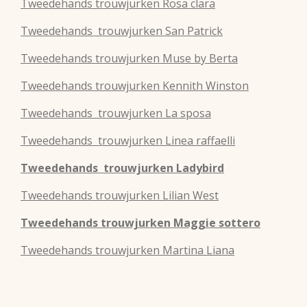
Tweedehands
trouwjurken
Rosa clara
Tweedehands
trouwjurken
San Patrick
Tweedehands
trouwjurken
Muse by Berta
Tweedehands
trouwjurken
Kennith Winston
Tweedehands
trouwjurken
La sposa
Tweedehands
trouwjurken
Linea raffaelli
Tweedehands
trouwjurken
Ladybird
Tweedehands
trouwjurken
Lilian West
Tweedehands
trouwjurken
Maggie sottero
Tweedehands
trouwjurken
Martina Liana