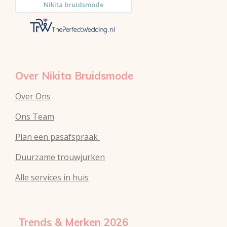
r
g
A
e
r
p
s
a
p
t
m
Over Nikita Bruidsmode
Over Ons
Ons Team
Plan een pasafspraak
Duurzame trouwjurken
Alle services in huis
Trends & Merken 2026