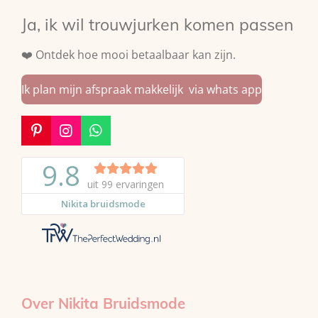
Ja, ik wil trouwjurken komen passen
❤️ Ontdek hoe mooi betaalbaar kan zijn.
Ik plan mijn afspraak makkelijk via whats app
P
I
W
i
n
h
n
s
a
t
t
t
e
a
s
r
g
A
e
r
p
s
a
p
t
m
Over Nikita Bruidsmode