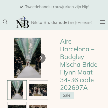
Ga
Tweedehands trouwjurken zijn Hip!
direct
naar
Nikita
Bruidsmode
de
Laat je verrassen!
hoofdinhoud
Aire
Barcelona –
Badgley
Mischa Bride
Flynn Maat
34-36 code
202697A
Sale!