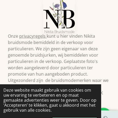
Onze
privacyregels
kunt u hier vinden Nikita
bruidsmode bemiddeld in de verkoop voor
particulieren. We zijn geen eigenaar van deze
genoemde bruidsjurken, wij bemiddelen voor
particulieren in de verkoop. Geplaatste foto's
worden aangeleverd door particulieren ter
promotie van hun aangeboden product.
Uitgezonderd zijn de bruidsmodemerken waar we
zelf retailer van zijn. Vermelde prijzen onder
Deze website maakt gebruik van cookies om
voorbehoud.© 2009 Nikita Bruidsmode B.V. KVK
uw ervaring te verbeteren en op maat
98293397
gemaakte advertenties weer te geven. Door op
‘Accepteren’ te klikken, gaat u akkoord met het
gebruik van alle cookies.