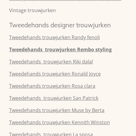
Vintage trouwjurken
Tweedehands designer trouwjurken
Tweedehands
trouwjurken
Randy fenoli
Tweedehands
trouwjurken
Rembo styling
Tweedehands
trouwjurken
Riki dalal
Tweedehands
trouwjurken
Ronald Joyce
Tweedehands
trouwjurken
Rosa clara
Tweedehands
trouwjurken
San Patrick
Tweedehands
trouwjurken
Muse by Berta
Tweedehands
trouwjurken
Kennith Winston
Tweedehands
trouwjurken
La sposa