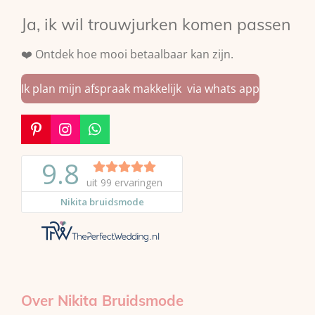
Ja, ik wil trouwjurken komen passen
❤️ Ontdek hoe mooi betaalbaar kan zijn.
Ik plan mijn afspraak makkelijk via whats app
P
I
W
i
n
h
n
s
a
t
t
t
e
a
s
r
g
A
e
r
p
s
a
p
t
m
Over Nikita Bruidsmode