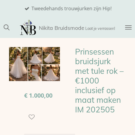
Ga
Tweedehands trouwjurken zijn Hip!
direct
naar
Nikita
Bruidsmode
de
Laat je verrassen!
hoofdinhoud
Prinsessen
bruidsjurk
met tule rok –
€1000
inclusief op
€ 1.000,00
maat maken
IM 202505