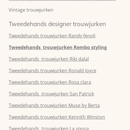
Vintage trouwjurken
Tweedehands designer trouwjurken
Tweedehands
trouwjurken
Randy fenoli
Tweedehands
trouwjurken
Rembo styling
Tweedehands
trouwjurken
Riki dalal
Tweedehands
trouwjurken
Ronald Joyce
Tweedehands
trouwjurken
Rosa clara
Tweedehands
trouwjurken
San Patrick
Tweedehands
trouwjurken
Muse by Berta
Tweedehands
trouwjurken
Kennith Winston
Tweedehands
trouwjurken
La sposa