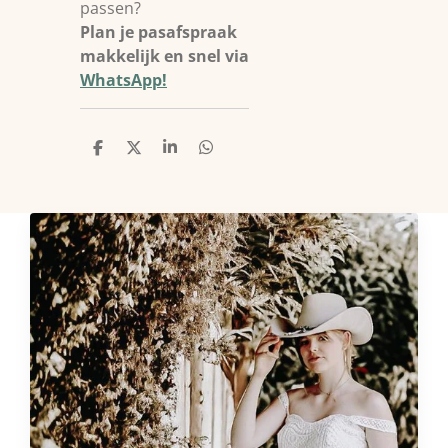
passen?
Plan je pasafspraak
makkelijk en snel via
WhatsApp!
D
D
S
D
e
e
h
e
l
e
a
l
e
l
r
e
n
e
n