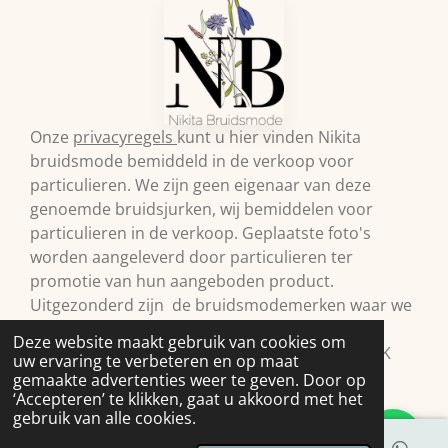
Onze
privacyregels
kunt u hier vinden Nikita
bruidsmode bemiddeld in de verkoop voor
particulieren. We zijn geen eigenaar van deze
genoemde bruidsjurken, wij bemiddelen voor
particulieren in de verkoop. Geplaatste foto's
worden aangeleverd door particulieren ter
promotie van hun aangeboden product.
Uitgezonderd zijn de bruidsmodemerken waar we
zelf retailer van zijn. Vermelde prijzen onder
Deze website maakt gebruik van cookies om
voorbehoud.© 2009 Nikita Bruidsmode B.V. KVK
uw ervaring te verbeteren en op maat
98293397
gemaakte advertenties weer te geven. Door op
‘Accepteren’ te klikken, gaat u akkoord met het
gebruik van alle cookies.