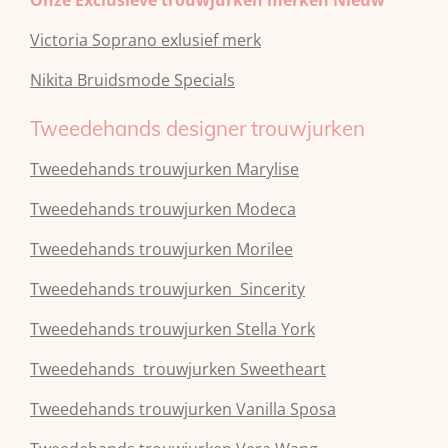
Onze Exclusieve trouwjurken merken Nieuw
Victoria Soprano exlusief merk
Nikita Bruidsmode Specials
Tweedehands designer trouwjurken
Tweedehands trouwjurken Marylise
Tweedehands trouwjurken Modeca
Tweedehands
trouwjurken
Morilee
Tweedehands
trouwjurken
Sincerity
Tweedehands
trouwjurken
Stella York
Tweedehands
trouwjurken
Sweetheart
Tweedehands
trouwjurken
Vanilla Sposa