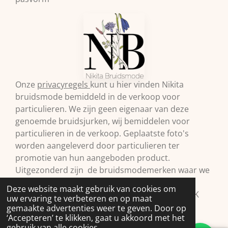
Onze
privacyregels
kunt u hier vinden Nikita
bruidsmode bemiddeld in de verkoop voor
particulieren. We zijn geen eigenaar van deze
genoemde bruidsjurken, wij bemiddelen voor
particulieren in de verkoop. Geplaatste foto's
worden aangeleverd door particulieren ter
promotie van hun aangeboden product.
Uitgezonderd zijn de bruidsmodemerken waar we
zelf retailer van zijn. Vermelde prijzen onder
Deze website maakt gebruik van cookies om
voorbehoud.© 2009 Nikita Bruidsmode B.V. KVK
uw ervaring te verbeteren en op maat
98293397
gemaakte advertenties weer te geven. Door op
‘Accepteren’ te klikken, gaat u akkoord met het
gebruik van alle cookies.