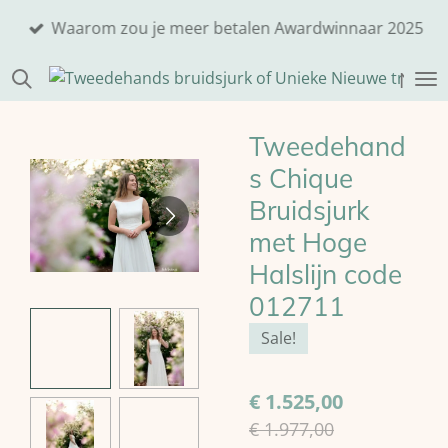
Ga
Waarom zou je meer betalen Awardwinnaar 2025
direct
naar
Nikit
de
hoofdinhoud
Tweedehand
s Chique
Bruidsjurk
met Hoge
Halslijn code
012711
Sale!
€ 1.525,00
€ 1.977,00