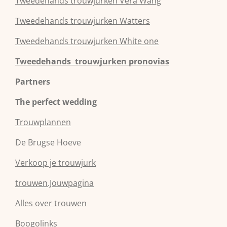
Tweedehands
trouwjurken
Vera Wang
Tweedehands
trouwjurken
Watters
Tweedehands
trouwjurken
White one
Tweedehands trouwjurken pronovias
Partners
The perfect wedding
Trouwplannen
De Brugse Hoeve
Verkoop je trouwjurk
trouwen.Jouwpagina
Alles over trouwen
Boogolinks