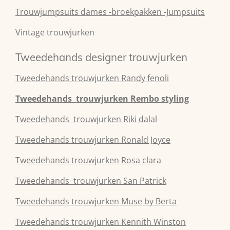
Trouwjumpsuits dames -broekpakken -Jumpsuits
Vintage trouwjurken
Tweedehands designer trouwjurken
Tweedehands
trouwjurken
Randy fenoli
Tweedehands
trouwjurken
Rembo styling
Tweedehands
trouwjurken
Riki dalal
Tweedehands
trouwjurken
Ronald Joyce
Tweedehands
trouwjurken
Rosa clara
Tweedehands
trouwjurken
San Patrick
Tweedehands
trouwjurken
Muse by Berta
Tweedehands
trouwjurken
Kennith Winston