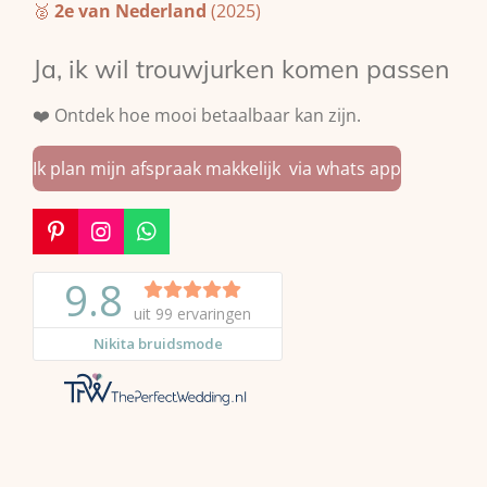
🥈
2e van Nederland
(2025)
Ja, ik wil trouwjurken komen passen
❤️ Ontdek hoe mooi betaalbaar kan zijn.
Ik plan mijn afspraak makkelijk via whats app
P
I
W
i
n
h
n
s
a
t
t
t
e
a
s
r
g
A
e
r
p
s
a
p
t
m