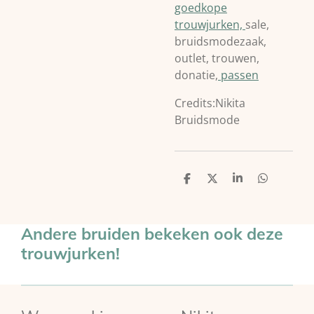
goedkope
trouwjurken,
sale,
bruidsmodezaak,
outlet, trouwen,
donatie,
passen
Credits:Nikita
Bruidsmode
D
D
S
D
e
e
h
e
l
e
a
l
e
l
r
e
n
e
n
Andere bruiden bekeken ook deze
trouwjurken!