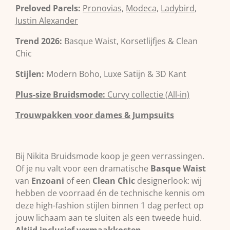
Preloved Parels:
Pronovias,
Modeca,
Ladybird
,
Justin Alexander
Trend 2026:
Basque Waist, Korsetlijfjes & Clean
Chic
Stijlen:
Modern Boho, Luxe Satijn & 3D Kant
Plus-size Bruidsmode:
Curvy collectie (All-in)
Trouwpakken voor dames & Jumpsuits
Bij Nikita Bruidsmode koop je geen verrassingen.
Of je nu valt voor een dramatische
Basque Waist
van
Enzoani
of een
Clean Chic
designerlook: wij
hebben de voorraad én de technische kennis om
deze high-fashion stijlen binnen 1 dag perfect op
jouw lichaam aan te sluiten als een tweede huid.
Altijd inclusief vermaakkosten.