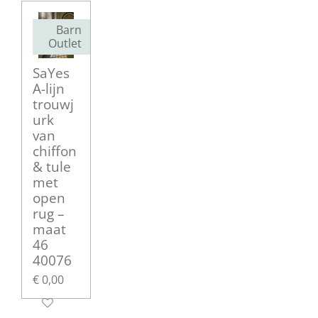
Barn
Outlet
SaYes
A-lijn
trouwj
urk
van
chiffon
& tule
met
open
rug –
maat
46
40076
€ 0,00