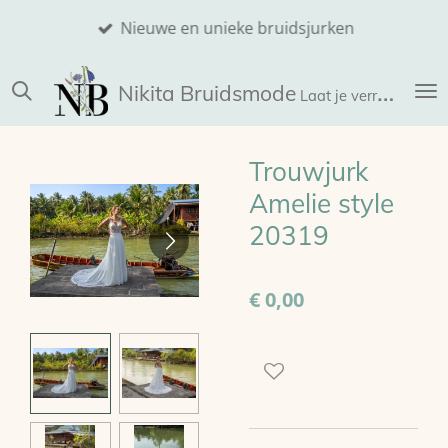
Ga
Nieuwe en unieke bruidsjurken
direct
naar
Nikita
Bruidsmode
de
Laat je verrassen!
hoofdinhoud
Trouwjurk
Amelie style
20319
€ 0,00