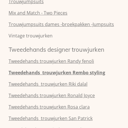
Trouwjumpsuits
Mix and Match - Two Pieces
Trouwjumpsuits dames -broekpakken -Jumpsuits
Vintage trouwjurken
Tweedehands designer trouwjurken
Tweedehands
trouwjurken
Randy fenoli
Tweedehands
trouwjurken
Rembo styling
Tweedehands
trouwjurken
Riki dalal
Tweedehands
trouwjurken
Ronald Joyce
Tweedehands
trouwjurken
Rosa clara
Tweedehands
trouwjurken
San Patrick