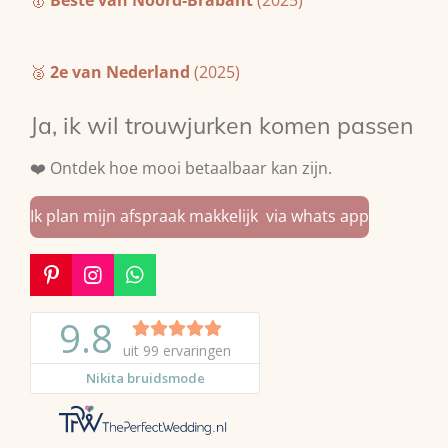
🥈
2e van Nederland
(2025)
Ja, ik wil trouwjurken komen passen
❤️ Ontdek hoe mooi betaalbaar kan zijn.
Ik plan mijn afspraak makkelijk via whats app
P
I
W
i
n
h
n
s
a
t
t
t
e
a
s
r
g
A
e
r
p
s
a
p
t
m