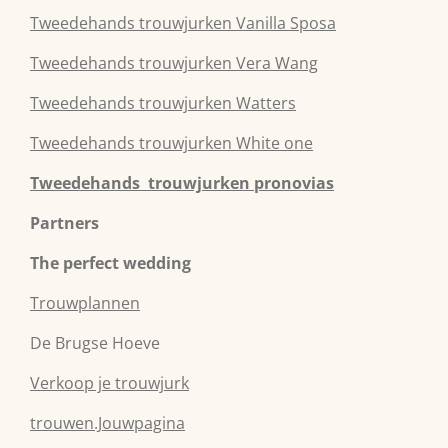
Tweedehands
trouwjurken
Vanilla Sposa
Tweedehands
trouwjurken
Vera Wang
Tweedehands
trouwjurken
Watters
Tweedehands
trouwjurken
White one
Tweedehands trouwjurken pronovias
Partners
The perfect wedding
Trouwplannen
De Brugse Hoeve
Verkoop je trouwjurk
trouwen.Jouwpagina