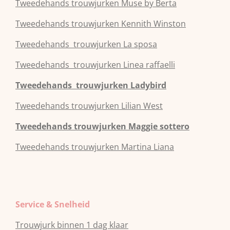
Tweedehands
trouwjurken
Muse by Berta
Tweedehands
trouwjurken
Kennith Winston
Tweedehands
trouwjurken
La sposa
Tweedehands
trouwjurken
Linea raffaelli
Tweedehands
trouwjurken
Ladybird
Tweedehands
trouwjurken
Lilian West
Tweedehands
trouwjurken
Maggie sottero
Tweedehands
trouwjurken
Martina Liana
Service & Snelheid
Trouwjurk binnen 1 dag klaar