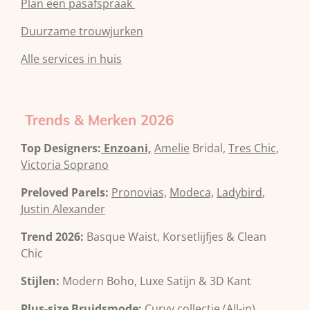
Plan een pasafspraak
Duurzame trouwjurken
Alle services in huis
Trends & Merken 2026
Top Designers:
Enzoani,
Amelie
Bridal,
Tres Chic
,
Victoria Soprano
Preloved Parels:
Pronovias,
Modeca,
Ladybird
,
Justin Alexander
Trend 2026:
Basque Waist, Korsetlijfjes & Clean
Chic
Stijlen:
Modern Boho, Luxe Satijn & 3D Kant
Plus-size Bruidsmode:
Curvy collectie (All-in)