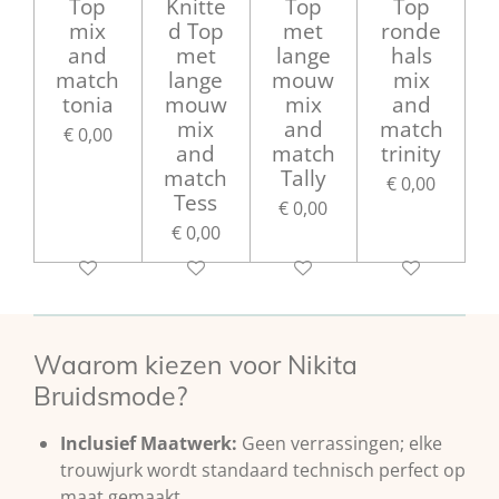
Top
Knitte
Top
Top
mix
d Top
met
ronde
and
met
lange
hals
match
lange
mouw
mix
tonia
mouw
mix
and
mix
and
match
€ 0,00
and
match
trinity
match
Tally
€ 0,00
Tess
€ 0,00
€ 0,00
Waarom kiezen voor Nikita
Bruidsmode?
Inclusief Maatwerk:
Geen verrassingen; elke
trouwjurk wordt standaard technisch perfect op
maat gemaakt.