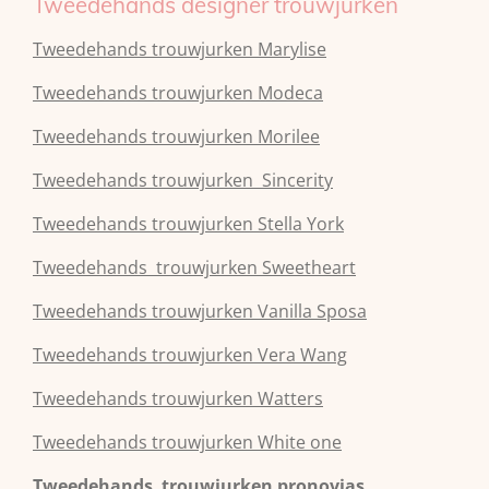
Tweedehands designer trouwjurken
Tweedehands trouwjurken Marylise
Tweedehands trouwjurken Modeca
Tweedehands
trouwjurken
Morilee
Tweedehands
trouwjurken
Sincerity
Tweedehands
trouwjurken
Stella York
Tweedehands
trouwjurken
Sweetheart
Tweedehands
trouwjurken
Vanilla Sposa
Tweedehands
trouwjurken
Vera Wang
Tweedehands
trouwjurken
Watters
Tweedehands
trouwjurken
White one
Tweedehands trouwjurken pronovias