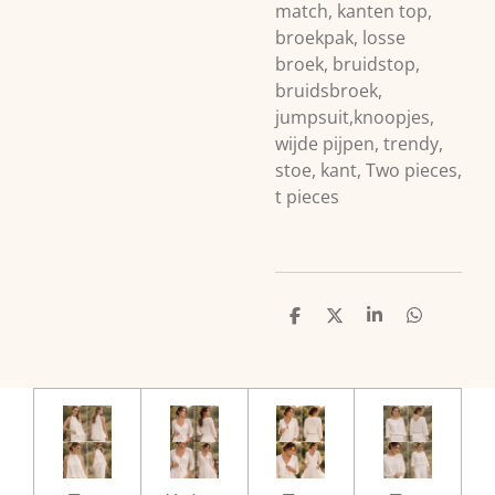
match, kanten top,
broekpak, losse
broek, bruidstop,
bruidsbroek,
jumpsuit,knoopjes,
wijde pijpen, trendy,
stoe, kant, Two pieces,
t pieces
D
D
S
D
e
e
h
e
l
e
a
l
e
l
r
e
n
e
n