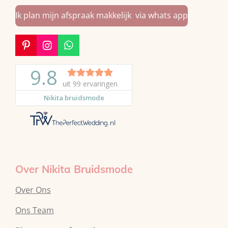
Ik plan mijn afspraak makkelijk via whats app
P
I
W
i
n
h
n
s
a
t
t
t
e
a
s
r
g
A
e
r
p
s
a
p
t
m
Over Nikita Bruidsmode
Over Ons
Ons Team