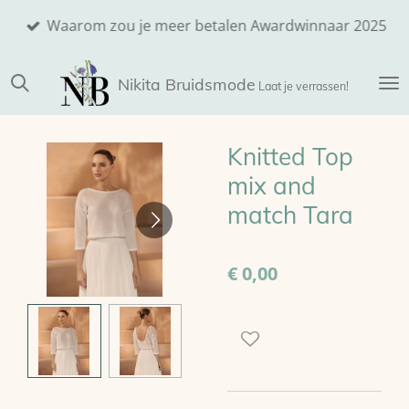
Ga
Waarom zou je meer betalen Awardwinnaar 2025
direct
naar
Nikita
Bruidsmode
de
Laat je verrassen!
hoofdinhoud
Knitted Top
mix and
match Tara
€ 0,00