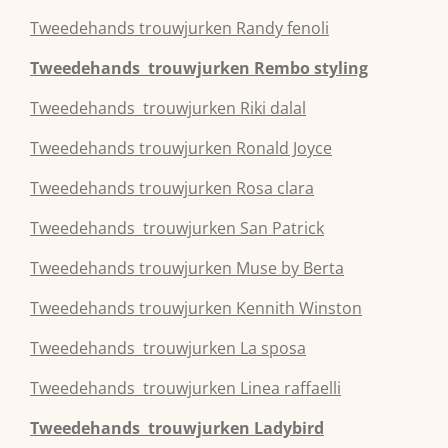
Tweedehands
trouwjurken
Randy fenoli
Tweedehands
trouwjurken
Rembo styling
Tweedehands
trouwjurken
Riki dalal
Tweedehands
trouwjurken
Ronald Joyce
Tweedehands
trouwjurken
Rosa clara
Tweedehands
trouwjurken
San Patrick
Tweedehands
trouwjurken
Muse by Berta
Tweedehands
trouwjurken
Kennith Winston
Tweedehands
trouwjurken
La sposa
Tweedehands
trouwjurken
Linea raffaelli
Tweedehands
trouwjurken
Ladybird