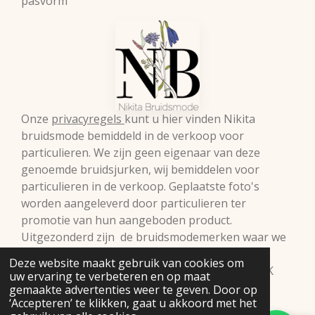
pasvorm
Onze
privacyregels
kunt u hier vinden Nikita
bruidsmode bemiddeld in de verkoop voor
particulieren. We zijn geen eigenaar van deze
genoemde bruidsjurken, wij bemiddelen voor
particulieren in de verkoop. Geplaatste foto's
worden aangeleverd door particulieren ter
promotie van hun aangeboden product.
Uitgezonderd zijn de bruidsmodemerken waar we
zelf retailer van zijn. Vermelde prijzen onder
Deze website maakt gebruik van cookies om
voorbehoud.© 2009 Nikita Bruidsmode B.V. KVK
uw ervaring te verbeteren en op maat
98293397
gemaakte advertenties weer te geven. Door op
‘Accepteren’ te klikken, gaat u akkoord met het