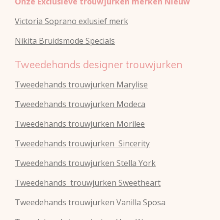
Onze Exclusieve trouwjurken merken Nieuw
Victoria Soprano exlusief merk
Nikita Bruidsmode Specials
Tweedehands designer trouwjurken
Tweedehands trouwjurken Marylise
Tweedehands trouwjurken Modeca
Tweedehands
trouwjurken
Morilee
Tweedehands
trouwjurken
Sincerity
Tweedehands
trouwjurken
Stella York
Tweedehands
trouwjurken
Sweetheart
Tweedehands
trouwjurken
Vanilla Sposa