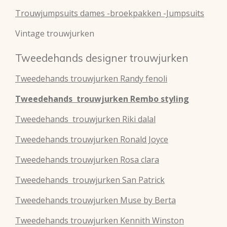
Trouwjumpsuits dames -broekpakken -Jumpsuits
Vintage trouwjurken
Tweedehands designer trouwjurken
Tweedehands
trouwjurken
Randy fenoli
Tweedehands
trouwjurken
Rembo styling
Tweedehands
trouwjurken
Riki dalal
Tweedehands
trouwjurken
Ronald Joyce
Tweedehands
trouwjurken
Rosa clara
Tweedehands
trouwjurken
San Patrick
Tweedehands
trouwjurken
Muse by Berta
Tweedehands
trouwjurken
Kennith Winston