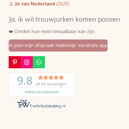
🥈
2e van Nederland
(2025)
Ja, ik wil trouwjurken komen passen
❤️ Ontdek hoe mooi betaalbaar kan zijn.
Ik plan mijn afspraak makkelijk via whats app
P
I
W
i
n
h
n
s
a
t
t
t
e
a
s
r
g
A
e
r
p
s
a
p
t
m