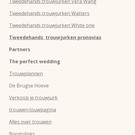
Tweedehands
trouwjurken
Vera Wang
Tweedehands
trouwjurken
Watters
Tweedehands
trouwjurken
White one
Tweedehands trouwjurken pronovias
Partners
The perfect wedding
Trouwplannen
De Brugse Hoeve
Verkoop je trouwjurk
trouwen.Jouwpagina
Alles over trouwen
Boogolinks