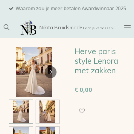
Ga
Waarom zou je meer betalen Awardwinnaar 2025
direct
naar
Nikita
Bruidsmode
de
Laat je verrassen!
hoofdinhoud
Herve paris
style Lenora
met zakken
€ 0,00