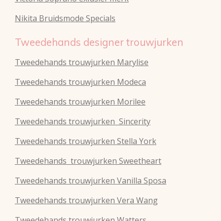
Nikita Bruidsmode Specials
Tweedehands designer trouwjurken
Tweedehands trouwjurken Marylise
Tweedehands trouwjurken Modeca
Tweedehands
trouwjurken
Morilee
Tweedehands
trouwjurken
Sincerity
Tweedehands
trouwjurken
Stella York
Tweedehands
trouwjurken
Sweetheart
Tweedehands
trouwjurken
Vanilla Sposa
Tweedehands
trouwjurken
Vera Wang
Tweedehands
trouwjurken
Watters