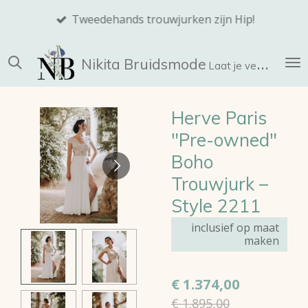
Ga
Tweedehands trouwjurken zijn Hip!
direct
naar
Nikita
Bruidsmode
de
Laat je verrassen!
hoofdinhoud
Herve Paris
"Pre-owned"
Boho
Trouwjurk –
Style 2211
inclusief op maat
maken
€ 1.374,00
€ 1.895,00