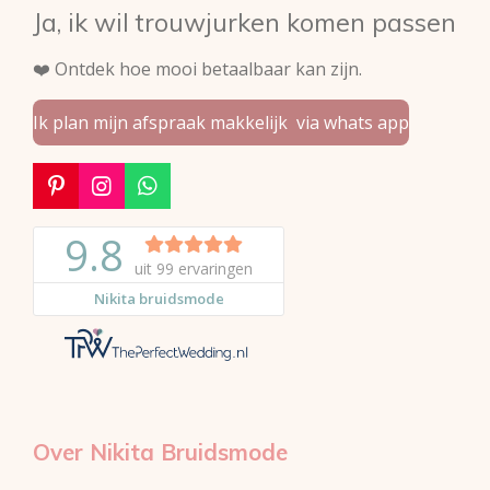
Ja, ik wil trouwjurken komen passen
❤️ Ontdek hoe mooi betaalbaar kan zijn.
Ik plan mijn afspraak makkelijk via whats app
P
I
W
i
n
h
n
s
a
t
t
t
e
a
s
r
g
A
e
r
p
s
a
p
t
m
Over Nikita Bruidsmode