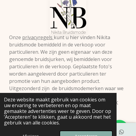
Onze
privacyregels
kunt u hier vinden Nikita
bruidsmode bemiddeld in de verkoop voor
particulieren. We zijn geen eigenaar van deze
genoemde bruidsjurken, wij bemiddelen voor
particulieren in de verkoop. Geplaatste foto's
worden aangeleverd door particulieren ter
promotie van hun aangeboden product.
Uitgezonderd zijn de bruidsmodemerken waar we
zelf retailer van zijn. Vermelde prijzen onder
Deze website maakt gebruik van cookies om
voorbehoud.© 2009 Nikita Bruidsmode B.V. KVK
uw ervaring te verbeteren en op maat
98293397
gemaakte advertenties weer te geven. Door op
‘Accepteren’ te klikken, gaat u akkoord met het
gebruik van alle cookies.