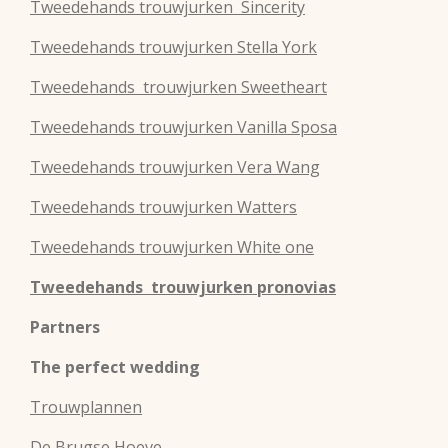
Tweedehands
trouwjurken
Sincerity
Tweedehands
trouwjurken
Stella York
Tweedehands
trouwjurken
Sweetheart
Tweedehands
trouwjurken
Vanilla Sposa
Tweedehands
trouwjurken
Vera Wang
Tweedehands
trouwjurken
Watters
Tweedehands
trouwjurken
White one
Tweedehands trouwjurken pronovias
Partners
The perfect wedding
Trouwplannen
De Brugse Hoeve