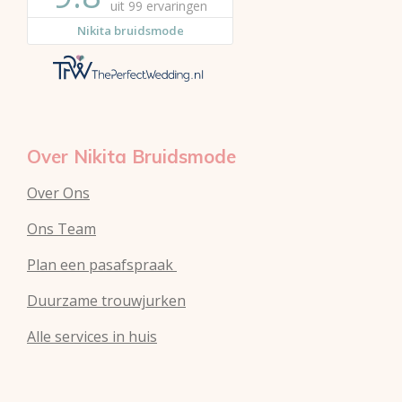
e
a
s
r
g
A
e
r
p
s
a
p
t
m
Over Nikita Bruidsmode
Over Ons
Ons Team
Plan een pasafspraak
Duurzame trouwjurken
Alle services in huis