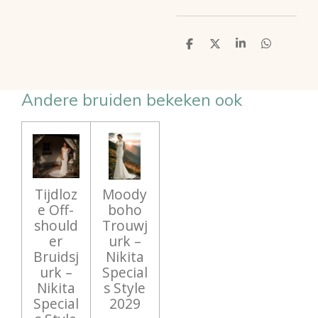
D
D
S
D
e
e
h
e
l
e
a
l
e
l
r
e
n
e
n
Andere bruiden bekeken ook
Tijdloz
Moody
e Off-
boho
should
Trouwj
er
urk –
Bruidsj
Nikita
urk –
Special
Nikita
s Style
Special
2029