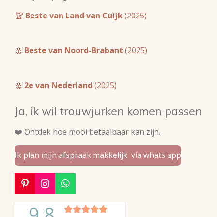
🏆
Beste van Land van Cuijk
(2025)
🥇
Beste van Noord-Brabant
(2025)
🥈
2e van Nederland
(2025)
Ja, ik wil trouwjurken komen passen
❤️ Ontdek hoe mooi betaalbaar kan zijn.
Ik plan mijn afspraak makkelijk via whats app
P
I
W
i
n
h
n
s
a
t
t
t