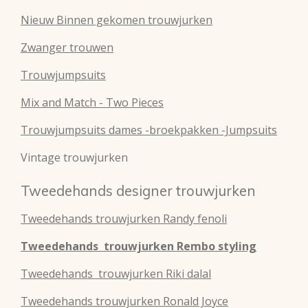
Nieuw Binnen gekomen trouwjurken
Zwanger trouwen
Trouwjumpsuits
Mix and Match - Two Pieces
Trouwjumpsuits dames -broekpakken -Jumpsuits
Vintage trouwjurken
Tweedehands designer trouwjurken
Tweedehands
trouwjurken
Randy fenoli
Tweedehands
trouwjurken
Rembo styling
Tweedehands
trouwjurken
Riki dalal
Tweedehands
trouwjurken
Ronald Joyce