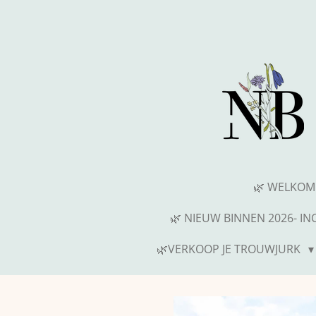
Ga
direct
naar
de
hoofdinhoud
🌿 WELKOM
🌿 NIEUW BINNEN 2026- I
🌿VERKOOP JE TROUWJURK