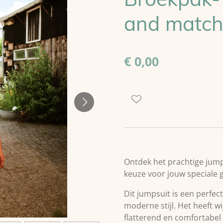
and match
€ 0,00
Ontdek het prachtige jumps
keuze voor jouw speciale 
Dit jumpsuit is een perfec
moderne stijl. Het heeft w
flatterend en comfortabel 