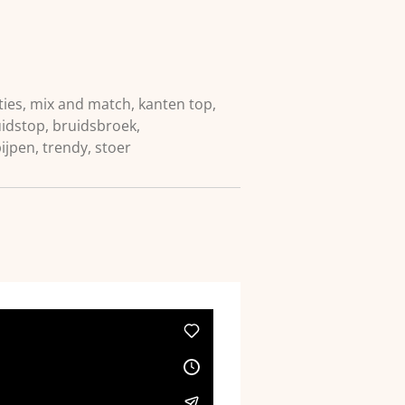
ies, mix and match, kanten top,
uidstop, bruidsbroek,
ijpen, trendy, stoer