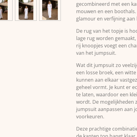
gecombineerd met een kan
mouwen en een boothals. 
glamour en verfijning aan 
De rug van het topje is h
lage rug worden gemaakt, 
rij knoopjes voegt een ch
van het jumpsuit.
Wat dit jumpsuit zo veelzij
een losse broek, een witte
kunnen aan elkaar vastge
geheel vormt. Je kunt er e
te laten, waardoor een klei
wordt. De mogelijkheden zi
jumpsuit aanpassen aan jou
voorkeuren.
Deze prachtige combinatie
de kanten top hangt klaa