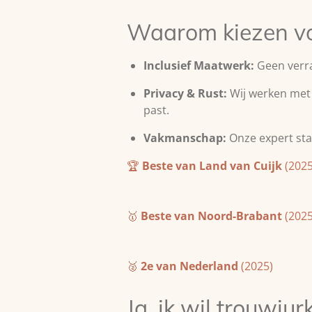
Waarom kiezen vo
Inclusief Maatwerk:
Geen verra
Privacy & Rust:
Wij werken met m
past.
Vakmanschap:
Onze expert staa
🏆
Beste van Land van Cuijk
(2025
🥇
Beste van Noord-Brabant
(2025
🥈
2e van Nederland
(2025)
Ja, ik wil trouwj