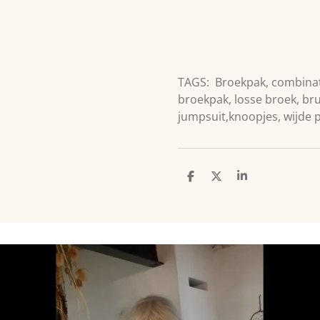
TAGS: Broekpak, combinat
broekpak, losse broek, br
jumpsuit,knoopjes, wijde p
D
D
S
e
e
h
l
e
a
e
l
r
n
e