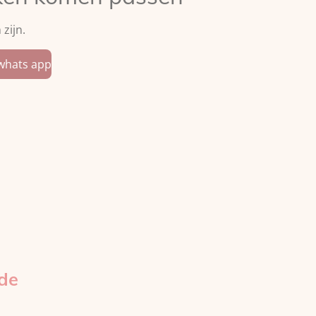
zijn.
 whats app
de