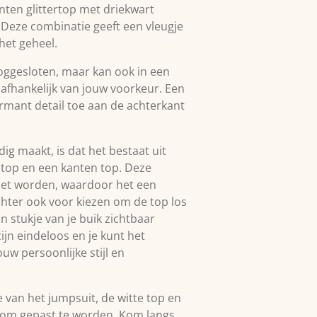
ten glittertop met driekwart
Deze combinatie geeft een vleugje
het geheel.
ooggesloten, maar kan ook in een
afhankelijk van jouw voorkeur. Een
armant detail toe aan de achterkant
dig maakt, is dat het bestaat uit
 top en een kanten top. Deze
zet worden, waardoor het een
chter ook voor kiezen om de top los
n stukje van je buik zichtbaar
jn eindeloos en je kunt het
w persoonlijke stijl en
 van het jumpsuit, de witte top en
r om gepast te worden. Kom langs