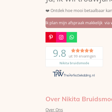
❤️ Ontdek hoe mooi betaalbaar kan 
Ik plan mijn afspraak makkelijk via
P
I
W
i
n
h
n
s
a
t
t
t
e
a
s
r
g
A
e
r
p
s
a
p
t
m
Over Nikita Bruidsmo
Over Ons