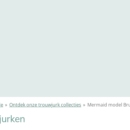
de
»
Ontdek onze trouwjurk collecties
»
Mermaid model Bru
jurken