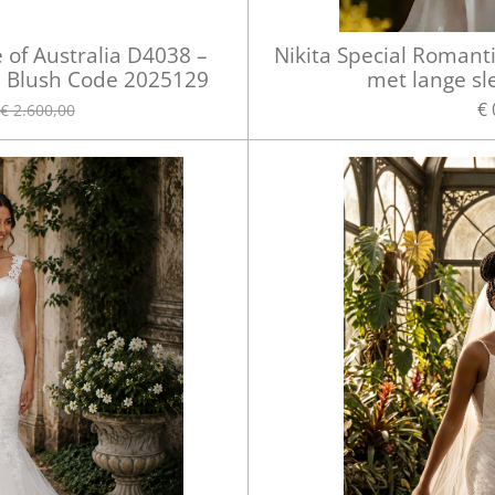
of Australia D4038 –
Nikita Special Romant
n Blush Code 2025129
met lange s
€ 
€ 2.600,00