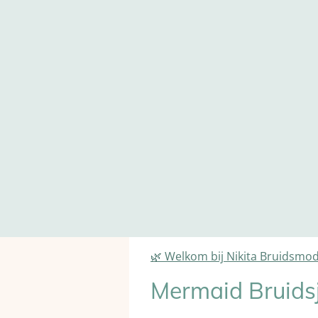
🌿 Welkom bij Nikita Bruidsmo
Mermaid Bruids