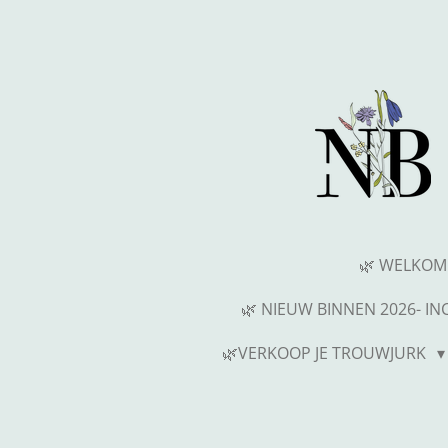
Ga
direct
naar
de
hoofdinhoud
🌿 WELKOM
🌿 NIEUW BINNEN 2026- I
🌿VERKOOP JE TROUWJURK