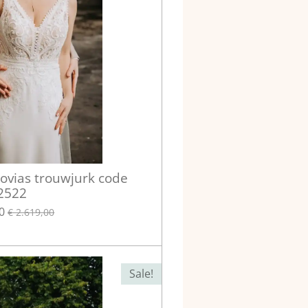
vias trouwjurk code
2522
0
€ 2.619,00
Sale!