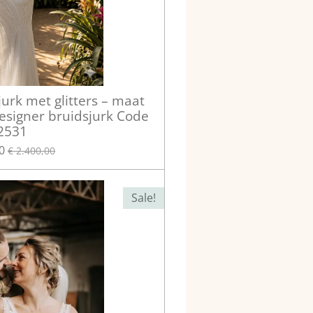
urk met glitters – maat
esigner bruidsjurk Code
2531
0
€ 2.400,00
Sale!