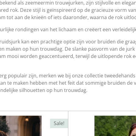
ekend als zeemeermin trouwjurken, zijn stijlvolle en elega
red rok. Deze stijl is geïnspireerd op de gracieuze vorm v
am tot aan de knieën of iets daaronder, waarna de rok uitloo
rlijke rondingen van het lichaam en creëert een verleidelijke
idsjurk kan een prachtige optie zijn voor bruiden die graa
len maken op hun trouwdag. De slanke pasvorm van de jurk 
am mooi worden geaccentueerd, terwijl de uitlopende rok e
g populair zijn, merken we bij onze collectie tweedehands 
kan te maken hebben met het feit dat sommige bruiden de 
ndelijke silhouetten op hun trouwdag.
Sale!