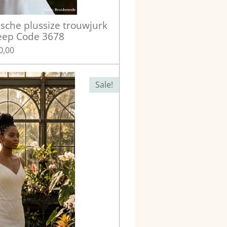
ische plussize trouwjurk
leep Code 3678
0,00
Sale!