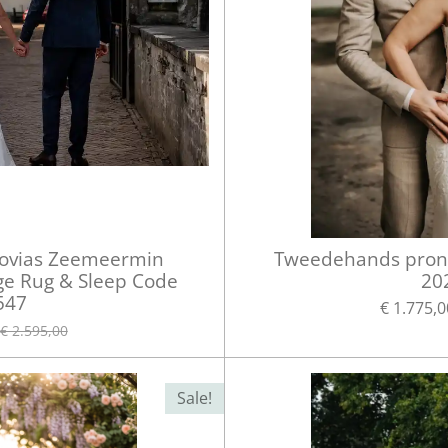
ovias Zeemeermin
Tweedehands prono
ge Rug & Sleep Code
20
547
€ 1.775,0
€ 2.595,00
Sale!