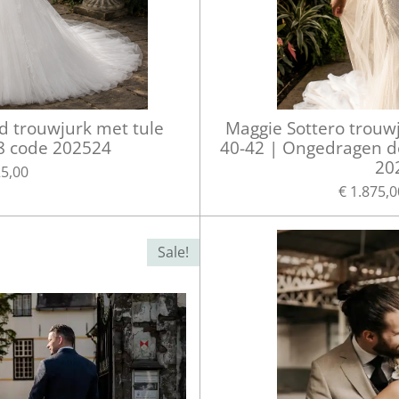
 trouwjurk met tule
Maggie Sottero trouwj
8 code 202524
40-42 | Ongedragen d
20
25,00
€ 1.875,0
Sale!