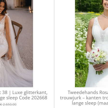
38 | Luxe glitterkant,
Tweedehands Ros
ige sleep Code 202668
trouwjurk – kanten tr
lange sleep (ma
€ 2.650,00