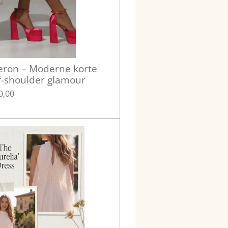
heron – Moderne korte
f-shoulder glamour
0,00