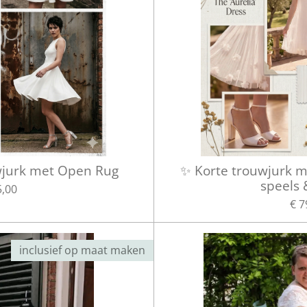
wjurk met Open Rug
✨ Korte trouwjurk me
speels 
5,00
€ 7
inclusief op maat maken