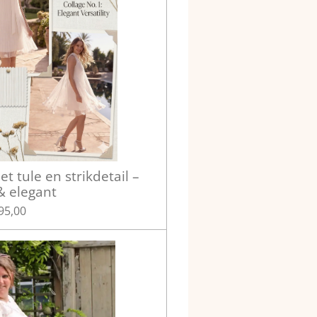
t tule en strikdetail –
& elegant
95,00