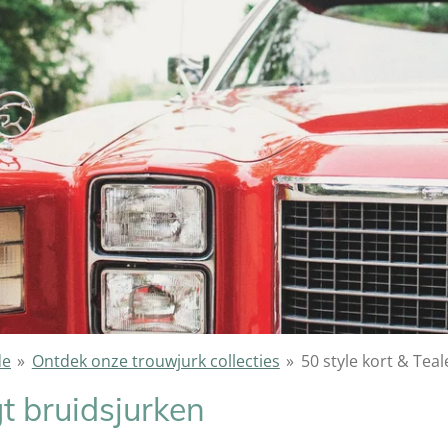
de
»
Ontdek onze trouwjurk collecties
»
50 style kort & Tea
gt bruidsjurken