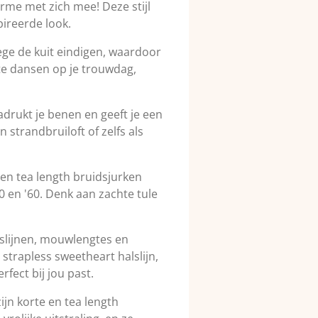
me met zich mee! Deze stijl
pireerde look.
ege de kuit eindigen, waardoor
 te dansen op je trouwdag,
nadrukt je benen en geeft je een
 strandbruiloft of zelfs als
 en tea length bruidsjurken
0 en '60. Denk aan zachte tule
alslijnen, mouwlengtes en
strapless sweetheart halslijn,
rfect bij jou past.
ijn korte en tea length