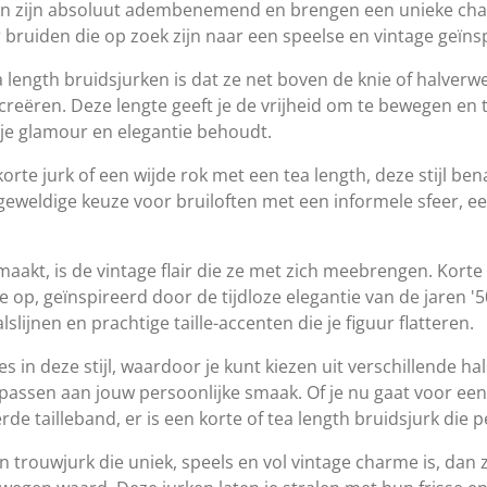
ken zijn absoluut adembenemend en brengen een unieke char
 bruiden die op zoek zijn naar een speelse en vintage geïns
 length bruidsjurken is dat ze net boven de knie of halverw
ct creëren. Deze lengte geeft je de vrijheid om te bewegen en
eugje glamour en elegantie behoudt.
korte jurk of een wijde rok met een tea length, deze stijl be
 geweldige keuze voor bruiloften met een informele sfeer, een
aakt, is de vintage flair die ze met zich meebrengen. Korte
 op, geïnspireerd door de tijdloze elegantie van de jaren '5
alslijnen en prachtige taille-accenten die je figuur flatteren.
ies in deze stijl, waardoor je kunt kiezen uit verschillende h
passen aan jouw persoonlijke smaak. Of je nu gaat voor een 
e tailleband, er is een korte of tea length bruidsjurk die pe
n trouwjurk die uniek, speels en vol vintage charme is, dan z