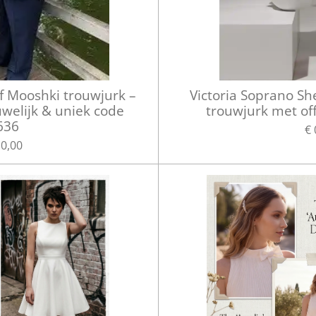
 Mooshki trouwjurk –
Victoria Soprano S
welijk & uniek code
trouwjurk met of
636
€ 
10,00