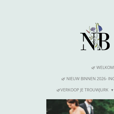
Ga
direct
naar
de
hoofdinhoud
🌿 WELKOM
🌿 NIEUW BINNEN 2026- I
🌿VERKOOP JE TROUWJURK