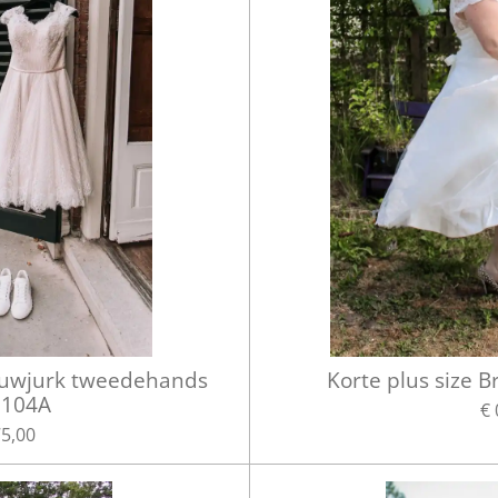
ouwjurk tweedehands
Korte plus size Br
2104A
€ 
75,00