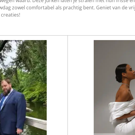
egen waard. Deze jurken laten je stralen met hun frisse en v
uwdag zowel comfortabel als prachtig bent. Geniet van de vr
 creaties!