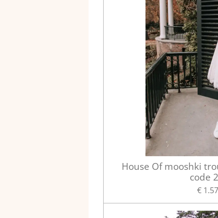
House Of mooshki tr
code 
€ 1.5