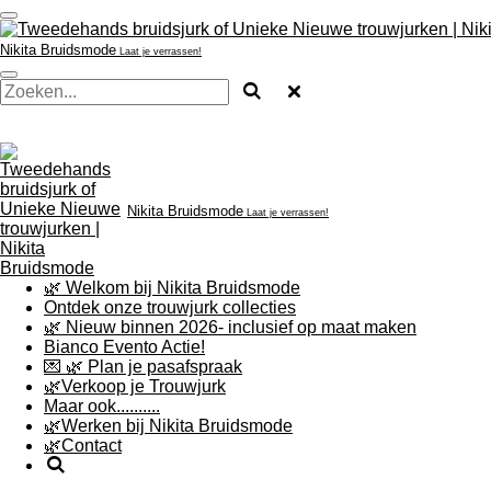
Ga
direct
Nikita
Bruidsmode
Laat je verrassen!
naar
de
hoofdinhoud
Nikita
Bruidsmode
Laat je verrassen!
🌿 Welkom bij Nikita Bruidsmode
Ontdek onze trouwjurk collecties
🌿 Nieuw binnen 2026- inclusief op maat maken
Bianco Evento Actie!
💌 🌿 Plan je pasafspraak
🌿Verkoop je Trouwjurk
Maar ook..........
🌿Werken bij Nikita Bruidsmode
🌿Contact