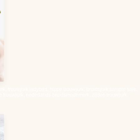
, trouwjurk ladybird, hippe trouwjurk, bruidsjurk sample sale,
se trouwjurk, nederlands bruidsmodemerk, zijden trouwjurk,