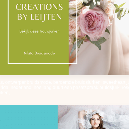
, ontwerper bruidsmode, beroemde bruidsjurken, sweetheart jurk
bridal nederland, hoe lang duurt een pasafspraak bruidsjurk, ro
rken,