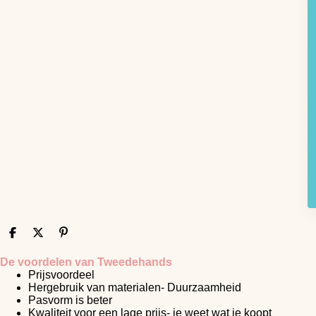
D
D
P
e
e
i
l
e
n
De voordelen van Tweedehands
e
l
n
Prijsvoordeel
n
e
Hergebruik van materialen- Duurzaamheid
n
Pasvorm is beter
Kwaliteit voor een lage prijs- je weet wat je koopt