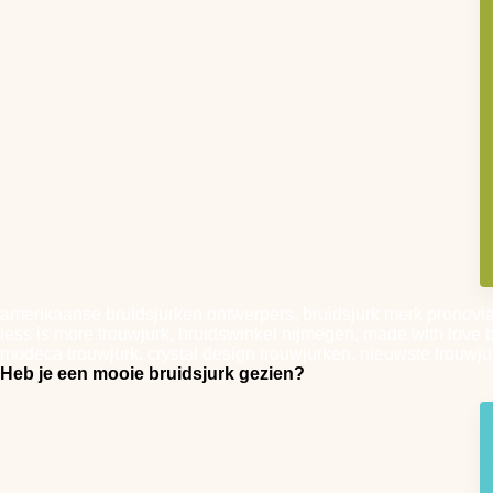
amerikaanse bruidsjurken ontwerpers, bruidsjurk merk pronovias
less is more trouwjurk, bruidswinkel nijmegen, made with love 
modeca trouwjurk, crystal design trouwjurken, nieuwste trouwju
Heb je een mooie bruidsjurk gezien?