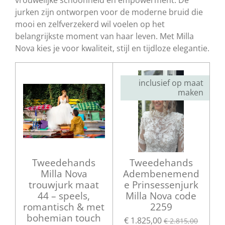
vrouwelijke schoonheid en empowerment. De
jurken zijn ontworpen voor de moderne bruid die
mooi en zelfverzekerd wil voelen op het
belangrijkste moment van haar leven. Met Milla
Nova kies je voor kwaliteit, stijl en tijdloze elegantie.
inclusief op maat
maken
Tweedehands
Tweedehands
Milla Nova
Adembenemend
trouwjurk maat
e Prinsessenjurk
44 – speels,
Milla Nova code
romantisch & met
2259
bohemian touch
€ 1.825,00
€ 2.815,00