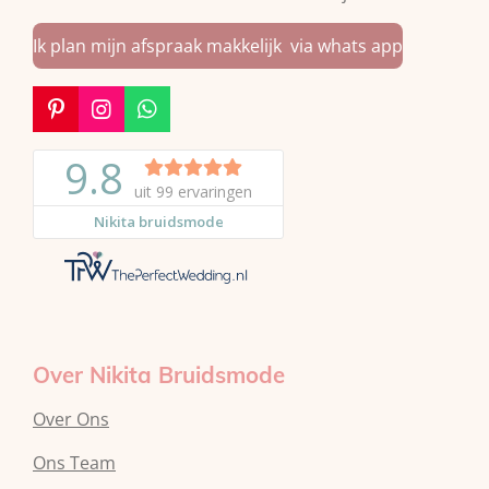
Ik plan mijn afspraak makkelijk via whats app
P
I
W
i
n
h
n
s
a
t
t
t
e
a
s
r
g
A
e
r
p
s
a
p
t
m
Over Nikita Bruidsmode
Over Ons
Ons Team