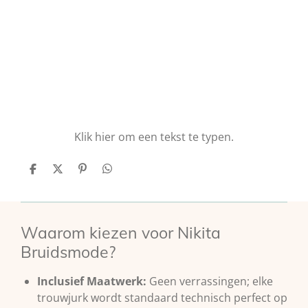
Luxe bruidsjurken van Milla Nova
Exclusieve aanbiedingen voor Milla Nova
trouwjurken
Milla Nova jurken voor de perfecte bruidslook
Klik hier om een tekst te typen.
D
D
P
D
e
e
i
e
l
e
n
l
e
l
n
e
n
e
n
n
Waarom kiezen voor Nikita
Bruidsmode?
Inclusief Maatwerk:
Geen verrassingen; elke
trouwjurk wordt standaard technisch perfect op