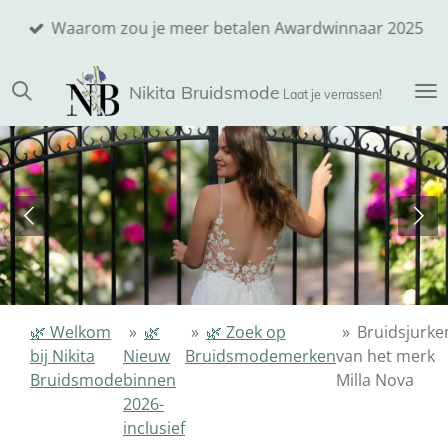
Ga
Waarom zou je meer betalen Awardwinnaar 2025
direct
naar
Nikita
Bruidsmode
de
Laat je verrassen!
hoofdinhoud
🌿 Welkom
»
🌿
»
🌿 Zoek op
»
Bruidsjurke
bij Nikita
Nieuw
Bruidsmodemerken
van het merk
Bruidsmode
binnen
Milla Nova
2026-
inclusief