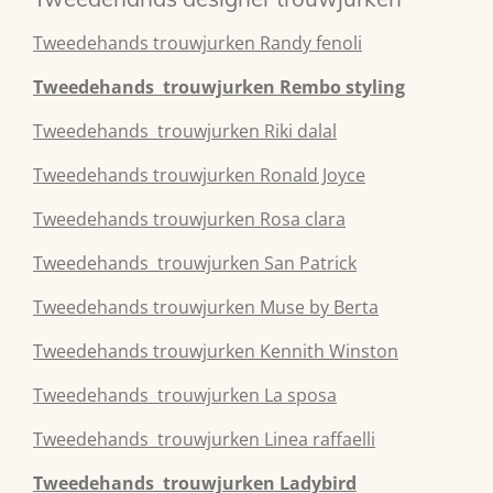
Tweedehands
trouwjurken
Randy fenoli
Tweedehands
trouwjurken
Rembo styling
Tweedehands
trouwjurken
Riki dalal
Tweedehands
trouwjurken
Ronald Joyce
Tweedehands
trouwjurken
Rosa clara
Tweedehands
trouwjurken
San Patrick
Tweedehands
trouwjurken
Muse by Berta
Tweedehands
trouwjurken
Kennith Winston
Tweedehands
trouwjurken
La sposa
Tweedehands
trouwjurken
Linea raffaelli
Tweedehands
trouwjurken
Ladybird