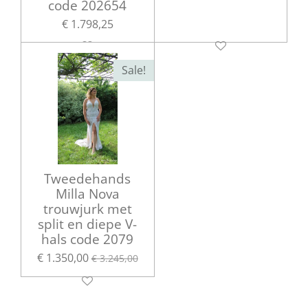
code 202654
€ 1.798,25
Sale!
Tweedehands
Milla Nova
trouwjurk met
split en diepe V-
hals code 2079
€ 1.350,00
€ 3.245,00
Exclusieve Milla Nova bruidsjurken