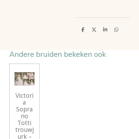
D
D
S
D
e
e
h
e
l
e
a
l
e
l
r
e
n
e
n
Andere bruiden bekeken ook
Victori
a
Sopra
no
Totti
trouwj
urk –