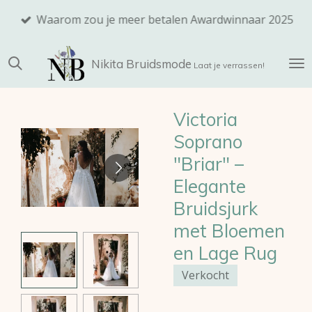
Ga
Waarom zou je meer betalen Awardwinnaar 2025
direct
naar
Nikita
Bruidsmode
de
Laat je verrassen!
hoofdinhoud
Victoria
Soprano
"Briar" –
Elegante
Bruidsjurk
met Bloemen
en Lage Rug
Verkocht