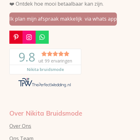
❤️ Ontdek hoe mooi betaalbaar kan zijn.
Ik plan mijn afspraak makkelijk via whats app
P
I
W
i
n
h
n
s
a
t
t
t
e
a
s
r
g
A
e
r
p
s
a
p
t
m
Over Nikita Bruidsmode
Over Ons
Ons Team