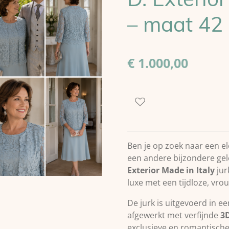
– maat 4
€ 1.000,00
Ben je op zoek naar een el
een andere bijzondere ge
Exterior Made in Italy
jur
luxe met een tijdloze, vrouw
De jurk is uitgevoerd in e
afgewerkt met verfijnde
3
exclusieve en romantische