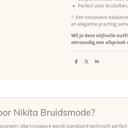
Perfect voor bruiloften
✨ Een exclusieve Italiaanse
en elegantie prachtig sa
Wil je deze stijlvolle out
eenvoudig een afspraak e
D
D
S
e
e
h
l
e
a
e
l
r
n
e
or Nikita Bruidsmode?
ssingen; elke trouwjurk wordt standaard technisch perfec