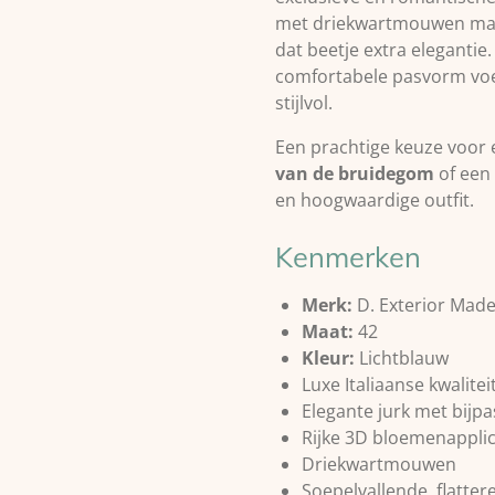
met driekwartmouwen maak
dat beetje extra elegantie
comfortabele pasvorm voel
stijlvol.
Een prachtige keuze voor
van de bruidegom
of een 
en hoogwaardige outfit.
Kenmerken
Merk:
D. Exterior Made 
Maat:
42
Kleur:
Lichtblauw
Luxe Italiaanse kwalitei
Elegante jurk met bijp
Rijke 3D bloemenapplic
Driekwartmouwen
Soepelvallende, flatte