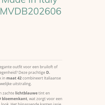
2 MVDB202606
egante outfit voor een bruiloft of
legenheid? Deze prachtige
D.
k in
maat 42
combineert Italiaanse
elijke uitstraling.
en zachte
lichtblauwe
tint en
D bloemenkant
, wat zorgt voor een
 look. Het bijpassende kanten jasje