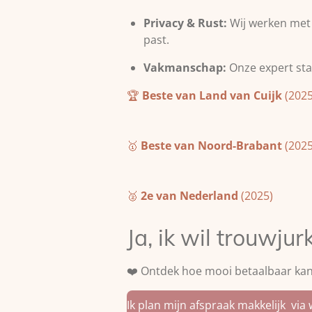
Privacy & Rust:
Wij werken met m
past.
Vakmanschap:
Onze expert staa
🏆
Beste van Land van Cuijk
(2025
🥇
Beste van Noord-Brabant
(2025
🥈
2e van Nederland
(2025)
Ja, ik wil trouwj
❤️ Ontdek hoe mooi betaalbaar kan 
Ik plan mijn afspraak makkelijk via