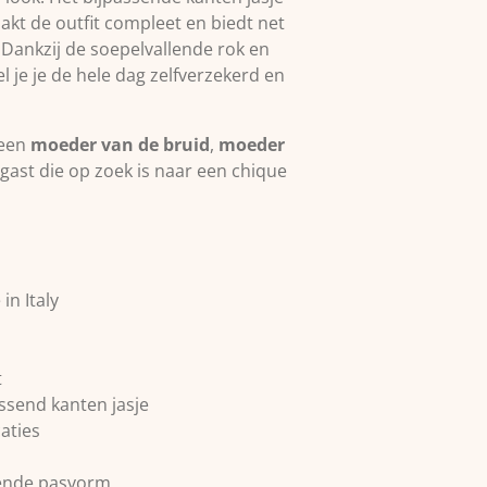
t de outfit compleet en biedt net
. Dankzij de soepelvallende rok en
 je je de hele dag zelfverzekerd en
 een
moeder van de bruid
,
moeder
gast die op zoek is naar een chique
in Italy
t
assend kanten jasje
aties
rende pasvorm