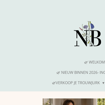
Ga
direct
naar
de
hoofdinhoud
🌿 WELKOM
🌿 NIEUW BINNEN 2026- I
🌿VERKOOP JE TROUWJURK