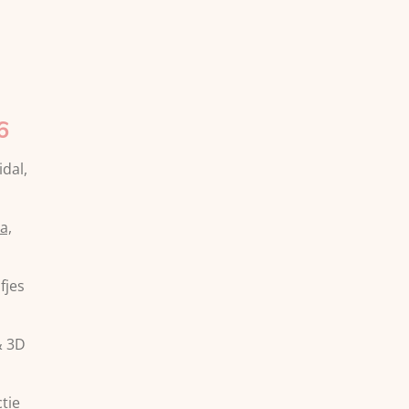
6
idal,
a,
fjes
& 3D
tie