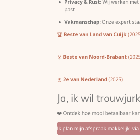
Privacy & Rust:
Wij werken met m
past.
Vakmanschap:
Onze expert staat
🏆
Beste van Land van Cuijk
(2025
🥇
Beste van Noord-Brabant
(2025
🥈
2e van Nederland
(2025)
Ja, ik wil trouwj
❤️ Ontdek hoe mooi betaalbaar kan 
Ik plan mijn afspraak makkelijk vi