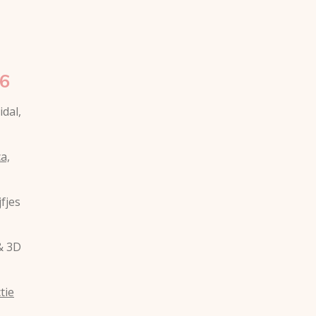
6
idal,
a,
fjes
& 3D
tie