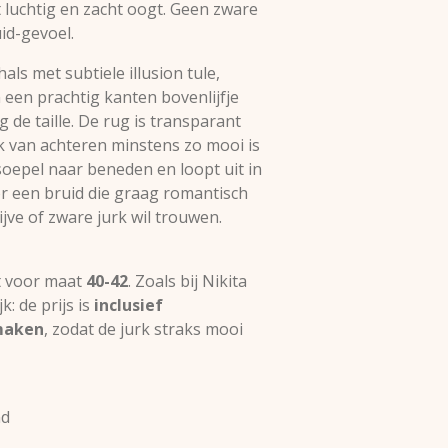
t luchtig en zacht oogt. Geen zware
id-gevoel.
als met subtiele illusion tule,
een prachtig kanten bovenlijfje
 de taille. De rug is transparant
k van achteren minstens zo mooi is
 soepel naar beneden en loopt uit in
oor een bruid die graag romantisch
tijve of zware jurk wil trouwen.
t voor maat
40-42
. Zoals bij Nikita
k: de prijs is
inclusief
maken
, zodat de jurk straks mooi
nd