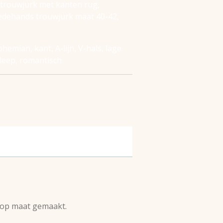
 trouwjurk met kanten rug,
eedehands trouwjurk maat 40-42,
hemian, kant, A-lijn, V-hals, lage
sleep, romantisch
 op maat gemaakt.