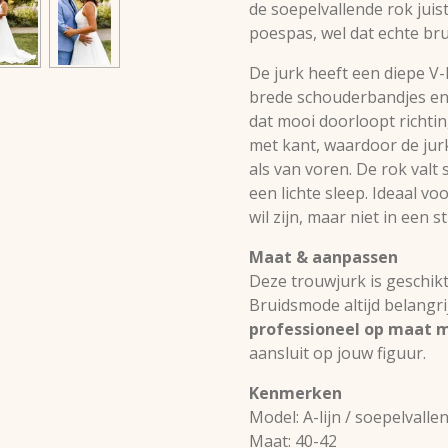
de soepelvallende rok juis
poespas, wel dat echte bru
De jurk heeft een diepe V-h
brede schouderbandjes en 
dat mooi doorloopt richting
met kant, waardoor de jur
als van voren. De rok valt
een lichte sleep. Ideaal v
wil zijn, maar niet in een s
Maat & aanpassen
Deze trouwjurk is geschik
Bruidsmode altijd belangrij
professioneel op maat 
aansluit op jouw figuur.
Kenmerken
Model: A-lijn / soepelvalle
Maat: 40-42