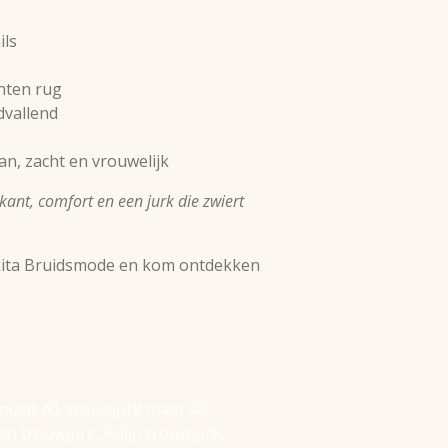
ils
nten rug
dvallend
an, zacht en vrouwelijk
kant, comfort en een jurk die zwiert
ikita Bruidsmode en kom ontdekken
maat 40, trouwjurk maat 42,
n trouwjurk, A-lijn trouwjurk,