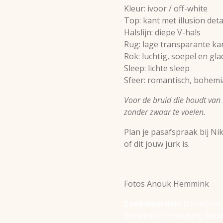
Kleur: ivoor / off-white
Top: kant met illusion deta
Halslijn: diepe V-hals
Rug: lage transparante ka
Rok: luchtig, soepel en gla
Sleep: lichte sleep
Sfeer: romantisch, bohemi
Voor de bruid die houdt van 
zonder zwaar te voelen.
Plan je pasafspraak bij N
of dit jouw jurk is.
Fotos
Anouk Hemmink
Zoekwoorden:
trouwjurk 
bohemian trouwjurk, kante