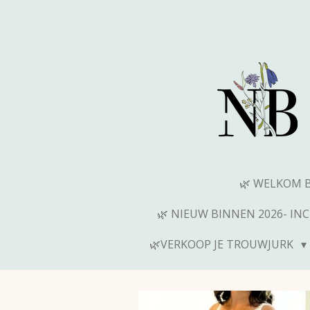
Ga
direct
naar
de
hoofdinhoud
🌿 WELKOM 
🌿 NIEUW BINNEN 2026- IN
🌿VERKOOP JE TROUWJURK