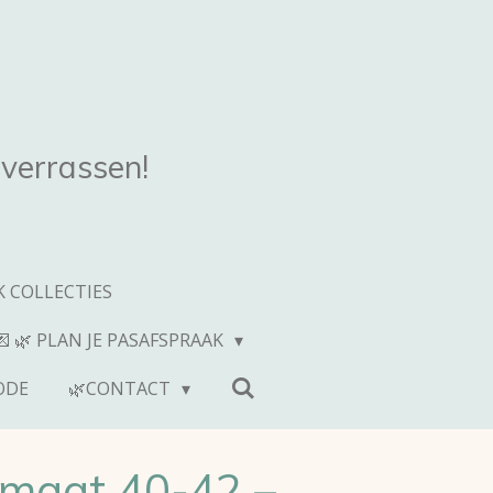
 verrassen!
 COLLECTIES
💌 🌿 PLAN JE PASAFSPRAAK
ODE
🌿CONTACT
 maat 40-42 –