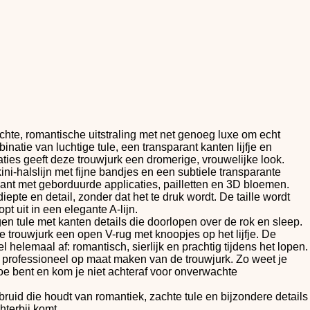
chte, romantische uitstraling met net genoeg luxe om echt
inatie van luchtige tule, een transparant kanten lijfje en
ties geeft deze trouwjurk een dromerige, vrouwelijke look.
kini-halslijn met fijne bandjes en een subtiele transparante
ant met geborduurde applicaties, pailletten en 3D bloemen.
diepte en detail, zonder dat het te druk wordt. De taille wordt
t uit in een elegante A-lijn.
gen tule met kanten details die doorlopen over de rok en sleep.
e trouwjurk een open V-rug met knoopjes op het lijfje. De
 helemaal af: romantisch, sierlijk en prachtig tijdens het lopen.
 het professioneel op maat maken van de trouwjurk. Zo weet je
toe bent en kom je niet achteraf voor onverwachte
 bruid die houdt van romantiek, zachte tule en bijzondere details
chterbij komt.