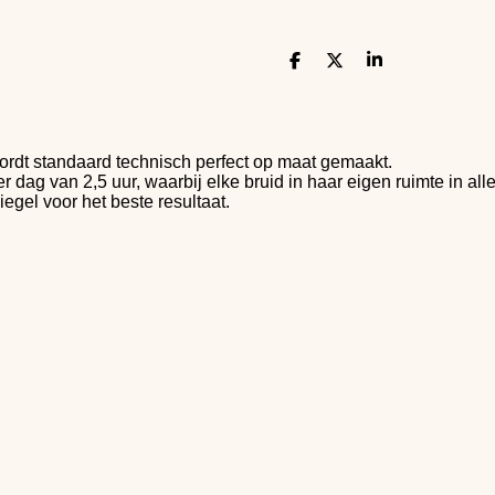
D
D
S
e
e
h
l
e
a
e
l
r
n
e
ordt standaard technisch perfect op maat gemaakt.
ag van 2,5 uur, waarbij elke bruid in haar eigen ruimte in alle 
iegel voor het beste resultaat.