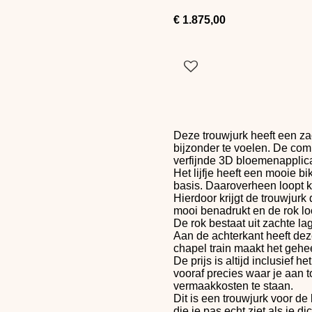
€ 1.875,00
Deze trouwjurk heeft een za
bijzonder te voelen. De comb
verfijnde 3D bloemenapplica
Het lijfje heeft een mooie bi
basis. Daaroverheen loopt k
Hierdoor krijgt de trouwjurk 
mooi benadrukt en de rok loop
De rok bestaat uit zachte la
Aan de achterkant heeft dez
chapel train maakt het geheel
De prijs is altijd inclusief
vooraf precies waar je aan 
vermaakkosten te staan.
Dit is een trouwjurk voor de
die je pas echt ziet als je di