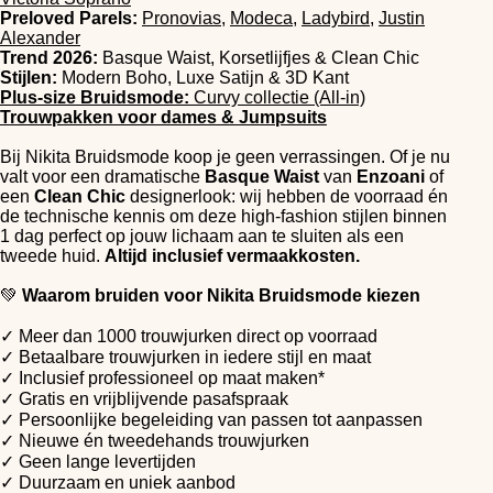
Preloved Parels:
Pronovias,
Modeca,
Ladybird
,
Justin
Alexander
Trend 2026:
Basque Waist, Korsetlijfjes & Clean Chic
Stijlen:
Modern Boho, Luxe Satijn & 3D Kant
Plus-size Bruidsmode:
Curvy collectie (All-in)
Trouwpakken voor dames & Jumpsuits
Bij Nikita Bruidsmode koop je geen verrassingen. Of je nu
valt voor een dramatische
Basque Waist
van
Enzoani
of
een
Clean Chic
designerlook: wij hebben de voorraad én
de technische kennis om deze high-fashion stijlen binnen
1 dag perfect op jouw lichaam aan te sluiten als een
tweede huid.
Altijd inclusief vermaakkosten.
💚
Waarom bruiden voor Nikita Bruidsmode kiezen
✓ Meer dan 1000 trouwjurken direct op voorraad
✓ Betaalbare trouwjurken in iedere stijl en maat
✓ Inclusief professioneel op maat maken*
✓ Gratis en vrijblijvende pasafspraak
✓ Persoonlijke begeleiding van passen tot aanpassen
✓ Nieuwe én tweedehands trouwjurken
✓ Geen lange levertijden
✓ Duurzaam en uniek aanbod