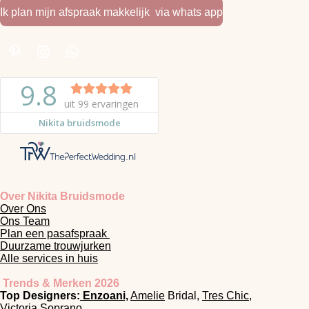
Ik plan mijn afspraak makkelijk via whats app
P
I
W
i
n
h
n
s
a
t
t
t
e
a
s
r
g
A
e
r
p
s
a
p
t
m
Over Nikita Bruidsmode
Over Ons
Ons Team
Plan een pasafspraak
Duurzame trouwjurken
Alle services in huis
Trends & Merken 2026
Top Designers:
Enzoani,
Amelie
Bridal,
Tres Chic
,
Victoria Soprano