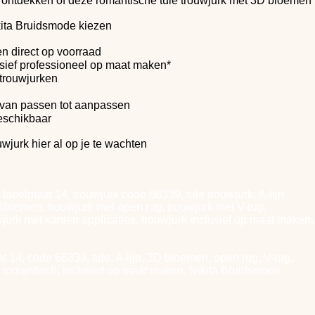
ontdekken of deze romantische tule trouwjurk met 3D bloemen
ita Bruidsmode kiezen
n direct op voorraad
clusief professioneel op maat maken*
trouwjurken
 van passen tot aanpassen
beschikbaar
wjurk hier al op je te wachten
 labelmaat 14, trouwjurk code 66339, tule trouwjurk, A-lijn
 bloemen, trouwjurk met open rug, trouwjurk met V-rug,
jurk met kanten applicaties, trouwjurk inclusief op maat maken,
t 14, code 66339, tule, A-lijn, 3D bloemen, open rug, V-rug,
in, romantisch, inclusief op maat maken, Nikita Bruidsmode