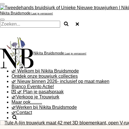
Ga
direct
Nikita
Bruidsmode
Laat je verrassen!
naar
de
hoofdinhoud
Nikita
Bruidsmode
Laat je verrassen!
🌿 Welkom bij Nikita Bruidsmode
Ontdek onze trouwjurk collecties
🌿 Nieuw binnen 2026- inclusief op maat maken
Bianco Evento Actie!
💌 🌿 Plan je pasafspraak
🌿Verkoop je Trouwjurk
Maar ook..........
🌿Werken bij Nikita Bruidsmode
🌿Contact