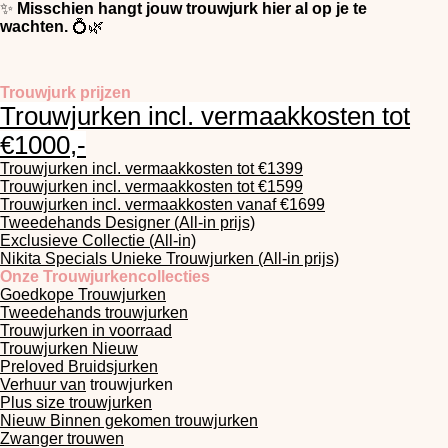
✨
Misschien hangt jouw trouwjurk hier al op je te
wachten.
💍🌿
Trouwjurk prijzen
Trouwjurken incl. vermaakkosten tot
€1000,-
Trouwjurken incl. vermaakkosten tot €1399
Trouwjurken incl. vermaakkosten tot €1599
Trouwjurken incl. vermaakkosten vanaf €1699
Tweedehands Designer (All-in prijs)
Exclusieve Collectie (All-in)
Nikita Specials Unieke Trouwjurken (All-in prijs)
Onze Trouwjurkencollecties
Goedkope Trouwjurken
Tweedehands trouwjurken
Trouwjurken in voorraad
Trouwjurken Nieuw
Preloved Bruidsjurken
Verhuur van
trouwjurken
Plus size trouwjurken
Nieuw Binnen gekomen trouwjurken
Zwanger trouwen