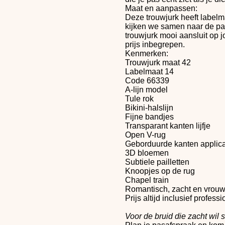
Maat en aanpassen:
Deze trouwjurk heeft labelm
kijken we samen naar de pa
trouwjurk mooi aansluit op j
prijs inbegrepen.
Kenmerken:
Trouwjurk maat 42
Labelmaat 14
Code 66339
A-lijn model
Tule rok
Bikini-halslijn
Fijne bandjes
Transparant kanten lijfje
Open V-rug
Geborduurde kanten applica
3D bloemen
Subtiele pailletten
Knoopjes op de rug
Chapel train
Romantisch, zacht en vrouw
Prijs altijd inclusief profe
Voor de bruid die zacht wil s