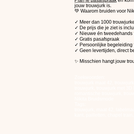
Plan je pasafspraak
en kom 
jouw trouwjurk is.
💚
Waarom bruiden voor Nik
✓ Meer dan 1000 trouwjurke
✓ De prijs die je ziet is in
✓ Nieuwe én tweedehands 
✓ Gratis pasafspraak
✓ Persoonlijke begeleiding
✓ Geen levertijden, direct 
✨
Misschien hangt jouw trou
Zoekwoorden:
trouwjurk maat 42, trouwjurk
trouwjurk, trouwjurk met 3D
romantische trouwjurk, trouw
Nikita Bruidsmode
Tags:
trouwjurk, maat 42, labelmaa
kant, pailletten, chapel tra