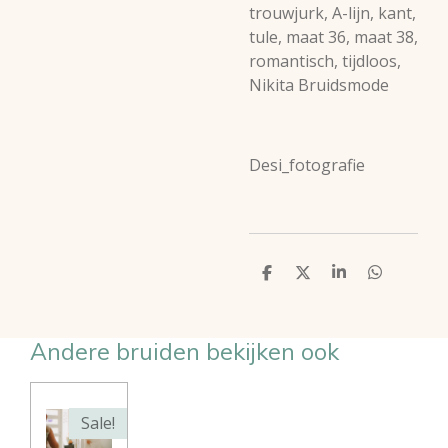
trouwjurk, A-lijn, kant,
tule, maat 36, maat 38,
romantisch, tijdloos,
Nikita Bruidsmode
Desi_fotografie
D
D
S
D
e
e
h
e
l
e
a
l
e
l
r
e
n
e
n
Andere bruiden bekijken ook
Sale!