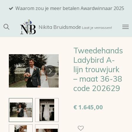
Ga
Waarom zou je meer betalen Awardwinnaar 2025
direct
naar
Nikita
Bruidsmode
de
Laat je verrassen!
hoofdinhoud
Tweedehands
Ladybird A-
lijn trouwjurk
– maat 36-38
code 202629
€ 1.645,00