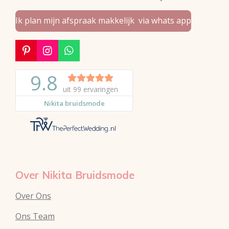
Ik plan mijn afspraak makkelijk via whats app
P
I
W
i
n
h
n
s
a
t
t
t
e
a
s
r
g
A
e
r
p
s
a
p
t
m
Over Nikita Bruidsmode
Over Ons
Ons Team