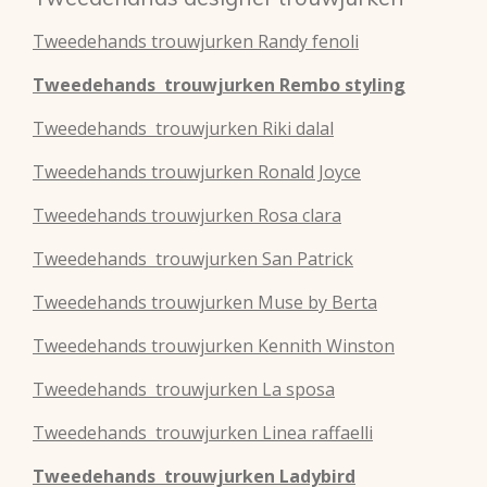
Tweedehands
trouwjurken
Randy fenoli
Tweedehands
trouwjurken
Rembo styling
Tweedehands
trouwjurken
Riki dalal
Tweedehands
trouwjurken
Ronald Joyce
Tweedehands
trouwjurken
Rosa clara
Tweedehands
trouwjurken
San Patrick
Tweedehands
trouwjurken
Muse by Berta
Tweedehands
trouwjurken
Kennith Winston
Tweedehands
trouwjurken
La sposa
Tweedehands
trouwjurken
Linea raffaelli
Tweedehands
trouwjurken
Ladybird