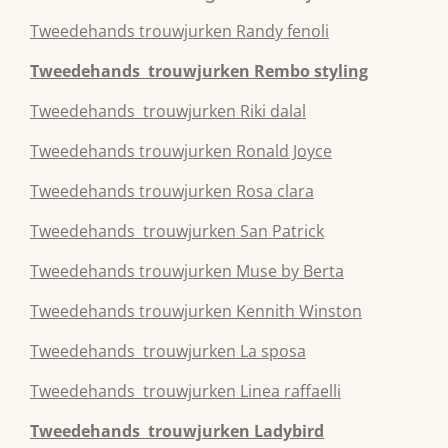
Tweedehands
trouwjurken
Randy fenoli
Tweedehands
trouwjurken
Rembo styling
Tweedehands
trouwjurken
Riki dalal
Tweedehands
trouwjurken
Ronald Joyce
Tweedehands
trouwjurken
Rosa clara
Tweedehands
trouwjurken
San Patrick
Tweedehands
trouwjurken
Muse by Berta
Tweedehands
trouwjurken
Kennith Winston
Tweedehands
trouwjurken
La sposa
Tweedehands
trouwjurken
Linea raffaelli
Tweedehands
trouwjurken
Ladybird