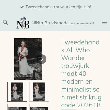
Ga
Tweedehands trouwjurken zijn Hip!
direct
naar
Nikita
Bruidsmode
de
Laat je verrassen!
hoofdinhoud
Tweedehand
s All Who
Wander
trouwjurk
maat 40 –
modern en
minimalistisc
h met strikrug
code 202618