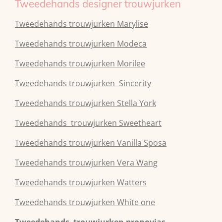
Tweedehands designer trouwjurken
Tweedehands trouwjurken Marylise
Tweedehands trouwjurken Modeca
Tweedehands
trouwjurken
Morilee
Tweedehands
trouwjurken
Sincerity
Tweedehands
trouwjurken
Stella York
Tweedehands
trouwjurken
Sweetheart
Tweedehands
trouwjurken
Vanilla Sposa
Tweedehands
trouwjurken
Vera Wang
Tweedehands
trouwjurken
Watters
Tweedehands
trouwjurken
White one
Tweedehands trouwjurken pronovias