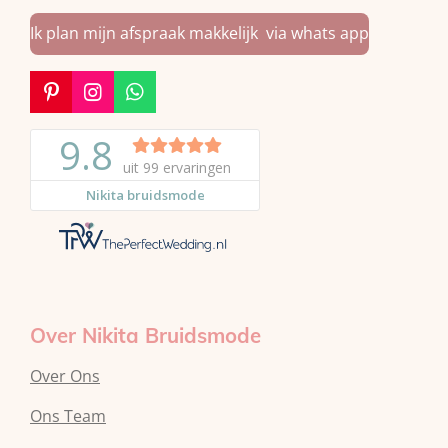
Ik plan mijn afspraak makkelijk via whats app
P
I
W
i
n
h
n
s
a
t
t
t
e
a
s
r
g
A
e
r
p
s
a
p
t
m
Over Nikita Bruidsmode
Over Ons
Ons Team