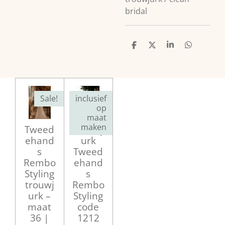
bridal
D
D
S
D
e
e
h
e
l
e
a
l
e
l
r
e
n
e
n
Sale!
inclusief
op
maat
maken
Tweed
Trouwj
ehand
urk
s
Tweed
Rembo
ehand
Styling
s
trouwj
Rembo
urk –
Styling
maat
code
36 |
1212