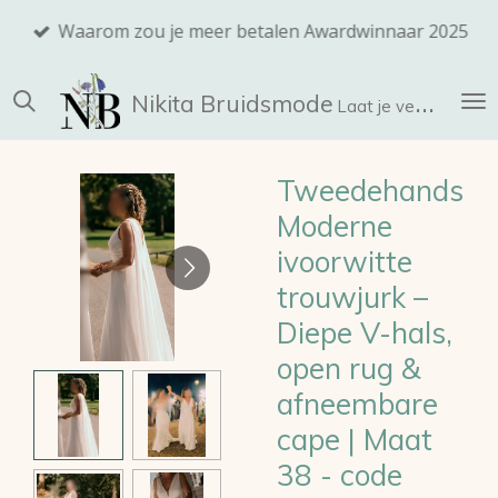
Ga
Waarom zou je meer betalen Awardwinnaar 2025
direct
naar
Nikita
Bruidsmode
de
Laat je verrassen!
hoofdinhoud
Tweedehands
Moderne
ivoorwitte
trouwjurk –
Diepe V-hals,
open rug &
afneembare
cape | Maat
38 - code