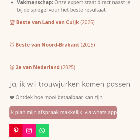
Vakmanschap:
Onze expert staat direct naast je
bij de spiegel voor het beste resultaat.
🏆
Beste van Land van Cuijk
(2025)
🥇
Beste van Noord-Brabant
(2025)
🥈
2e van Nederland
(2025)
Ja, ik wil trouwjurken komen passen
❤️ Ontdek hoe mooi betaalbaar kan zijn.
Ik plan mijn afspraak makkelijk via whats app
P
I
W
i
n
h