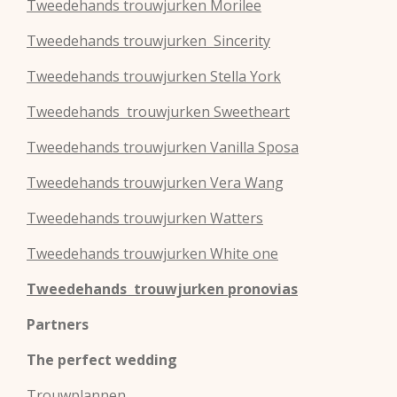
Tweedehands
trouwjurken
Morilee
Tweedehands
trouwjurken
Sincerity
Tweedehands
trouwjurken
Stella York
Tweedehands
trouwjurken
Sweetheart
Tweedehands
trouwjurken
Vanilla Sposa
Tweedehands
trouwjurken
Vera Wang
Tweedehands
trouwjurken
Watters
Tweedehands
trouwjurken
White one
Tweedehands trouwjurken pronovias
Partners
The perfect wedding
Trouwplannen