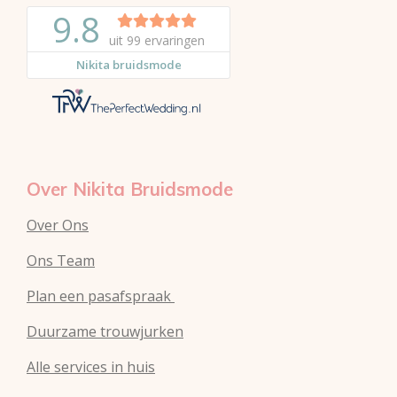
n
s
a
t
t
t
e
a
s
r
g
A
e
r
p
s
a
p
t
m
Over Nikita Bruidsmode
Over Ons
Ons Team
Plan een pasafspraak
Duurzame trouwjurken
Alle services in huis