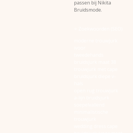
passen bij Nikita
Bruidsmode.
⭐ Zoekwoorden (SEO)
moderne trouwjurk
ivoor
tweedehands
bruidsjurk maat 38
trouwjurk met cape
bruidsjurk diepe v-
hals
open rug trouwjurk
a-lijn bruidsjurk
soepelvallend
minimalistische
trouwjurk
wedding dress cape