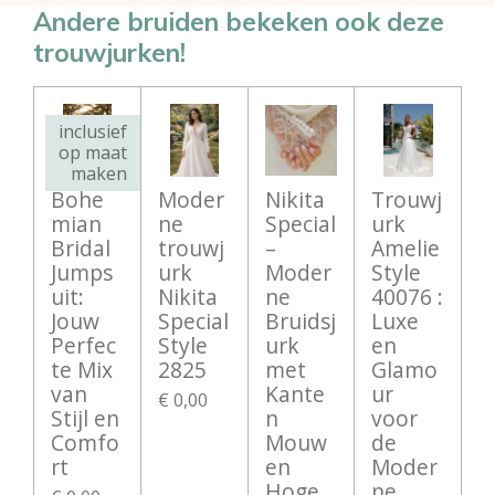
n
e
n
Andere bruiden bekeken ook deze
trouwjurken!
inclusief
op maat
maken
Bohe
Moder
Nikita
Trouwj
mian
ne
Special
urk
Bridal
trouwj
–
Amelie
Jumps
urk
Moder
Style
uit:
Nikita
ne
40076 :
Jouw
Special
Bruidsj
Luxe
Perfec
Style
urk
en
te Mix
2825
met
Glamo
van
Kante
ur
€ 0,00
Stijl en
n
voor
Comfo
Mouw
de
rt
en
Moder
Hoge
ne