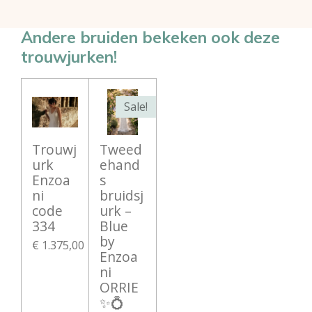
l
e
a
l
e
l
r
e
n
e
n
Andere bruiden bekeken ook deze
trouwjurken!
Sale!
Trouwj
Tweed
urk
ehand
Enzoa
s
ni
bruidsj
code
urk –
334
Blue
by
€ 1.375,00
Enzoa
ni
ORRIE
✨💍