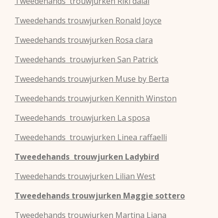
Tweedehands
trouwjurken
Riki dalal
Tweedehands
trouwjurken
Ronald Joyce
Tweedehands
trouwjurken
Rosa clara
Tweedehands
trouwjurken
San Patrick
Tweedehands
trouwjurken
Muse by Berta
Tweedehands
trouwjurken
Kennith Winston
Tweedehands
trouwjurken
La sposa
Tweedehands
trouwjurken
Linea raffaelli
Tweedehands
trouwjurken
Ladybird
Tweedehands
trouwjurken
Lilian West
Tweedehands
trouwjurken
Maggie sottero
Tweedehands
trouwjurken
Martina Liana