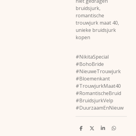
niet gedragen
bruidsjurk,
romantische
trouwjurk maat 40,
unieke bruidsjurk
kopen
#NikitaSpecial
#BohoBride
#NieuweTrouwjurk
#Bloemenkant
#TrouwjurkMaat40
#RomantischeBruid
#BruidsjurkVelp
#DuurzaamEnNieuw
D
D
S
D
e
e
h
e