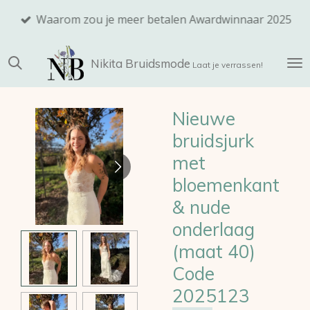
Ga
Waarom zou je meer betalen Awardwinnaar 2025
direct
naar
Nikita
Bruidsmode
de
Laat je verrassen!
hoofdinhoud
Nieuwe
bruidsjurk
met
bloemenkant
& nude
onderlaag
(maat 40)
Code
2025123