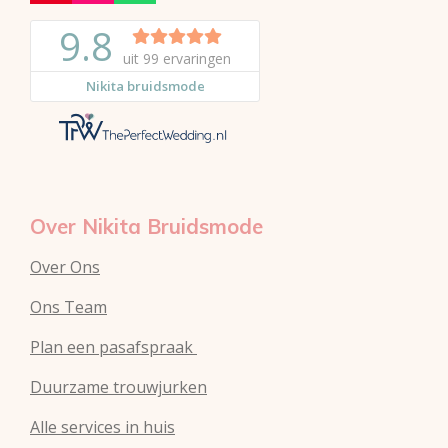
i
n
h
n
s
a
t
t
t
e
a
s
r
g
A
e
r
p
s
a
p
t
m
Over Nikita Bruidsmode
Over Ons
Ons Team
Plan een pasafspraak
Duurzame trouwjurken
Alle services in huis