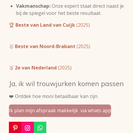
Vakmanschap:
Onze expert staat direct naast je
bij de spiegel voor het beste resultaat.
🏆
Beste van Land van Cuijk
(2025)
🥇
Beste van Noord-Brabant
(2025)
🥈
2e van Nederland
(2025)
Ja, ik wil trouwjurken komen passen
❤️ Ontdek hoe mooi betaalbaar kan zijn.
Ik plan mijn afspraak makkelijk via whats app
P
I
W