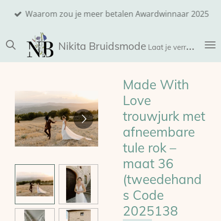
Ga
Waarom zou je meer betalen Awardwinnaar 2025
direct
naar
Nikita
Bruidsmode
de
Laat je verrassen!
hoofdinhoud
Made With
Love
trouwjurk met
afneembare
tule rok –
maat 36
(tweedehand
s Code
2025138