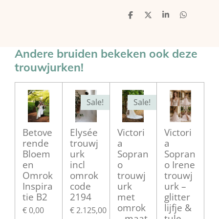
D
D
S
D
e
e
h
e
l
e
a
l
e
l
r
e
n
e
n
Andere bruiden bekeken ook deze
trouwjurken!
Sale!
Sale!
Betove
Elysée
Victori
Victori
rende
trouwj
a
a
Bloem
urk
Sopran
Sopran
en
incl
o
o Irene
Omrok
omrok
trouwj
trouwj
Inspira
code
urk
urk –
tie B2
2194
met
glitter
omrok
lijfje &
€ 0,00
€ 2.125,00
– maat
tule