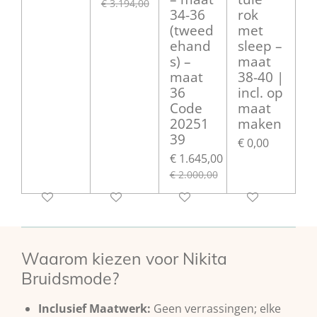
€ 3.194,00
34-36
rok
(tweed
met
ehand
sleep –
s) –
maat
maat
38-40 |
36
incl. op
Code
maat
20251
maken
39
€ 0,00
€ 1.645,00
€ 2.000,00
Waarom kiezen voor Nikita
Bruidsmode?
Inclusief Maatwerk:
Geen verrassingen; elke