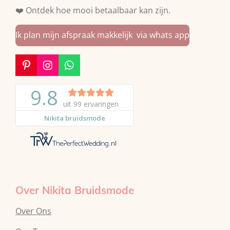
❤️ Ontdek hoe mooi betaalbaar kan zijn.
Ik plan mijn afspraak makkelijk via whats app
P
I
W
i
n
h
n
s
a
t
t
t
e
a
s
r
g
A
e
r
p
s
a
p
t
m
Over Nikita Bruidsmode
Over Ons