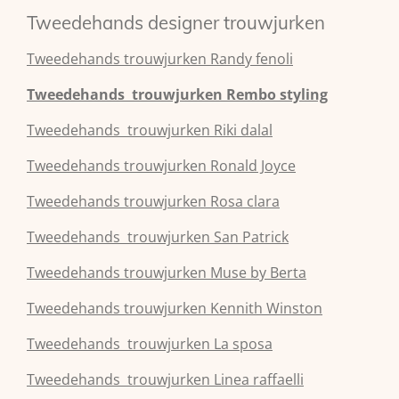
Tweedehands designer trouwjurken
Tweedehands
trouwjurken
Randy fenoli
Tweedehands
trouwjurken
Rembo styling
Tweedehands
trouwjurken
Riki dalal
Tweedehands
trouwjurken
Ronald Joyce
Tweedehands
trouwjurken
Rosa clara
Tweedehands
trouwjurken
San Patrick
Tweedehands
trouwjurken
Muse by Berta
Tweedehands
trouwjurken
Kennith Winston
Tweedehands
trouwjurken
La sposa
Tweedehands
trouwjurken
Linea raffaelli