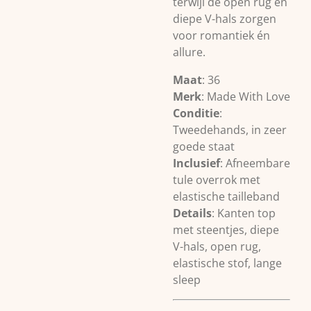
terwijl de open rug en
diepe V-hals zorgen
voor romantiek én
allure.
Maat
: 36
Merk
: Made With Love
Conditie
:
Tweedehands, in zeer
goede staat
Inclusief
: Afneembare
tule overrok met
elastische tailleband
Details
: Kanten top
met steentjes, diepe
V-hals, open rug,
elastische stof, lange
sleep