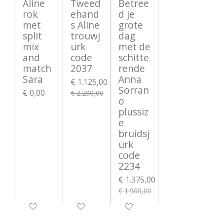
Aline
Tweed
Betree
rok
ehand
d je
met
s Aline
grote
split
trouwj
dag
mix
urk
met de
and
code
schitte
match
2037
rende
Sara
Anna
€ 1.125,00
Sorran
€ 0,00
€ 2.200,00
o
plussiz
e
bruidsj
urk
code
2234
€ 1.375,00
€ 1.900,00