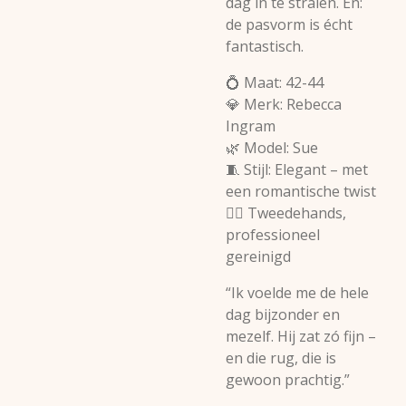
dag in te stralen. En:
de pasvorm is écht
fantastisch.
💍 Maat: 42-44
💎 Merk: Rebecca
Ingram
🌿 Model: Sue
🧵 Stijl: Elegant – met
een romantische twist
👰‍♀️ Tweedehands,
professioneel
gereinigd
“Ik voelde me de hele
dag bijzonder en
mezelf. Hij zat zó fijn –
en die rug, die is
gewoon prachtig.”