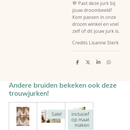
💬 Past deze jurk bij
jouw droombeeld?
Kom passen in onze
droom winkel en voel
zelf of dit jouw jurk is.
Credits Lisanne Sterk
D
D
S
D
e
e
h
e
l
e
a
l
e
l
r
e
n
e
n
Andere bruiden bekeken ook deze
trouwjurken!
Sale!
inclusief
op maat
maken