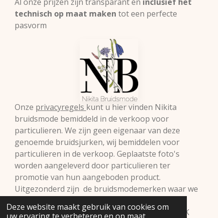
Al onze prijzen zijn transparant en
inclusief het
technisch op maat maken
tot een perfecte
pasvorm
Onze
privacyregels
kunt u hier vinden Nikita
bruidsmode bemiddeld in de verkoop voor
particulieren. We zijn geen eigenaar van deze
genoemde bruidsjurken, wij bemiddelen voor
particulieren in de verkoop. Geplaatste foto's
worden aangeleverd door particulieren ter
promotie van hun aangeboden product.
Uitgezonderd zijn de bruidsmodemerken waar we
zelf retailer van zijn. Vermelde prijzen onder
Deze website maakt gebruik van cookies om
voorbehoud.© 2009 Nikita Bruidsmode B.V. KVK
uw ervaring te verbeteren en op maat