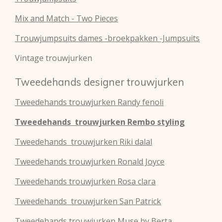
Mix and Match - Two Pieces
Trouwjumpsuits dames -broekpakken -Jumpsuits
Vintage trouwjurken
Tweedehands designer trouwjurken
Tweedehands
trouwjurken
Randy fenoli
Tweedehands
trouwjurken
Rembo styling
Tweedehands
trouwjurken
Riki dalal
Tweedehands
trouwjurken
Ronald Joyce
Tweedehands
trouwjurken
Rosa clara
Tweedehands
trouwjurken
San Patrick
Tweedehands
trouwjurken
Muse by Berta