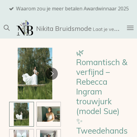
Ga
Waarom zou je meer betalen Awardwinnaar 2025
direct
naar
Nikita
Bruidsmode
de
Laat je verrassen!
hoofdinhoud
🌿
Romantisch &
verfijnd –
Rebecca
Ingram
trouwjurk
(model Sue)
✨
Tweedehands