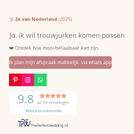
🥈
2e van Nederland
(2025)
Ja, ik wil trouwjurken komen passen
❤️ Ontdek hoe mooi betaalbaar kan zijn.
Ik plan mijn afspraak makkelijk via whats app
P
I
W
i
n
h
n
s
a
t
t
t
e
a
s
r
g
A
e
r
p
s
a
p
t
m