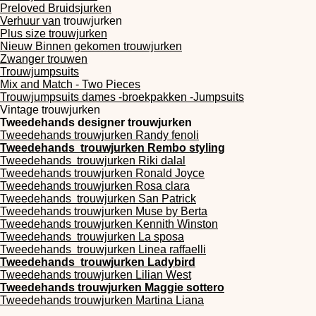
Preloved Bruidsjurken
Verhuur van
trouwjurken
Plus size trouwjurken
Nieuw Binnen gekomen trouwjurken
Zwanger trouwen
Trouwjumpsuits
Mix and Match - Two Pieces
Trouwjumpsuits dames -broekpakken -Jumpsuits
Vintage trouwjurken
Tweedehands designer trouwjurken
Tweedehands
trouwjurken
Randy fenoli
Tweedehands
trouwjurken
Rembo styling
Tweedehands
trouwjurken
Riki dalal
Tweedehands
trouwjurken
Ronald Joyce
Tweedehands
trouwjurken
Rosa clara
Tweedehands
trouwjurken
San Patrick
Tweedehands
trouwjurken
Muse by Berta
Tweedehands
trouwjurken
Kennith Winston
Tweedehands
trouwjurken
La sposa
Tweedehands
trouwjurken
Linea raffaelli
Tweedehands
trouwjurken
Ladybird
Tweedehands
trouwjurken
Lilian West
Tweedehands
trouwjurken
Maggie sottero
Tweedehands
trouwjurken
Martina Liana