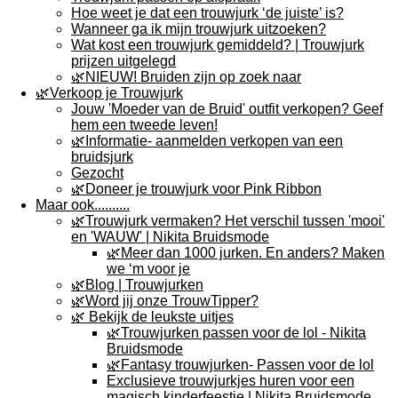
Hoe weet je dat een trouwjurk ‘de juiste’ is?
Wanneer ga ik mijn trouwjurk uitzoeken?
Wat kost een trouwjurk gemiddeld? | Trouwjurk
prijzen uitgelegd
🌿NIEUW! Bruiden zijn op zoek naar
🌿Verkoop je Trouwjurk
Jouw 'Moeder van de Bruid' outfit verkopen? Geef
hem een tweede leven!
🌿Informatie- aanmelden verkopen van een
bruidsjurk
Gezocht
🌿Doneer je trouwjurk voor Pink Ribbon
Maar ook..........
🌿Trouwjurk vermaken? Het verschil tussen 'mooi'
en 'WAUW' | Nikita Bruidsmode
🌿Meer dan 1000 jurken. En anders? Maken
we ‘m voor je
🌿Blog | Trouwjurken
🌿Word jij onze TrouwTipper?
🌿 Bekijk de leukste uitjes
🌿Trouwjurken passen voor de lol - Nikita
Bruidsmode
🌿Fantasy trouwjurken- Passen voor de lol
Exclusieve trouwjurkjes huren voor een
magisch kinderfeestje | Nikita Bruidsmode