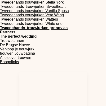
Tweedehands
trouwjurken
Stella York
Tweedehands
trouwjurken
Sweetheart
Tweedehands
trouwjurken
Vanilla Sposa
Tweedehands
trouwjurken
Vera Wang
Tweedehands
trouwjurken
Watters
Tweedehands
trouwjurken
White one
Tweedehands trouwjurken pronovias
Partners
The perfect wedding
Trouwplannen
De Brugse Hoeve
Verkoop je trouwjurk
trouwen.Jouwpagina
Alles over trouwen
Boogolinks