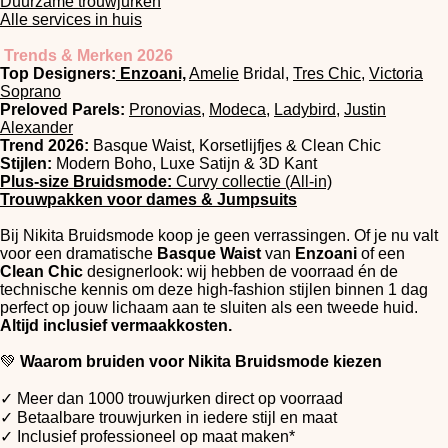
Duurzame trouwjurken
Alle services in huis
Trends & Merken 2026
Top Designers:
Enzoani,
Amelie
Bridal,
Tres Chic
,
Victoria
Soprano
Preloved Parels:
Pronovias,
Modeca,
Ladybird
,
Justin
Alexander
Trend 2026:
Basque Waist, Korsetlijfjes & Clean Chic
Stijlen:
Modern Boho, Luxe Satijn & 3D Kant
Plus-size Bruidsmode:
Curvy collectie (All-in)
Trouwpakken voor dames & Jumpsuits
Bij Nikita Bruidsmode koop je geen verrassingen. Of je nu valt
voor een dramatische
Basque Waist
van
Enzoani
of een
Clean Chic
designerlook: wij hebben de voorraad én de
technische kennis om deze high-fashion stijlen binnen 1 dag
perfect op jouw lichaam aan te sluiten als een tweede huid.
Altijd inclusief vermaakkosten.
💚
Waarom bruiden voor Nikita Bruidsmode kiezen
✓ Meer dan 1000 trouwjurken direct op voorraad
✓ Betaalbare trouwjurken in iedere stijl en maat
✓ Inclusief professioneel op maat maken*