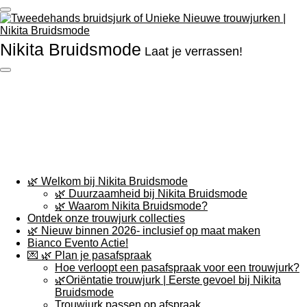
Ga
direct
naar
Nikita
Bruidsmode
de
Laat je verrassen!
hoofdinhoud
🌿 Welkom bij Nikita Bruidsmode
🌿 Duurzaamheid bij Nikita Bruidsmode
🌿 Waarom Nikita Bruidsmode?
Ontdek onze trouwjurk collecties
🌿 Nieuw binnen 2026- inclusief op maat maken
Bianco Evento Actie!
💌 🌿 Plan je pasafspraak
Hoe verloopt een pasafspraak voor een trouwjurk?
🌿Oriëntatie trouwjurk | Eerste gevoel bij Nikita
Bruidsmode
Trouwjurk passen op afspraak