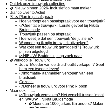
Ontdek onze trouwjurk collecties
🌿 Nieuw binnen 2026- inclusief op maat maken
Bianco Evento Actie!
💌 🌿 Plan je pasafspraak
Hoe verloopt een pasafspraak voor een trouwjurk?
🌿Oriëntatie trouwjurk | Eerste gevoel bij Nikita
Bruidsmode
Trouwjurk passen op afspraak
Hoe weet je dat een trouwjurk ‘de juiste’ is?
Wanneer ga ik mijn trouwjurk uitzoeken?
Wat kost een trouwjurk gemiddeld? | Trouwjurk
prijzen uitgelegd
🌿NIEUW! Bruiden zijn op zoek naar
🌿Verkoop je Trouwjurk
Jouw 'Moeder van de Bruid' outfit verkopen? Geef
hem een tweede leven!
🌿Informatie- aanmelden verkopen van een
bruidsjurk
Gezocht
🌿Doneer je trouwjurk voor Pink Ribbon
Maar ook..........
🌿Trouwjurk vermaken? Het verschil tussen 'mooi'
en 'WAUW' | Nikita Bruidsmode
🌿Meer dan 1000 jurken. En anders? Maken
we ‘m voor je