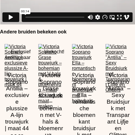
Andere bruiden bekeken ook
Exclusief
Verkocht!
verkrijgbaar
Victoria
Victoria
Victoria
Victoria
Soprano
Soprano
Soprano
Soprano
Antillia –
Grase
trouwjurk
"Antilia" –
exclusiev
trouwjurk
Ella –
Sexy
e
–
romantis
Bruidsjur
plussize
bohemia
che
k met
A-lijn
n met V-
bloemen
Transpar
trouwjurk
hals &
kant
ant Lijfje
| maat 44
bloemenr
bruidsjur
en
ug –
k met
Glitters