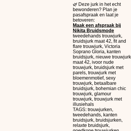
🌿 Deze jurk in het echt
bewonderen? Plan je
pasafspraak en laat je
betoveren:
Maak een afspraak bij
Nikita Bruidsmode
tweedehands trouwjurk,
bruidsjurk maat 42, fit and
flare trouwjurk, Victoria
Soprano Gloria, kanten
bruidsjurk, nieuwe trouwjurk
maat 42, ivoor nude
trouwjurk, bruidsjurk met
parels, trouwjurk met
bloemenmotief, sexy
trouwjurk, betaalbare
bruidsjurk, bohemian chic
trouwjurk, glamour
trouwjurk, trouwjurk met
illusiehals
TAGS: trouwjurken,
tweedehands, kanten
bruidsjurk, bruidsjurken,
relaxte bruidsjurk,
goedkope trouwjurken,