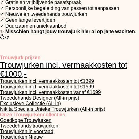
✓ Gratis en vrijblijvende pasafspraak
✓ Persoonlijke begeleiding van passen tot aanpassen
✓ Nieuwe én tweedehands trouwjurken
✓ Geen lange levertijden
✓ Duurzaam en uniek aanbod
✨
Misschien hangt jouw trouwjurk hier al op je te wachten.
💍🌿
Trouwjurk prijzen
Trouwjurken incl. vermaakkosten tot
€1000,-
Trouwjurken incl. vermaakkosten tot €1399
Trouwjurken incl. vermaakkosten tot €1599
Trouwjurken incl. vermaakkosten vanaf €1699
Tweedehands Designer (All-in prijs)
Exclusieve Collectie (All-in)
Nikita Specials Unieke Trouwjurken (All-in prijs)
Onze Trouwjurkencollecties
Goedkope Trouwjurken
Tweedehands trouwjurken
Trouwjurken in voorraad
Trouwjurken Nieuw