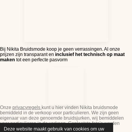
Bij Nikita Bruidsmode koop je geen verrassingen. Al onze
prijzen zijn transparant en
inclusief het technisch op maat
maken
tot een perfecte pasvorm
Onze
privacyregels
kunt u hier vinden Nikita bruidsmode
bemiddeld in de verkoop voor particulieren. We zijn geen
eigenaar van deze genoemde bruidsjurken, wij bemiddelen
voor particulieren in de verkoop. Geplaatste foto's worden
aangeleverd door particulieren ter promotie van hun
Deze website maakt gebruik van cookies om uw