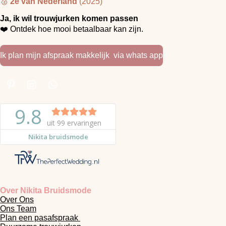
🥈
2e van Nederland
(2025)
Ja, ik wil trouwjurken komen passen
❤️ Ontdek hoe mooi betaalbaar kan zijn.
Ik plan mijn afspraak makkelijk via whats app
P
I
W
i
n
h
n
s
a
t
t
t
e
a
s
r
g
A
e
r
p
s
a
p
t
m
Over Nikita Bruidsmode
Over Ons
Ons Team
Plan een pasafspraak