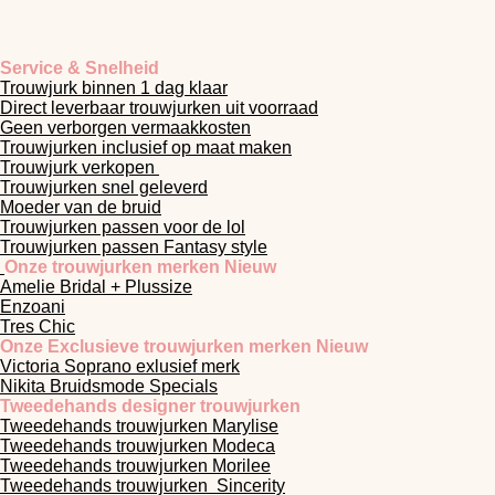
Service & Snelheid
Trouwjurk binnen 1 dag klaar
Direct leverbaar trouwjurken uit voorraad
Geen verborgen vermaakkosten
Trouwjurken inclusief op maat maken
Trouwjurk verkopen
Trouwjurken snel geleverd
Moeder van de bruid
Trouwjurken passen voor de lol
Trouwjurken passen Fantasy style
Onze trouwjurken merken Nieuw
Amelie Bridal + Plussize
Enzoani
Tres Chic
Onze Exclusieve trouwjurken merken Nieuw
Victoria Soprano exlusief merk
Nikita Bruidsmode Specials
Tweedehands designer trouwjurken
Tweedehands trouwjurken Marylise
Tweedehands trouwjurken Modeca
Tweedehands
trouwjurken
Morilee
Tweedehands
trouwjurken
Sincerity