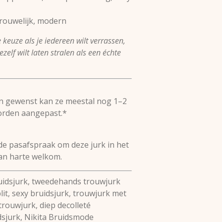
 vrouwelijk, modern
e keuze als je iedereen wilt verrassen,
ezelf wilt laten stralen als een échte
ien gewenst kan ze meestal nog 1–2
orden aangepast.*
nde pasafspraak om deze jurk in het
van harte welkom.
uidsjurk, tweedehands trouwjurk
lit, sexy bruidsjurk, trouwjurk met
rouwjurk, diep decolleté
dsjurk, Nikita Bruidsmode