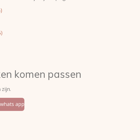
)
)
urken komen passen
zijn.
a whats app