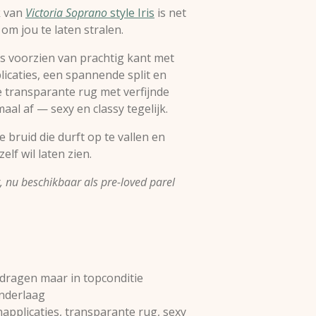
k van
Victoria Soprano
style Iris
is net
om jou te laten stralen.
s voorzien van prachtig kant met
caties, een spannende split en
e transparante rug met verfijnde
aal af — sexy en classy tegelijk.
e bruid die durft op te vallen en
elf wil laten zien.
 nu beschikbaar als pre-loved parel
dragen maar in topconditie
onderlaag
applicaties, transparante rug, sexy