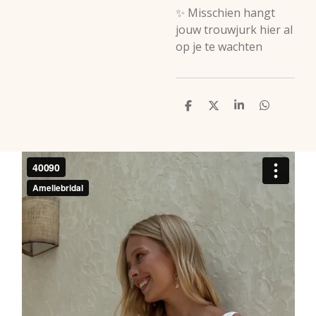
✨
Misschien hangt
jouw trouwjurk hier al
op je te wachten
D
D
S
D
e
e
h
e
l
e
a
l
e
l
r
e
n
e
n