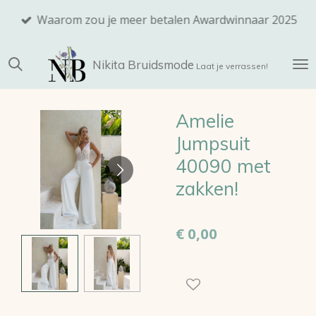
Ga
Waarom zou je meer betalen Awardwinnaar 2025
direct
naar
Nikita
Bruidsmode
de
Laat je verrassen!
hoofdinhoud
Amelie
Jumpsuit
40090 met
zakken!
€ 0,00