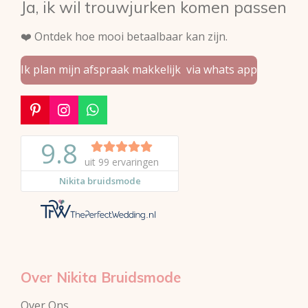
Ja, ik wil trouwjurken komen passen
❤️ Ontdek hoe mooi betaalbaar kan zijn.
Ik plan mijn afspraak makkelijk via whats app
P
I
W
i
n
h
n
s
a
t
t
t
e
a
s
r
g
A
e
r
p
s
a
p
t
m
Over Nikita Bruidsmode
Over Ons