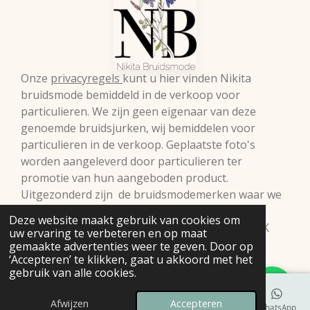
Onze
privacyregels
kunt u hier vinden Nikita
bruidsmode bemiddeld in de verkoop voor
particulieren. We zijn geen eigenaar van deze
genoemde bruidsjurken, wij bemiddelen voor
particulieren in de verkoop. Geplaatste foto's
worden aangeleverd door particulieren ter
promotie van hun aangeboden product.
Uitgezonderd zijn de bruidsmodemerken waar we
zelf retailer van zijn. Vermelde prijzen onder
Deze website maakt gebruik van cookies om
voorbehoud.© 2009 Nikita Bruidsmode B.V. KVK
uw ervaring te verbeteren en op maat
98293397
gemaakte advertenties weer te geven. Door op
‘Accepteren’ te klikken, gaat u akkoord met het
gebruik van alle cookies.
Afwijzen
Accepteren
E-mailadres
Telefoonnummer
Kaart
Instagram
WhatsApp