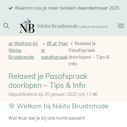
Ga
Waarom zou je meer betalen Awardwinnaar 2025
direct
naar
Nikita
Bruidsmode
de
Laat je verrassen!
hoofdinhoud
🌿 Welkom bij
»
💌 🌿 Plan
»
Relaxed je
Nikita
je
Pasafspraak
Bruidsmode
pasafspraak
doorlopen – Tips &
Info
Relaxed je Pasafspraak
doorlopen – Tips & Info
Gepubliceerd op 20 januari 2022 om 11:46
🌸 Welkom bij Nikita Bruidsmode
Wat leuk dat je bij ons komt passen!