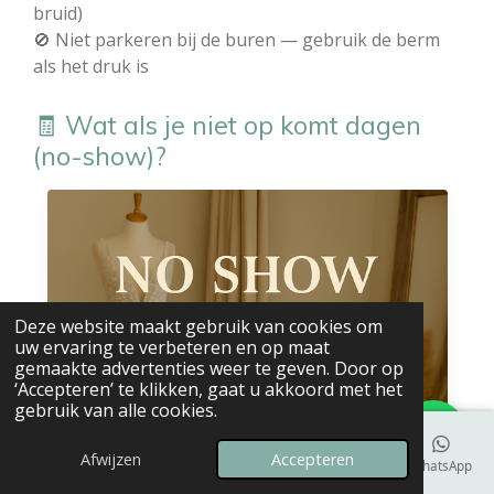
bruid)
🚫 Niet parkeren bij de buren — gebruik de berm
als het druk is
🧾 Wat als je niet op komt dagen
(no-show)?
Deze website maakt gebruik van cookies om
uw ervaring te verbeteren en op maat
gemaakte advertenties weer te geven. Door op
‘Accepteren’ te klikken, gaat u akkoord met het
gebruik van alle cookies.
Afwijzen
Accepteren
E-mailadres
Telefoonnummer
Kaart
Instagram
WhatsApp