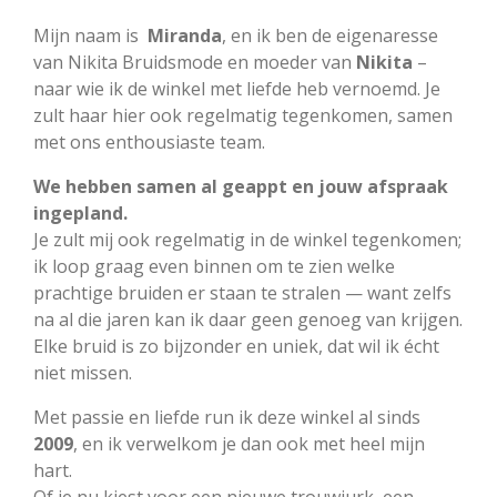
Mijn naam is
Miranda
, en ik ben de eigenaresse
van Nikita Bruidsmode en moeder van
Nikita
–
naar wie ik de winkel met liefde heb vernoemd. Je
zult haar hier ook regelmatig tegenkomen, samen
met ons enthousiaste team.
We hebben samen al geappt en jouw afspraak
ingepland.
Je zult mij ook regelmatig in de winkel tegenkomen;
ik loop graag even binnen om te zien welke
prachtige bruiden er staan te stralen — want zelfs
na al die jaren kan ik daar geen genoeg van krijgen.
Elke bruid is zo bijzonder en uniek, dat wil ik écht
niet missen.
Met passie en liefde run ik deze winkel al sinds
2009
, en ik verwelkom je dan ook met heel mijn
hart.
Of je nu kiest voor een nieuwe trouwjurk, een